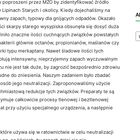
y poproszeni przez MZO by zidentyfikować źródło
ipinach Starych i okolicy. Kiedy dojechaliśmy na
A
wny zapach, typowy dla gnijących odpadów. Okazało
ści skarpy starego wysypiska obsunęła się dosyć duża
A
olniło znaczne ilości cuchnących związków powstałych
N
bakterii głównie octanów, propionianów, maślanów czy
ki typu merkaptany. Nawet śladowe ilości tych
wołują intensywny, nieprzyjemny zapach wyczuwalnym
u nie jest tak duże, by zagrozić bezpośrednio zdrowiu
rudne do zniesienia. Naszym zadaniem było zbadać
osób jego neutralizacji. Zaproponowaliśmy użycie
hmiastową redukcje tych związków. Preparaty te są
rzymuje całkowicie procesy tlenowej i beztlenowej
rat przy użyciu specjalnego urządzenia, a następnie
 które używa się w ratownictwie w celu neutralizacji