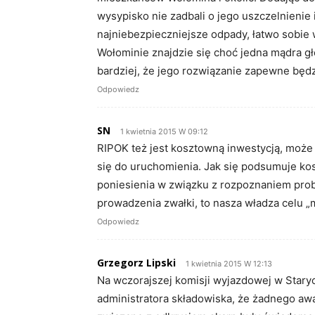
wysypisko nie zadbali o jego uszczelnienie
najniebezpieczniejsze odpady, łatwo sobie
Wołominie znajdzie się choć jedna mądra g
bardziej, że jego rozwiązanie zapewne będ
Odpowiedz
SN
1 kwietnia 2015 W 09:12
RIPOK też jest kosztowną inwestycją, może 
się do uruchomienia. Jak się podsumuje ko
poniesienia w związku z rozpoznaniem pr
prowadzenia zwałki, to nasza władza celu „m
Odpowiedz
Grzegorz Lipski
1 kwietnia 2015 W 12:13
Na wczorajszej komisji wyjazdowej w Staryc
administratora składowiska, że żadnego aw