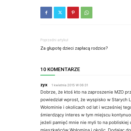
Poprzedni artykuł
Za głupotę dzieci zapłacą rodzice?
10 KOMENTARZE
zyx
1 kwietnia 2015 W 06:31
Dobrze, że ktoś kto na zaproszenie MZO pr
powiedział wprost, że wyspisko w Starych 
Wołominie i okolicach od lat i wcześniej teg
śmierdzący interes w tym miejscu kontynuow
jeżeli pamięć mnie nie myli to na pobliskiej
mieszkańców Wołomina i okolic. Dodając do t