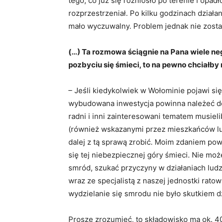
tego, co już się rozniosło po terenie i opadło
rozprzestrzeniał. Po kilku godzinach działa
mało wyczuwalny. Problem jednak nie został
(…) Ta rozmowa ściągnie na Pana wiele ne
pozbyciu się śmieci, to na pewno chciałby 
– Jeśli kiedykolwiek w Wołominie pojawi si
wybudowana inwestycja powinna należeć do
radni i inni zainteresowani tematem musiel
(również wskazanymi przez mieszkańców lub 
dalej z tą sprawą zrobić. Moim zdaniem p
się tej niebezpiecznej góry śmieci. Nie m
smród, szukać przyczyny w działaniach ludz
wraz ze specjalistą z naszej jednostki ra
wydzielanie się smrodu nie było skutkiem dz
Proszę zrozumieć, to składowisko ma ok. 40