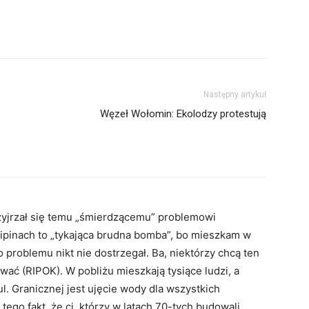
Następny artykuł
Węzeł Wołomin: Ekolodzy protestują
zyjrzał się temu „śmierdzącemu” problemowi
Lipinach to „tykająca brudna bomba”, bo mieszkam w
o problemu nikt nie dostrzegał. Ba, niektórzy chcą ten
ać (RIPOK). W pobliżu mieszkają tysiące ludzi, a
 ul. Granicznej jest ujęcie wody dla wszystkich
ego fakt, że ci, którzy w latach 70-tych budowali