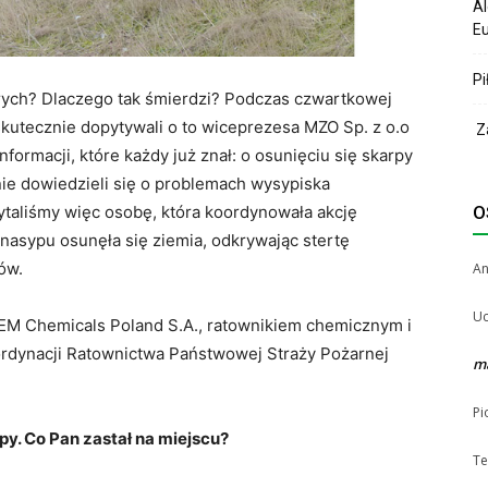
Al
Eu
Pi
arych? Dlaczego tak śmierdzi? Podczas czwartkowej
skutecznie dopytywali o to wiceprezesa MZO Sp. z o.o
Za
ormacji, które każdy już znał: o osunięciu się skarpy
 nie dowiedzieli się o problemach wysypiska
O
taliśmy więc osobę, która koordynowała akcję
 nasypu osunęła się ziemia, odkrywając stertę
ów.
A
Uc
M Chemicals Poland S.A., ratownikiem chemicznym i
rdynacji Ratownictwa Państwowej Straży Pożarnej
m
Pi
py. Co Pan zastał na miejscu?
Te