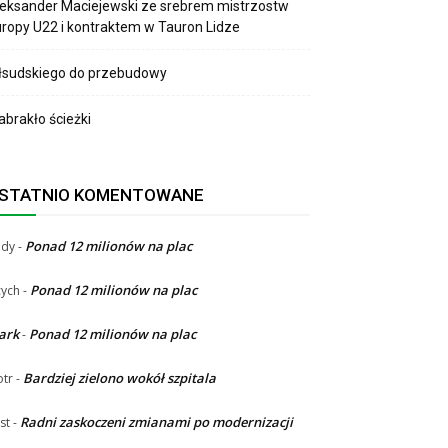
eksander Maciejewski ze srebrem mistrzostw
ropy U22 i kontraktem w Tauron Lidze
łsudskiego do przebudowy
brakło ścieżki
STATNIO KOMENTOWANE
Ponad 12 milionów na plac
ndy
-
Ponad 12 milionów na plac
ych
-
ark
Ponad 12 milionów na plac
-
Bardziej zielono wokół szpitala
otr
-
Radni zaskoczeni zmianami po modernizacji
st
-