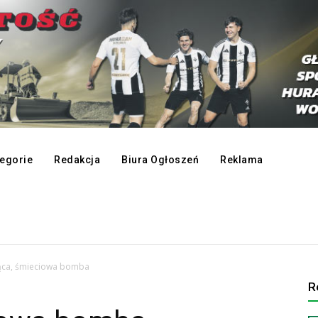
egorie
Redakcja
Biura Ogłoszeń
Reklama
ąca, śmieciowa bomba
R