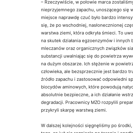
– Rzeczywiście, w połowie marca zostaliśm
nieprzyjemnego zapachu, unoszącego się w L
miejsce naprawdę czuć było bardzo intensy
się, że po wschodniej, nasłonecznionej czę
warstwa ziemi, która odkryła śmieci. To uw
na skutek działania egzoenzymów i innych 
mleczanów oraz organicznych związków siar
substancji uwalniając się do powietrza wy
na dużym obszarze. Ich stężenie w powietrz
człowieka, ale bezsprzecznie jest bardzo t
źródło zapachu i zastosować odpowiedni sp
biocydów aminowych, które powodują natyc
absolutnie bezpieczne, a ich działanie wst
degradacji. Pracownicy MZO rozpylili prepa
przykryli skarpę warstwą ziemi.
W dalszej kolejności sięgnęliśmy po środki,