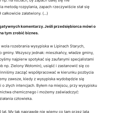
 np. na liściach, by zapach dalej się nie
nia metodą rozpylania, zapach rzeczywiście stał się
 całkowicie załatwiony. (…)
gatywnych komentarzy. Jeśli przedsiębiorca mówi o
na tym zrobić biznes.
ę wola rozebrania wysypiska w Lipinach Starych,
 gminy. Wszyscy jednak: mieszkańcy, władze gminy,
ibyśmy najpierw spotykać się zaufanymi specjalistami
np. Zielony Wołomin), usiąść i zastanowić się co
owinniśmy zacząć współpracować w kierunku pozbycia
ożemy zawsze, kiedy z wysypiska wydobędzie się
i o złych intencjach. Byłem na miejscu, przy wysypisku
townictwa chemicznego i możemy zaświadczyć:
iałania człowieka.
 lat. My tak naprawdę nie wiemy co tam przez lata