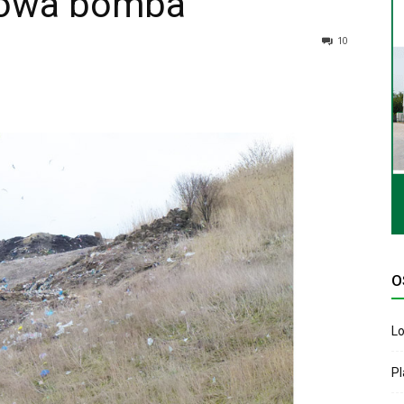
iowa bomba
10
O
Lo
P