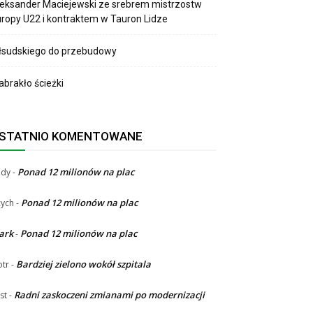
eksander Maciejewski ze srebrem mistrzostw
ropy U22 i kontraktem w Tauron Lidze
łsudskiego do przebudowy
brakło ścieżki
STATNIO KOMENTOWANE
Ponad 12 milionów na plac
ndy
-
Ponad 12 milionów na plac
ych
-
ark
Ponad 12 milionów na plac
-
Bardziej zielono wokół szpitala
otr
-
Radni zaskoczeni zmianami po modernizacji
st
-