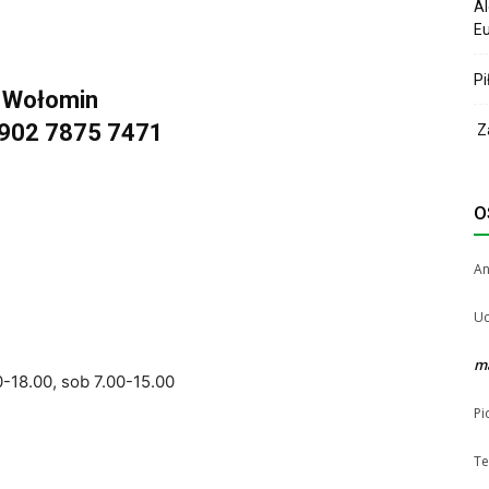
Al
Eu
Pi
0 Wołomin
3902 7875 7471
Za
O
A
Uc
m
0-18.00, sob 7.00-15.00
Pi
Te