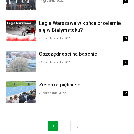
14 grudnia 2022
4
Legia Warszawa w końcu przełamie
się w Białymstoku?
27 października 2022
0
Oszczędności na basenie
26 października 2022
8
Zielonka pięknieje
21 września 2022
2
1
2