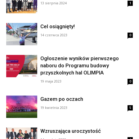
13 sierpnia 2024
1
Cel osiągnięty!
14 czerwca 2023
0
Ogłoszenie wyników pierwszego
naboru do Programu budowy
przyszkolnych hal OLIMPIA
19 maja 2023
0
Gazem po oczach
19 kwietnia 2023
5
Wzruszająca uroczystość