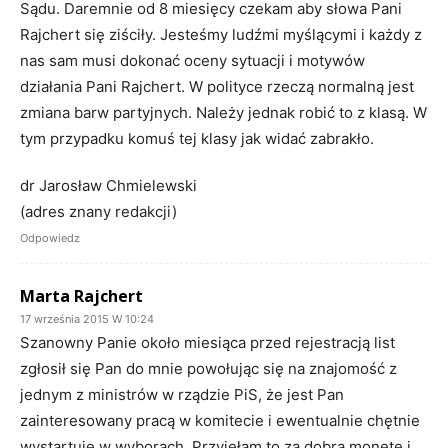
Sądu. Daremnie od 8 miesięcy czekam aby słowa Pani
Rajchert się ziściły. Jesteśmy ludźmi myślącymi i każdy z
nas sam musi dokonać oceny sytuacji i motywów
działania Pani Rajchert. W polityce rzeczą normalną jest
zmiana barw partyjnych. Należy jednak robić to z klasą. W
tym przypadku komuś tej klasy jak widać zabrakło.
dr Jarosław Chmielewski
(adres znany redakcji)
Odpowiedz
Marta Rajchert
17 września 2015 W 10:24
Szanowny Panie około miesiąca przed rejestracją list
zgłosił się Pan do mnie powołując się na znajomość z
jednym z ministrów w rządzie PiS, że jest Pan
zainteresowany pracą w komitecie i ewentualnie chętnie
wystartuje w wyborach. Przyjęłam to za dobrą monetę i