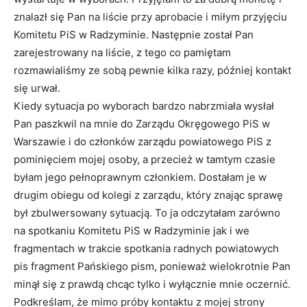
znalazł się Pan na liście przy aprobacie i miłym przyjęciu
Komitetu PiS w Radzyminie. Następnie został Pan
zarejestrowany na liście, z tego co pamiętam
rozmawialiśmy ze sobą pewnie kilka razy, później kontakt
się urwał.
Kiedy sytuacja po wyborach bardzo nabrzmiała wysłał
Pan paszkwil na mnie do Zarządu Okręgowego PiS w
Warszawie i do członków zarządu powiatowego PiS z
pominięciem mojej osoby, a przecież w tamtym czasie
byłam jego pełnoprawnym członkiem. Dostałam je w
drugim obiegu od kolegi z zarządu, który znając sprawę
był zbulwersowany sytuacją. To ja odczytałam zarówno
na spotkaniu Komitetu PiS w Radzyminie jak i we
fragmentach w trakcie spotkania radnych powiatowych
pis fragment Pańskiego pism, ponieważ wielokrotnie Pan
minął się z prawdą chcąc tylko i wyłącznie mnie oczernić.
Podkreślam, że mimo próby kontaktu z mojej strony