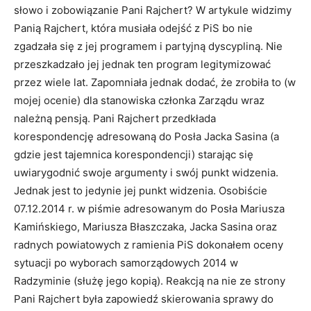
słowo i zobowiązanie Pani Rajchert? W artykule widzimy
Panią Rajchert, która musiała odejść z PiS bo nie
zgadzała się z jej programem i partyjną dyscypliną. Nie
przeszkadzało jej jednak ten program legitymizować
przez wiele lat. Zapomniała jednak dodać, że zrobiła to (w
mojej ocenie) dla stanowiska członka Zarządu wraz
należną pensją. Pani Rajchert przedkłada
korespondencję adresowaną do Posła Jacka Sasina (a
gdzie jest tajemnica korespondencji) starając się
uwiarygodnić swoje argumenty i swój punkt widzenia.
Jednak jest to jedynie jej punkt widzenia. Osobiście
07.12.2014 r. w piśmie adresowanym do Posła Mariusza
Kamińskiego, Mariusza Błaszczaka, Jacka Sasina oraz
radnych powiatowych z ramienia PiS dokonałem oceny
sytuacji po wyborach samorządowych 2014 w
Radzyminie (służę jego kopią). Reakcją na nie ze strony
Pani Rajchert była zapowiedź skierowania sprawy do