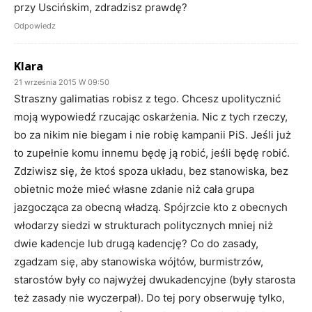
przy Uscińskim, zdradzisz prawdę?
Odpowiedz
Klara
21 września 2015 W 09:50
Straszny galimatias robisz z tego. Chcesz upolitycznić
moją wypowiedź rzucając oskarżenia. Nic z tych rzeczy,
bo za nikim nie biegam i nie robię kampanii PiS. Jeśli już
to zupełnie komu innemu będę ją robić, jeśli będę robić.
Zdziwisz się, że ktoś spoza układu, bez stanowiska, bez
obietnic może mieć własne zdanie niż cała grupa
jazgocząca za obecną władzą. Spójrzcie kto z obecnych
włodarzy siedzi w strukturach politycznych mniej niż
dwie kadencje lub drugą kadencję? Co do zasady,
zgadzam się, aby stanowiska wójtów, burmistrzów,
starostów były co najwyżej dwukadencyjne (były starosta
też zasady nie wyczerpał). Do tej pory obserwuję tylko,