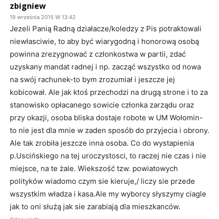
zbigniew
19 września 2015 W 13:42
Jezeli Panią Radną działacze/koledzy z Pis potraktowali
niewłasciwie, to aby być wiarygodną i honorową osobą
powinna zrezygnować z członkostwa w partii, zdać
uzyskany mandat radnej i np. zacząć wszystko od nowa
na swój rachunek-to bym zrozumiał i jeszcze jej
kobicował. Ale jak ktoś przechodzi na drugą strone i to za
stanowisko opłacanego sowicie członka zarządu oraz
przy okazji, osoba bliska dostaje robote w UM Wołomin-
to nie jest dla mnie w zaden sposób do przyjecia i obrony.
Ale tak zrobiła jeszcze inna osoba. Co do wystapienia
p.Uscińskiego na tej uroczystosci, to raczej nie czas i nie
miejsce, na te żale. Wiekszość tzw. powiatowych
polityków wiadomo czym sie kieruje,/ liczy sie przede
wszystkim władza i kasa.Ale my wyborcy słyszymy ciagle
jak to oni służą jak sie zarabiają dla mieszkanców.