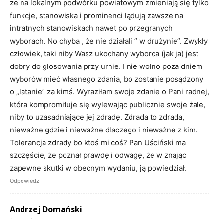
ze na lokalnym podwórku powiatowym zmieniają się tylko
funkcje, stanowiska i prominenci lądują zawsze na
intratnych stanowiskach nawet po przegranych
wyborach. No chyba , że nie działali ” w drużynie”. Zwykły
człowiek, taki niby Wasz ukochany wyborca (jak ja) jest
dobry do głosowania przy urnie. I nie wolno poza dniem
wyborów mieć własnego zdania, bo zostanie posądzony
o „latanie” za kimś. Wyraziłam swoje zdanie o Pani radnej,
która kompromituje się wylewając publicznie swoje żale,
niby to uzasadniające jej zdradę. Zdrada to zdrada,
nieważne gdzie i nieważne dlaczego i nieważne z kim.
Tolerancja zdrady bo ktoś mi coś? Pan Uściński ma
szczęście, że poznał prawdę i odwagę, że w znając
zapewne skutki w obecnym wydaniu, ją powiedział.
Odpowiedz
Andrzej Domański