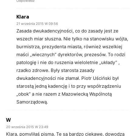
Odpowiedz
Klara
21 września 2015 W 09:56
Zasada dwukadencyjności, co do zasady jest ze
wszech miar słuszna. Nie tylko na stanowisku wójta,
burmistrza, prezydenta miasta, również wszelkiej
maści „wiecznych” dyrektorów, prezesów. To rodzi
patologię i nie do ruszenia wieloletnie „układy” ,
rzadko zdrowe. Były starosta zasady
dwukadencyjności nie złamał. Piotr Uściński był
starostą jedną kadencję i to przy współrządzeniu
„obok” a nie razem z Mazowiecką Wspólnotą
Samorządową.
W
20 września 2015 W 23:49
Klara, pomyliłaś pisma. Te są bardzo ciekawe, dowodzą