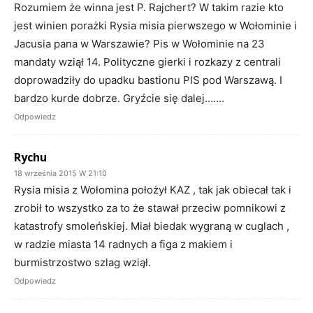
Rozumiem że winna jest P. Rajchert? W takim razie kto
jest winien porażki Rysia misia pierwszego w Wołominie i
Jacusia pana w Warszawie? Pis w Wołominie na 23
mandaty wziął 14. Polityczne gierki i rozkazy z centrali
doprowadziły do upadku bastionu PIS pod Warszawą. I
bardzo kurde dobrze. Gryźcie się dalej…….
Odpowiedz
Rychu
18 września 2015 W 21:10
Rysia misia z Wołomina położył KAZ , tak jak obiecał tak i
zrobił to wszystko za to że stawał przeciw pomnikowi z
katastrofy smoleńskiej. Miał biedak wygraną w cuglach ,
w radzie miasta 14 radnych a figa z makiem i
burmistrzostwo szlag wziął.
Odpowiedz