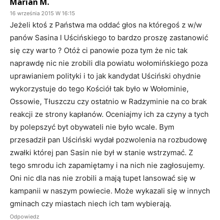
Marian M.
16 września 2015 W 16:15
Jeżeli ktoś z Państwa ma oddać głos na któregoś z w/w
panów Sasina I Uścińskiego to bardzo proszę zastanowić
się czy warto ? Otóż ci panowie poza tym że nic tak
naprawdę nic nie zrobili dla powiatu wołomińskiego poza
uprawianiem polityki i to jak kandydat Uściński ohydnie
wykorzystuje do tego Kościół tak było w Wołominie,
Ossowie, Tłuszczu czy ostatnio w Radzyminie na co brak
reakcji ze strony kapłanów. Oceniajmy ich za czyny a tych
by polepszyć byt obywateli nie było wcale. Bym
przesadził pan Uściński wydał pozwolenia na rozbudowę
zwałki której pan Sasin nie był w stanie wstrzymać. Z
tego smrodu ich zapamiętamy i na nich nie zagłosujemy.
Oni nic dla nas nie zrobili a mają tupet lansować się w
kampanii w naszym powiecie. Może wykazali się w innych
gminach czy miastach niech ich tam wybierają.
Odpowiedz