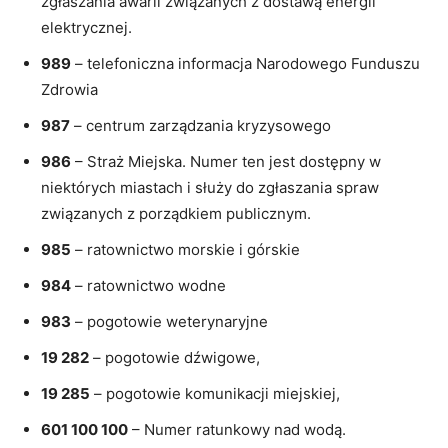
zgłaszania awarii związanych z dostawą energii
elektrycznej.
989
– telefoniczna informacja Narodowego Funduszu
Zdrowia
987
– centrum zarządzania kryzysowego
986
– Straż Miejska. Numer ten jest dostępny w
niektórych miastach i służy do zgłaszania spraw
związanych z porządkiem publicznym.
985
– ratownictwo morskie i górskie
984
– ratownictwo wodne
983
– pogotowie weterynaryjne
19 282
– pogotowie dźwigowe,
19 285
– pogotowie komunikacji miejskiej,
601 100 100
– Numer ratunkowy nad wodą.