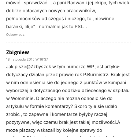
mówić i sprawdzać … a pani Radwan i jej ekipa, tych wielu
dobrze opłacanych nowych pracowników,
pełnomocników od czegoś i niczego, to „niewinne
baranki, lilije” , normalnie jak to PSL…
Odpowiedz
Zbigniew
18 listopada 2015 W 16:37
Jak pisze@Zzbyszek w tym numerze WP jest artykuł
dotyczacy działan przez prawie rok P.Burmistrz. Brak jest
w nim odniesienia sie do jednego z punktów w kampani
wyborczej a dotyczacego oddziału dziececego w szpitalu
w Wołominie. Dlaczego nie mozna odnosic sie do
artykułu w formie komentarzy? Skoro tyle sie udało
zrobic , to zapewne i komentarze byłyby raczej
pozytywne, więc czemu brak jest takiej mozliwości.A
moze piszacy wskazali by kolejne sprawy do