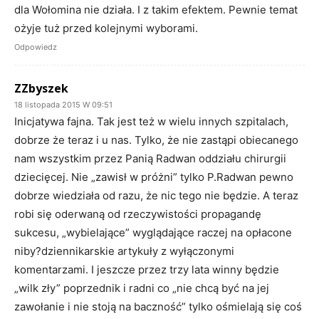
dla Wołomina nie działa. I z takim efektem. Pewnie temat
ożyje tuż przed kolejnymi wyborami.
Odpowiedz
ZZbyszek
18 listopada 2015 W 09:51
Inicjatywa fajna. Tak jest też w wielu innych szpitalach,
dobrze że teraz i u nas. Tylko, że nie zastąpi obiecanego
nam wszystkim przez Panią Radwan oddziału chirurgii
dziecięcej. Nie „zawisł w próżni” tylko P.Radwan pewno
dobrze wiedziała od razu, że nic tego nie będzie. A teraz
robi się oderwaną od rzeczywistości propagandę
sukcesu, „wybielające” wyglądające raczej na opłacone
niby?dziennikarskie artykuły z wyłączonymi
komentarzami. I jeszcze przez trzy lata winny będzie
„wilk zły” poprzednik i radni co „nie chcą być na jej
zawołanie i nie stoją na baczność” tylko ośmielają się coś