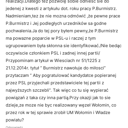
realizacji.Dlatego tez pozwolę sobie odnieśc sie do
jedenej z kwesti z artykułu dot. roku pracy P.Burmistrz.
Nadmieniam,tez że nie mozna odmówić ,że pewne prace
P.Burmistrz i Jej podległych urzedników sa godne
pochwalenia.Ja do tej pory byłem pewny,że P.Burmistrz
ma powazne poparcie w PSL-u i raczej z tym
ugrupowaniem była skłonna sie identyfikować./Nie bedąc
oczywiscie członkiem PSL i zadnej innej partii/
Przypominam artykuł w Wiesciach nr 51/1225 z
21.12.2014r. tytuł ” Burmistrz nawołuje do miłosci”
przytaczam ” Aby pogratulować kandydatce popieranej
przez PSL przyjechali przedstawiciele tej partii z
najwyższych szczebli”. Tak więc co tu się wypierać
powiązań z taka czy inna partią.Przy okazji jak to sie
dzieje,ze moze nie byc realizowany węzeł Wołomin, co
przez rok w tej sprawie zrobił UM Wołomin i Władze
powiatu?
Odpowiedz