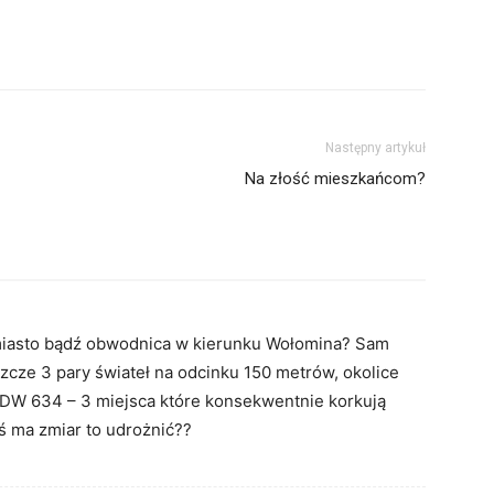
Następny artykuł
Na złość mieszkańcom?
miasto bądź obwodnica w kierunku Wołomina? Sam
szcze 3 pary świateł na odcinku 150 metrów, okolice
w DW 634 – 3 miejsca które konsekwentnie korkują
ś ma zmiar to udrożnić??