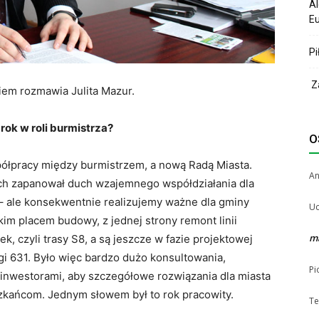
Al
Eu
Pi
Za
em rozmawia Julita Mazur.
ok w roli burmistrza?
O
ółpracy między burmistrzem, a nową Radą Miasta.
A
ych zapanował duch wzajemnego współdziałania dla
u – ale konsekwentnie realizujemy ważne dla gminy
Uc
lkim placem budowy, z jednej strony remont linii
m
, czyli trasy S8, a są jeszcze w fazie projektowej
gi 631. Było więc bardzo dużo konsultowania,
Pi
 inwestorami, aby szczegółowe rozwiązania dla miasta
eszkańcom. Jednym słowem był to rok pracowity.
Te