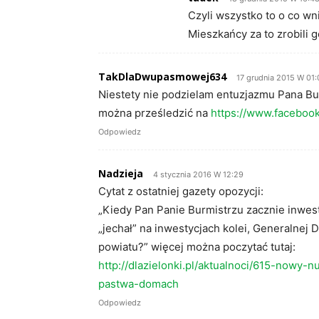
Czyli wszystko to o co wn
Mieszkańcy za to zrobili
TakDlaDwupasmowej634
17 grudnia 2015 W 01:
Niestety nie podzielam entuzjazmu Pana Bu
można prześledzić na
https://www.facebo
Odpowiedz
Nadzieja
4 stycznia 2016 W 12:29
Cytat z ostatniej gazety opozycji:
„Kiedy Pan Panie Burmistrzu zacznie inwes
„jechał” na inwestycjach kolei, Generalnej 
powiatu?” więcej można poczytać tutaj:
http://dlazielonki.pl/aktualnoci/615-nowy
pastwa-domach
Odpowiedz