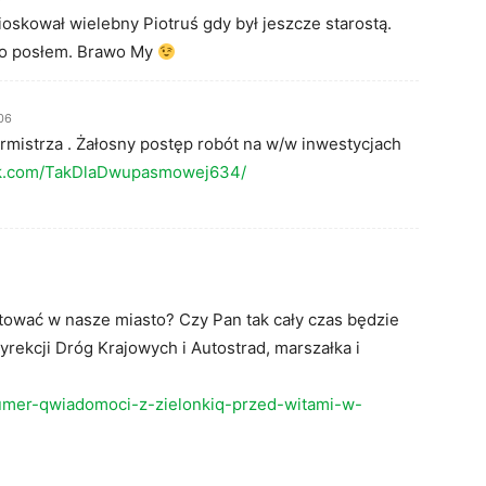
ioskował wielebny Piotruś gdy był jeszcze starostą.
 go posłem. Brawo My
06
rmistrza . Żałosny postęp robót na w/w inwestycjach
ok.com/TakDlaDwupasmowej634/
tować w nasze miasto? Czy Pan tak cały czas będzie
Dyrekcji Dróg Krajowych i Autostrad, marszałka i
-numer-qwiadomoci-z-zielonkiq-przed-witami-w-