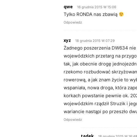
qwe
16 grudnia 2015 W 15:06
Tylko RONDA nas zbawią
Odpowiedz
xyz
18 grudnia 2015 W 07:29
Żadnego poszerzenia DW634 nie b
wojewódzkich przetarg na przygo
tak, jak obecnie drogę jednojezd
rzekomo rozbudować skrzyżowania
rowerową, a jak znam życie to wyb
wspaniała, nowa droga, która zape
korkach powstanie pewnie ok. 202
wojewódzkim rządził Struzik i je
wariancie nastąpi po przeszło dwu
Odpowiedz
tadek
18 grudnia 2015 W 16:4