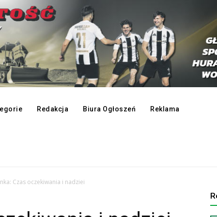
egorie
Redakcja
Biura Ogłoszeń
Reklama
nka: Czas oczekiwania i nadziei
R