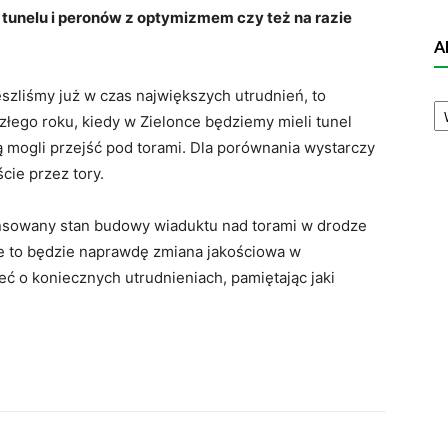
tunelu i peronów z optymizmem czy też na razie
A
zliśmy już w czas największych utrudnień, to
A
N
łego roku, kiedy w Zielonce będziemy mieli tunel
dą mogli przejść pod torami. Dla porównania wystarczy
cie przez tory.
nsowany stan budowy wiaduktu nad torami w drodze
ie to będzie naprawdę zmiana jakościowa w
ć o koniecznych utrudnieniach, pamiętając jaki