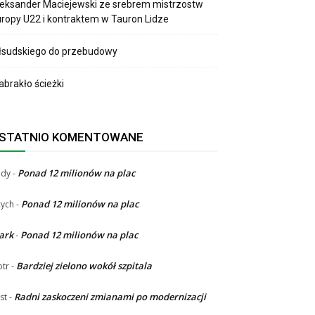
eksander Maciejewski ze srebrem mistrzostw
ropy U22 i kontraktem w Tauron Lidze
łsudskiego do przebudowy
brakło ścieżki
STATNIO KOMENTOWANE
Ponad 12 milionów na plac
ndy
-
Ponad 12 milionów na plac
ych
-
ark
Ponad 12 milionów na plac
-
Bardziej zielono wokół szpitala
otr
-
Radni zaskoczeni zmianami po modernizacji
st
-