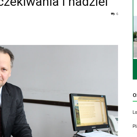
czekiwania i nadziei
6
O
Lo
P