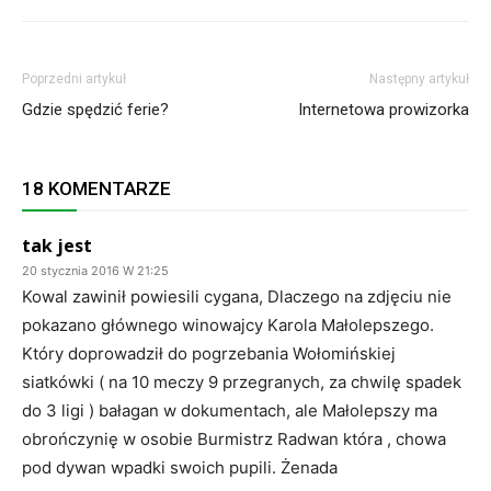
Poprzedni artykuł
Następny artykuł
Gdzie spędzić ferie?
Internetowa prowizorka
18 KOMENTARZE
tak jest
20 stycznia 2016 W 21:25
Kowal zawinił powiesili cygana, Dlaczego na zdjęciu nie
pokazano głównego winowajcy Karola Małolepszego.
Który doprowadził do pogrzebania Wołomińskiej
siatkówki ( na 10 meczy 9 przegranych, za chwilę spadek
do 3 ligi ) bałagan w dokumentach, ale Małolepszy ma
obrończynię w osobie Burmistrz Radwan która , chowa
pod dywan wpadki swoich pupili. Żenada