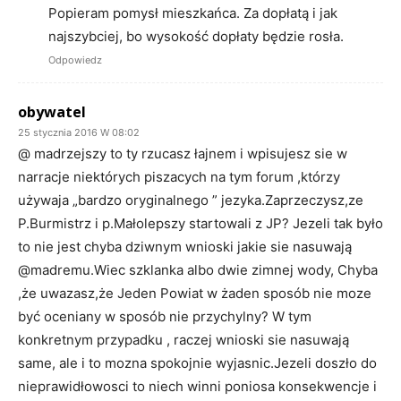
Popieram pomysł mieszkańca. Za dopłatą i jak
najszybciej, bo wysokość dopłaty będzie rosła.
Odpowiedz
obywatel
25 stycznia 2016 W 08:02
@ madrzejszy to ty rzucasz łajnem i wpisujesz sie w
narracje niektórych piszacych na tym forum ,którzy
używaja „bardzo oryginalnego ” jezyka.Zaprzeczysz,ze
P.Burmistrz i p.Małolepszy startowali z JP? Jezeli tak było
to nie jest chyba dziwnym wnioski jakie sie nasuwają
@madremu.Wiec szklanka albo dwie zimnej wody, Chyba
,że uwazasz,że Jeden Powiat w żaden sposób nie moze
być oceniany w sposób nie przychylny? W tym
konkretnym przypadku , raczej wnioski sie nasuwają
same, ale i to mozna spokojnie wyjasnic.Jezeli doszło do
nieprawidłowosci to niech winni poniosa konsekwencje i