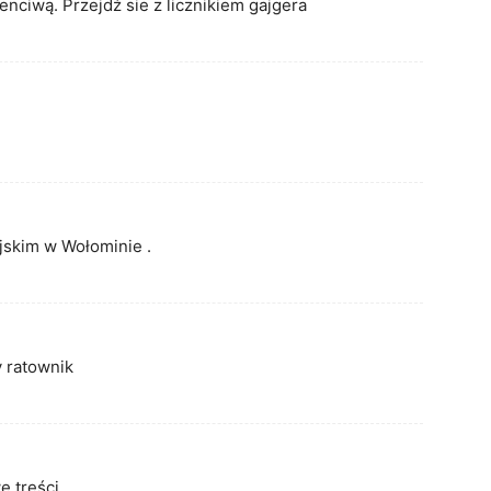
nciwą. Przejdź sie z licznikiem gajgera
ejskim w Wołominie .
y ratownik
 treści.