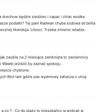
da drechow będzie siedziec i capac i chlac wodke.
nasze podatki? Tej pani Radwan chyba sodowa strzelila
ecznej likwiduja. Litosci. Trzeba zmienic wladze.
 jak zwykle na 2 miesiące zamknięta to zwolennicy
 Wawki jeździć by zaznać spokoju .
iejsce chybione.
ałych Błot tam gdzie pas wydmowy zahacza o ulicę
 a co ? . Co do plaży to mieszkańcy ja wybrali w