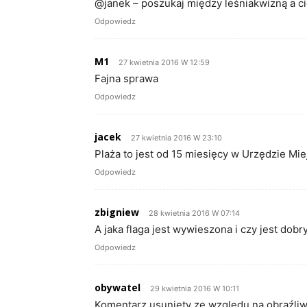
@janek – poszukaj między leśniakwizną a cie
Odpowiedz
M1
27 kwietnia 2016 W 12:59
Fajna sprawa
Odpowiedz
jacek
27 kwietnia 2016 W 23:10
Plaża to jest od 15 miesięcy w Urzędzie Mi
Odpowiedz
zbigniew
28 kwietnia 2016 W 07:14
A jaka flaga jest wywieszona i czy jest dobr
Odpowiedz
obywatel
29 kwietnia 2016 W 10:11
Komentarz usunięty ze względu na obraźliwe