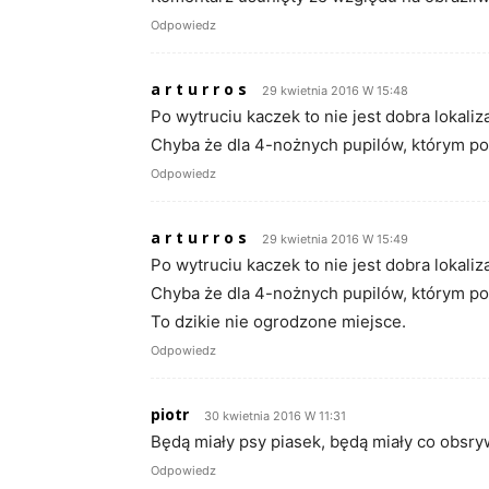
Odpowiedz
a r t u r r o s
29 kwietnia 2016 W 15:48
Po wytruciu kaczek to nie jest dobra lokaliza
Chyba że dla 4-nożnych pupilów, którym pop
Odpowiedz
a r t u r r o s
29 kwietnia 2016 W 15:49
Po wytruciu kaczek to nie jest dobra lokaliza
Chyba że dla 4-nożnych pupilów, którym pop
To dzikie nie ogrodzone miejsce.
Odpowiedz
piotr
30 kwietnia 2016 W 11:31
Będą miały psy piasek, będą miały co obsryw
Odpowiedz