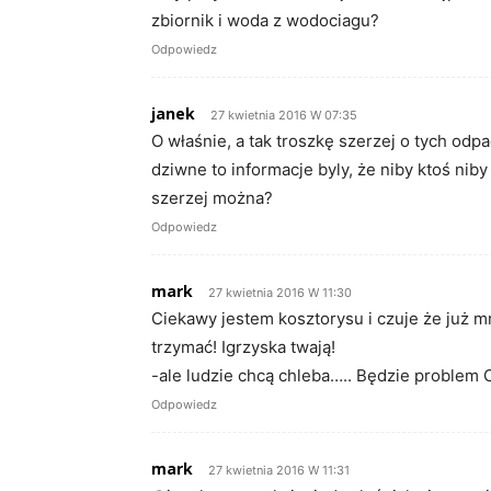
zbiornik i woda z wodociagu?
Odpowiedz
janek
27 kwietnia 2016 W 07:35
O właśnie, a tak troszkę szerzej o tych odp
dziwne to informacje byly, że niby ktoś ni
szerzej można?
Odpowiedz
mark
27 kwietnia 2016 W 11:30
Ciekawy jestem kosztorysu i czuje że już mn
trzymać! Igrzyska twają!
-ale ludzie chcą chleba….. Będzie problem 
Odpowiedz
mark
27 kwietnia 2016 W 11:31