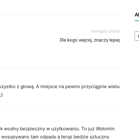
A
A
Następny artykuł
N
Dla kogo więcej, znaczy lepiej
wszystko z głową. A miejsce na pewno przyciągnie wielu
;)
rnik wodny bezpieczny w uzytkowaniu. To juz Wołomin
w wysypywano tam odpady a teraz bedzie sztuczny