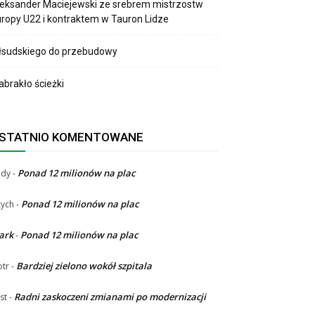
eksander Maciejewski ze srebrem mistrzostw
ropy U22 i kontraktem w Tauron Lidze
łsudskiego do przebudowy
brakło ścieżki
STATNIO KOMENTOWANE
Ponad 12 milionów na plac
ndy
-
Ponad 12 milionów na plac
ych
-
ark
Ponad 12 milionów na plac
-
Bardziej zielono wokół szpitala
otr
-
Radni zaskoczeni zmianami po modernizacji
st
-