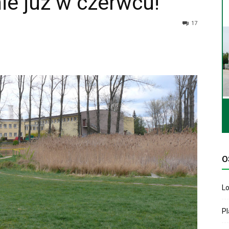
ie już w czerwcu!
17
O
Lo
P