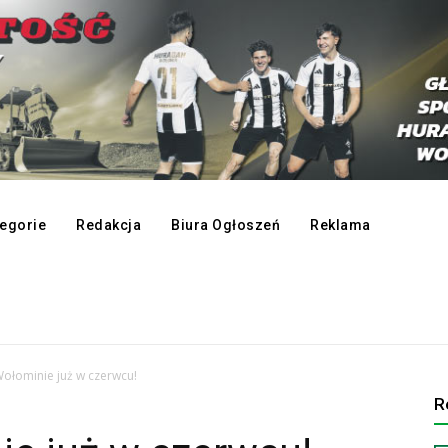
egorie
Redakcja
Biura Ogłoszeń
Reklama
Wołominie już w czerwcu!
R