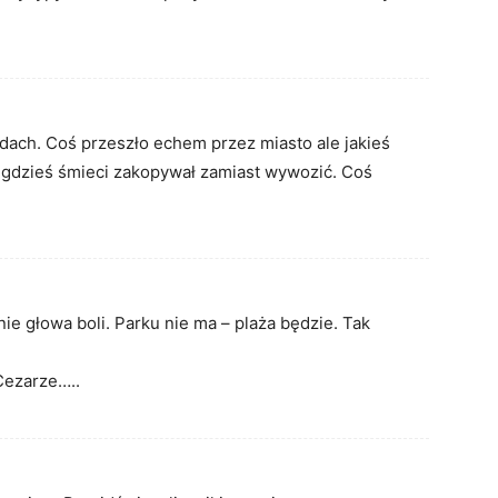
adach. Coś przeszło echem przez miasto ale jakieś
by gdzieś śmieci zakopywał zamiast wywozić. Coś
ie głowa boli. Parku nie ma – plaża będzie. Tak
Cezarze…..