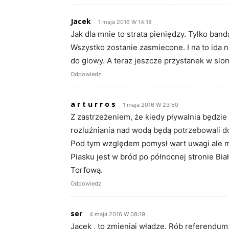
Jacek
1 maja 2016 W 14:18
Jak dla mnie to strata pieniędzy. Tylko ban
Wszystko zostanie zasmiecone. I na to ida 
do glowy. A teraz jeszcze przystanek w slon
Odpowiedz
a r t u r r o s
1 maja 2016 W 23:50
Z zastrzeżeniem, że kiedy pływalnia będzie
rozluźniania nad wodą będą potrzebowali do
Pod tym względem pomysł wart uwagi ale m
Piasku jest w bród po północnej stronie Bi
Torfową.
Odpowiedz
ser
4 maja 2016 W 08:19
Jacek , to zmieniaj władzę. Rób referendum,