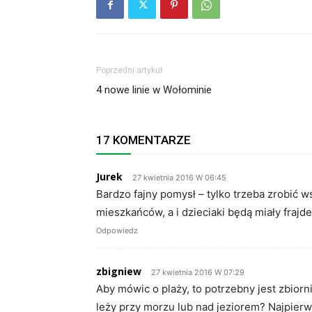
Poprzedni artykuł
4 nowe linie w Wołominie
17 KOMENTARZE
Jurek
27 kwietnia 2016 W 06:45
Bardzo fajny pomysł – tylko trzeba zrobić 
mieszkańców, a i dzieciaki będą miały frajde
Odpowiedz
zbigniew
27 kwietnia 2016 W 07:29
Aby mówic o plaży, to potrzebny jest zbio
leży przy morzu lub nad jeziorem? Najpier