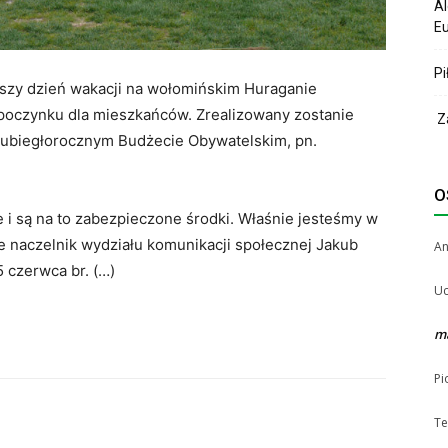
Al
Eu
Pi
szy dzień wakacji na wołomińskim Huraganie
ypoczynku dla mieszkańców. Zrealizowany zostanie
Za
 ubiegłorocznym Budżecie Obywatelskim, pn.
O
 i są na to zabezpieczone środki. Właśnie jesteśmy w
e naczelnik wydziału komunikacji społecznej Jakub
A
 czerwca br. (…)
Uc
m
Pi
Te