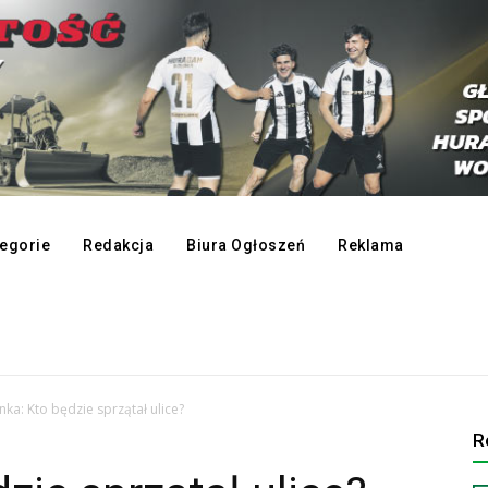
egorie
Redakcja
Biura Ogłoszeń
Reklama
nka: Kto będzie sprzątał ulice?
R