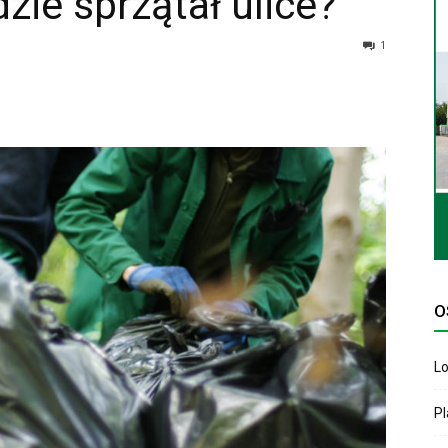
zie sprzątał ulice?
1
O
Lo
P