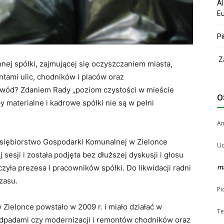
Al
Eu
Pi
Za
nnej spółki, zajmującej się oczyszczaniem miasta,
tami ulic, chodników i placów oraz
wód? Zdaniem Rady „poziom czystości w mieście
O
y materialne i kadrowe spółki nie są w pełni
A
siębiorstwo Gospodarki Komunalnej w Zielonce
Uc
sesji i została podjęta bez dłuższej dyskusji i głosu
m
zyła prezesa i pracowników spółki. Do likwidacji radni
zasu.
Pi
ielonce powstało w 2009 r. i miało działać w
Te
odpadami czy modernizacji i remontów chodników oraz