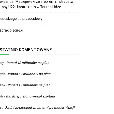
eksander Maciejewski ze srebrem mistrzostw
ropy U22 i kontraktem w Tauron Lidze
łsudskiego do przebudowy
brakło ścieżki
STATNIO KOMENTOWANE
Ponad 12 milionów na plac
ndy
-
Ponad 12 milionów na plac
ych
-
ark
Ponad 12 milionów na plac
-
Bardziej zielono wokół szpitala
otr
-
Radni zaskoczeni zmianami po modernizacji
st
-