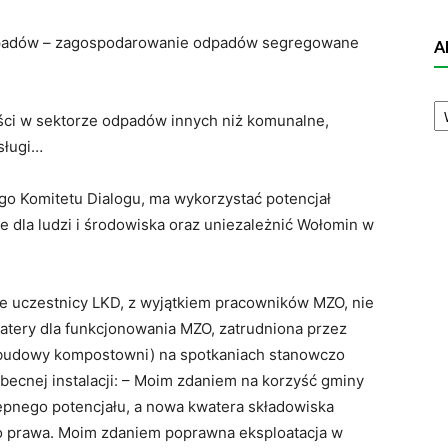
dpadów – zagospodarowanie odpadów segregowane
A
A
N
ści w sektorze odpadów innych niż komunalne,
sługi…
o Komitetu Dialogu, ma wykorzystać potencjał
ne dla ludzi i środowiska oraz uniezależnić Wołomin w
 że uczestnicy LKD, z wyjątkiem pracowników MZO, nie
tery dla funkcjonowania MZO, zatrudniona przez
i budowy kompostowni) na spotkaniach stanowczo
ecnej instalacji: – Moim zdaniem na korzyść gminy
ępnego potencjału, a nowa kwatera składowiska
o prawa. Moim zdaniem poprawna eksploatacja w