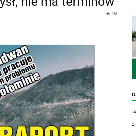
ysł, nie ma terminów
188
O
Lo
P