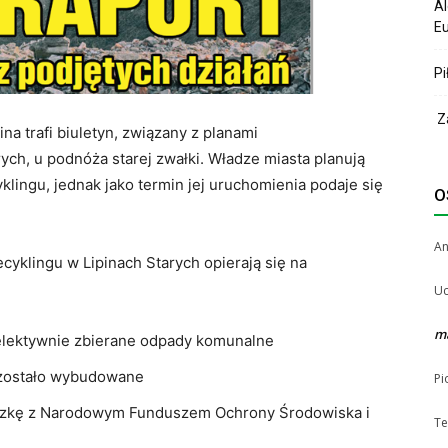
Al
Eu
Pi
Za
 trafi biuletyn, związany z planami
ych, u podnóża starej zwałki. Władze miasta planują
ngu, jednak jako termin jej uruchomienia podaje się
O
A
cyklingu w Lipinach Starych opierają się na
Uc
m
elektywnie zbierane odpady komunalne
 zostało wybudowane
Pi
czkę z Narodowym Funduszem Ochrony Środowiska i
Te