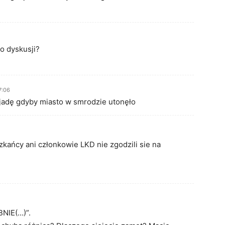
o dyskusji?
7:06
djadę gdyby miasto w smrodzie utonęło
szkańcy ani członkowie LKD nie zgodzili sie na
NIE(…)”.