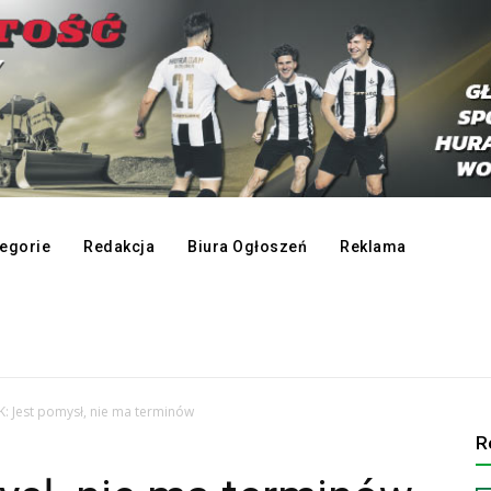
egorie
Redakcja
Biura Ogłoszeń
Reklama
K: Jest pomysł, nie ma terminów
R