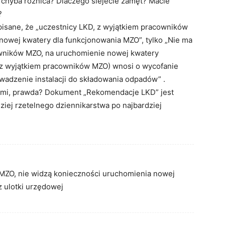
yba różnica? Dlaczego siejecie zamęt? Macie
?
pisane, że „uczestnicy LKD, z wyjątkiem pracowników
nowej kwatery dla funkcjonowania MZO”, tylko „Nie ma
wników MZO, na uruchomienie nowej kwatery
z wyjątkiem pracowników MZO) wnosi o wycofanie
adzenie instalacji do składowania odpadów” .
brzmi, prawda? Dokument „Rekomendacje LKD” jest
iej rzetelnego dziennikarstwa po najbardziej
 MZO, nie widzą konieczności uruchomienia nowej
z ulotki urzędowej