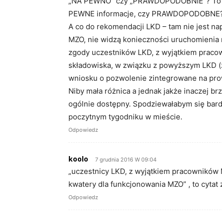
„NA PEWNO” czy „PRAWDOPODOBNIE”? To ch
PEWNE informacje, czy PRAWDOPODOBNE
A co do rekomendacji LKD – tam nie jest na
MZO, nie widzą konieczności uruchomienia 
zgody uczestników LKD, z wyjątkiem praco
składowiska, w związku z powyższym LKD (
wniosku o pozwolenie zintegrowane na prow
Niby mała różnica a jednak jakże inaczej 
ogólnie dostępny. Spodziewałabym się bardz
poczytnym tygodniku w mieście.
Odpowiedz
koolo
7 grudnia 2016 W 09:04
„uczestnicy LKD, z wyjątkiem pracowników
kwatery dla funkcjonowania MZO” , to cytat 
Odpowiedz