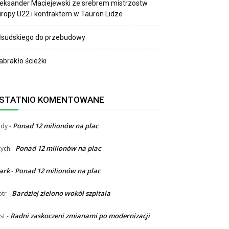
eksander Maciejewski ze srebrem mistrzostw
ropy U22 i kontraktem w Tauron Lidze
łsudskiego do przebudowy
brakło ścieżki
STATNIO KOMENTOWANE
Ponad 12 milionów na plac
ndy
-
Ponad 12 milionów na plac
ych
-
ark
Ponad 12 milionów na plac
-
Bardziej zielono wokół szpitala
otr
-
Radni zaskoczeni zmianami po modernizacji
st
-