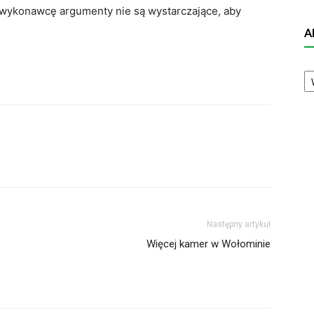
 wykonawcę argumenty nie są wystarczające, aby
A
A
N
Następny artykuł
Więcej kamer w Wołominie