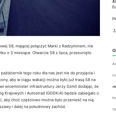
Al
Eu
Pi
Za
wej S8, mającej połączyć Marki z Radzyminem, nie
O
ku o 3 miesiące. Otwarcie S8 z lipca, przesunięto
A
październik tego roku dla nas jest nie do przyjęcia i
Uc
ony, aby w ciągu wakacji można było już trasą S8 na
 wiceminister infrastruktury Jerzy Szmit dodając, że
m
óg Krajowych i Autostrad (GDDKiA) będzie zabiegało o
Pi
i, aby choć częściowo można było przenieść na nią
zawy i dalej na południowy zachód.
Te