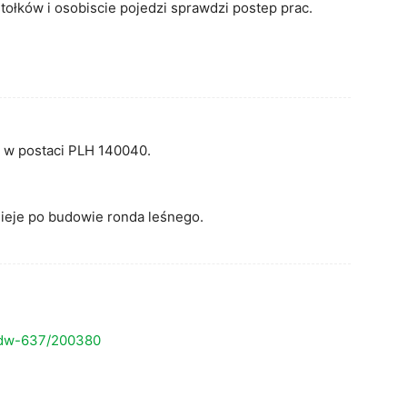
ołków i osobiscie pojedzi sprawdzi postep prac.
a w postaci PLH 140040.
tnieje po budowie ronda leśnego.
a-dw-637/200380