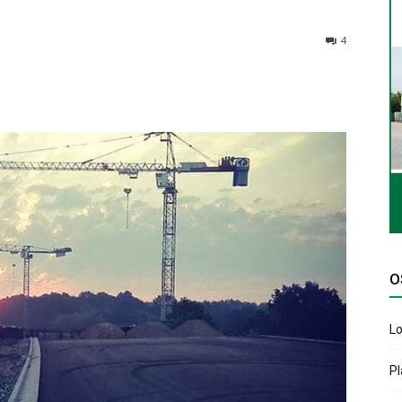
4
O
Lo
P