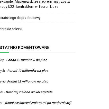
eksander Maciejewski ze srebrem mistrzostw
ropy U22 i kontraktem w Tauron Lidze
łsudskiego do przebudowy
brakło ścieżki
STATNIO KOMENTOWANE
Ponad 12 milionów na plac
ndy
-
Ponad 12 milionów na plac
ych
-
ark
Ponad 12 milionów na plac
-
Bardziej zielono wokół szpitala
otr
-
Radni zaskoczeni zmianami po modernizacji
st
-