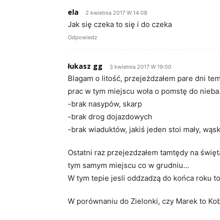
ela
2 kwietnia 2017 W 14:08
Jak się czeka to się i do czeka
Odpowiedz
łukasz gg
3 kwietnia 2017 W 19:00
Blagam o litość, przejeżdzałem pare dni te
prac w tym miejscu woła o pomstę do nieb
-brak nasypów, skarp
-brak drog dojazdowych
-brak wiaduktów, jakiś jeden stoi mały, wąs
Ostatni raz przejezdzałem tamtędy na święt
tym samym miejscu co w grudniu…
W tym tepie jesli oddzadzą do końca roku t
W porównaniu do Zielonki, czy Marek to Kob