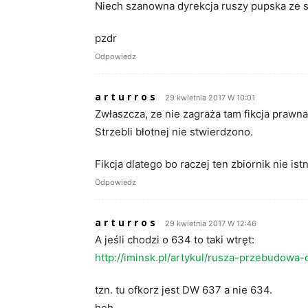
Niech szanowna dyrekcja ruszy pupska ze st
pzdr
Odpowiedz
a r t u r r o s
29 kwietnia 2017 W 10:01
Zwłaszcza, ze nie zagraża tam fikcja prawn
Strzebli błotnej nie stwierdzono.
Fikcja dlatego bo raczej ten zbiornik nie is
Odpowiedz
a r t u r r o s
29 kwietnia 2017 W 12:46
A jeśli chodzi o 634 to taki wtręt:
http://iminsk.pl/artykul/rusza-przebudow
tzn. tu ofkorz jest DW 637 a nie 634.
heh, …