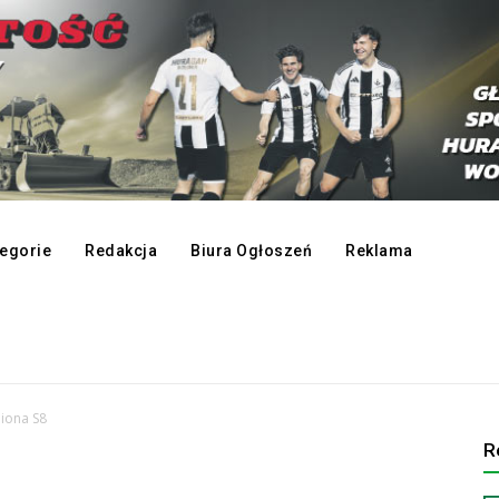
egorie
Redakcja
Biura Ogłoszeń
Reklama
iona S8
R