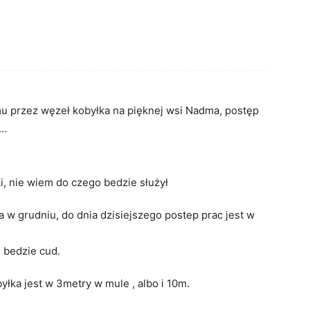
mu przez węzeł kobyłka na pięknej wsi Nadma, postęp
a…
ki, nie wiem do czego bedzie służył
a w grudniu, do dnia dzisiejszego postep prac jest w
o bedzie cud.
yłka jest w 3metry w mule , albo i 10m.