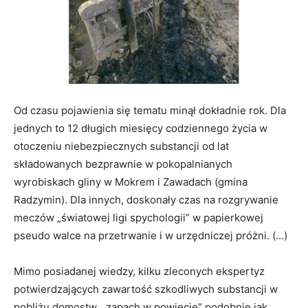
Od czasu pojawienia się tematu minął dokładnie rok. Dla
jednych to 12 długich miesięcy codziennego życia w
otoczeniu niebezpiecznych substancji od lat
składowanych bezprawnie w pokopalnianych
wyrobiskach gliny w Mokrem i Zawadach (gmina
Radzymin). Dla innych, doskonały czas na rozgrywanie
meczów „światowej ligi spychologii” w papierkowej
pseudo walce na przetrwanie i w urzędniczej próżni. (…)
Mimo posiadanej wiedzy, kilku zleconych ekspertyz
potwierdzających zawartość szkodliwych substancji w
pobliżu domostw, „zapach w powiecie” podobnie jak