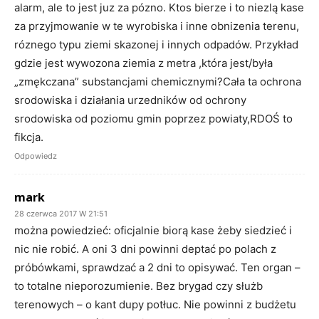
alarm, ale to jest juz za pózno. Ktos bierze i to niezlą kase
za przyjmowanie w te wyrobiska i inne obnizenia terenu,
róznego typu ziemi skazonej i innych odpadów. Przykład
gdzie jest wywozona ziemia z metra ,która jest/była
„zmękczana” substancjami chemicznymi?Cała ta ochrona
srodowiska i działania urzedników od ochrony
srodowiska od poziomu gmin poprzez powiaty,RDOŚ to
fikcja.
Odpowiedz
mark
28 czerwca 2017 W 21:51
można powiedzieć: oficjalnie biorą kase żeby siedzieć i
nic nie robić. A oni 3 dni powinni deptać po polach z
próbówkami, sprawdzać a 2 dni to opisywać. Ten organ –
to totalne nieporozumienie. Bez brygad czy służb
terenowych – o kant dupy potłuc. Nie powinni z budżetu