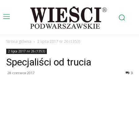
Strona główna
2 lipca 2017 nr 26 (1353)
2 lipca 2017 nr 26 (1353)
Specjaliści od trucia
28 czerwca 2017
3