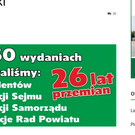
ki
30
O
Lo
P