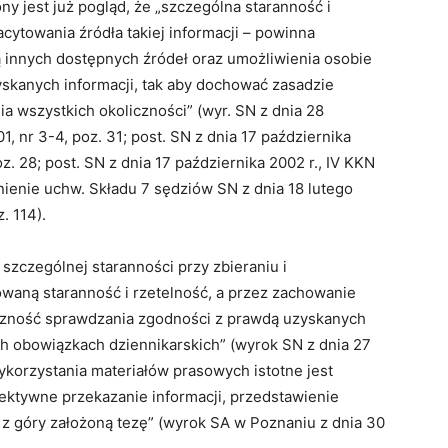
 jest już pogląd, że „szczególna staranność i
acytowania źródła takiej informacji – powinna
 innych dostępnych źródeł oraz umożliwienia osobie
skanych informacji, tak aby dochować zasadzie
 wszystkich okoliczności” (wyr. SN z dnia 28
, nr 3-4, poz. 31; post. SN z dnia 17 października
z. 28; post. SN z dnia 17 października 2002 r., IV KKN
ienie uchw. Składu 7 sędziów SN z dnia 18 lutego
. 114).
zczególnej staranności przy zbieraniu i
owaną staranność i rzetelność, a przez zachowanie
eczność sprawdzania zgodności z prawdą uzyskanych
ch obowiązkach dziennikarskich” (wyrok SN z dnia 27
wykorzystania materiałów prasowych istotne jest
ektywne przekazanie informacji, przedstawienie
d z góry założoną tezę” (wyrok SA w Poznaniu z dnia 30