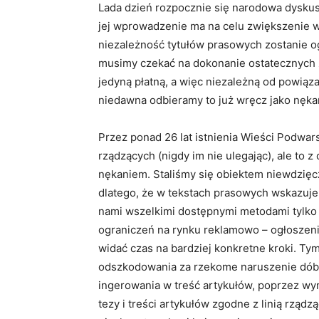
Lada dzień rozpocznie się narodowa dyskusj
jej wprowadzenie ma na celu zwiększenie wp
niezależność tytułów prasowych zostanie 
musimy czekać na dokonanie ostatecznych zm
jedyną płatną, a więc niezależną od powiąz
niedawna odbieramy to już wręcz jako nęka
Przez ponad 26 lat istnienia Wieści Podwa
rządzących (nigdy im nie ulegając), ale to 
nękaniem. Staliśmy się obiektem niewdzięcz
dlatego, że w tekstach prasowych wskazuje
nami wszelkimi dostępnymi metodami tylko 
ograniczeń na rynku reklamowo – ogłoszen
widać czas na bardziej konkretne kroki. Ty
odszkodowania za rzekome naruszenie dóbr 
ingerowania w treść artykułów, poprzez wym
tezy i treści artykułów zgodne z linią rząd