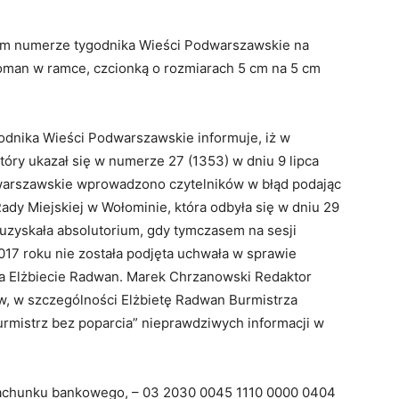
ym numerze tygodnika Wieści Podwarszawskie na
oman w ramce, czcionką o rozmiarach 5 cm na 5 cm
dnika Wieści Podwarszawskie informuje, iż w
który ukazał się w numerze 27 (1353) w dniu 9 lipca
warszawskie wprowadzono czytelników w błąd podając
Rady Miejskiej w Wołominie, która odbyła się w dniu 29
uzyskała absolutorium, gdy tymczasem na sesji
017 roku nie została podjęta uchwała w sprawie
na Elżbiecie Radwan. Marek Chrzanowski Redaktor
w, w szczególności Elżbietę Radwan Burmistrza
urmistrz bez poparcia” nieprawdziwych informacji w
rachunku bankowego, – 03 2030 0045 1110 0000 0404