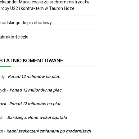
eksander Maciejewski ze srebrem mistrzostw
ropy U22 i kontraktem w Tauron Lidze
łsudskiego do przebudowy
brakło ścieżki
STATNIO KOMENTOWANE
Ponad 12 milionów na plac
ndy
-
Ponad 12 milionów na plac
ych
-
ark
Ponad 12 milionów na plac
-
Bardziej zielono wokół szpitala
otr
-
Radni zaskoczeni zmianami po modernizacji
st
-