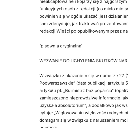
nieakceptowalne i kojarzy się z najgorszym
funkcyjnych osób z redakcji (co miało miej
powinien się w ogóle ukazać, jest działan
sam zdecyduje, jak traktować prezentowane
redakcji Wieści po opublikowanym przez nas
[pisownia oryginalna]
WEZWANIE DO UCHYLENIA SKUTKÓW NAR
W związku z ukazaniem się w numerze 27 (13
Podwarszawskie” (data publikacji artykułu 5 
artykułu pt. „Burmistrz bez poparcia” (opat
zamieszczono nieprawdziwe informacje jakob
uzyskała absolutorium”, a dodatkowo jak wsk
cytuje: „W głosowaniu większość radnych ni
domagam się w związku z naruszeniem moic
poprzez: