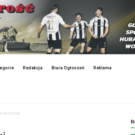
egorie
Redakcja
Biura Ogłoszeń
Reklama
i na odciski
R