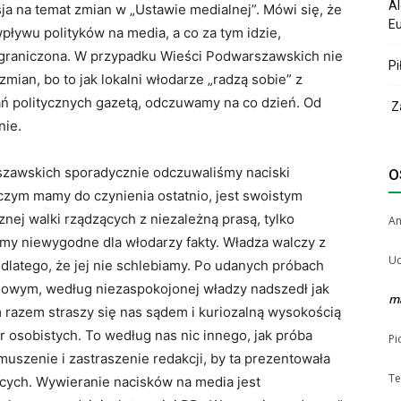
Al
a na temat zmian w „Ustawie medialnej”. Mówi się, że
Eu
ływu polityków na media, a co za tym idzie,
ograniczona. W przypadku Wieści Podwarszawskich nie
Pi
ian, bo to jak lokalni włodarze „radzą sobie” z
ań politycznych gazetą, odczuwamy na co dzień. Od
Za
nie.
rszawskich sporadycznie odczuwaliśmy naciski
O
z czym mamy do czynienia ostatnio, jest swoistym
nej walki rządzących z niezależną prasą, tylko
A
my niewygodne dla włodarzy fakty. Władza walczy z
Uc
dlatego, że jej nie schlebiamy. Po udanych próbach
iowym, według niezaspokojonej władzy nadszedł jak
m
m razem straszy się nas sądem i kuriozalną wysokością
osobistych. To według nas nic innego, jak próba
Pi
uszenie i zastraszenie redakcji, by ta prezentowała
Te
zących. Wywieranie nacisków na media jest