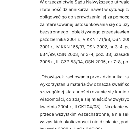
W orzecznictwie Sądu Najwyższego utrwalony
rzetelność dziennikarza, nawet w sytuacji z
obligować go do sprawdzenia jej za pomocą
zainteresowanej ustosunkowania się do uzy
bezstronnego i obiektywnego przedstawienia
października 2001 r., V KKN 171/98, OSN 2001
2001 r., IV KKN 165/97, OSN 2002, nr 3-4, po
634/99, OSN 2003, nr 3-4, poz. 33; uzasadn
2005 r., III CZP 53/04, OSN 2005, nr 7-8, poz
„Obowiązek zachowania przez dziennikarza s
wykorzystaniu materiałów oznacza kwalifik
szczególnej staranności rozumie się koni
wiadomości, co zdaje się mieścić w zwykły
kwietnia 2004 r., II CK204/03). „Na etapie 
przede wszystkim wszechstronne, a nie sel
wszystkich okoliczności i nie działanie „po