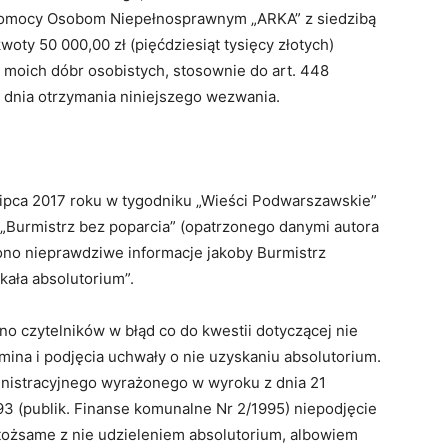
Pomocy Osobom Niepełnosprawnym „ARKA” z siedzibą
woty 50 000,00 zł (pięćdziesiąt tysięcy złotych)
 moich dóbr osobistych, stosownie do art. 448
 dnia otrzymania niniejszego wezwania.
 lipca 2017 roku w tygodniku „Wieści Podwarszawskie”
t. „Burmistrz bez poparcia” (opatrzonego danymi autora
zono nieprawdziwe informacje jakoby Burmistrz
skała absolutorium”.
 czytelników w błąd co do kwestii dotyczącej nie
ina i podjęcia uchwały o nie uzyskaniu absolutorium.
nistracyjnego wyrażonego w wyroku z dnia 21
93 (publik. Finanse komunalne Nr 2/1995) niepodjęcie
 tożsame z nie udzieleniem absolutorium, albowiem