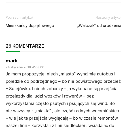
Poprzedni artykuł
Następny artykuł
Mieszkańcy dopięli swego
„Walczak” od urodzenia
26 KOMENTARZE
mark
24 stycznia 2018 W 08:06
Ja mam propozycje: niech „miasto” wynajmie autobus i
pojedzie do podrzędnego – bo nie powiatowego przecież
– Sulejówka. I niech zobaczy – ja wykonane są przejścia i
przejazdy dla ludzi wózków i rowerów – bez
wykorzystania często psutych i psujących się wind. Bo
nie wszyscy z „miasta” , ale część radnych wołomińskich
– wie jak te przejścia wyglądają – bo w czasie remontów
naszej linii – korzystali z linii siedleckiej , wsiadając do