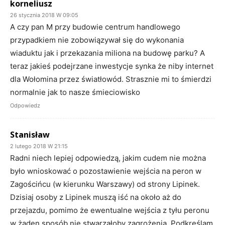
korneliusz
26 stycznia 2018 W 09:05
A czy pan M przy budowie centrum handlowego
przypadkiem nie zobowiązywał się do wykonania
wiaduktu jak i przekazania miliona na budowę parku? A
teraz jakieś podejrzane inwestycje synka że niby internet
dla Wołomina przez światłowód. Strasznie mi to śmierdzi
normalnie jak to nasze śmieciowisko
Odpowiedz
Stanisław
2 lutego 2018 W 21:15
Radni niech lepiej odpowiedzą, jakim cudem nie można
było wnioskować o pozostawienie wejścia na peron w
Zagościńcu (w kierunku Warszawy) od strony Lipinek.
Dzisiaj osoby z Lipinek muszą iść na około aż do
przejazdu, pomimo że ewentualne wejścia z tyłu peronu
w żaden sposób nie stwarzałoby zagrożenia. Podkreślam,