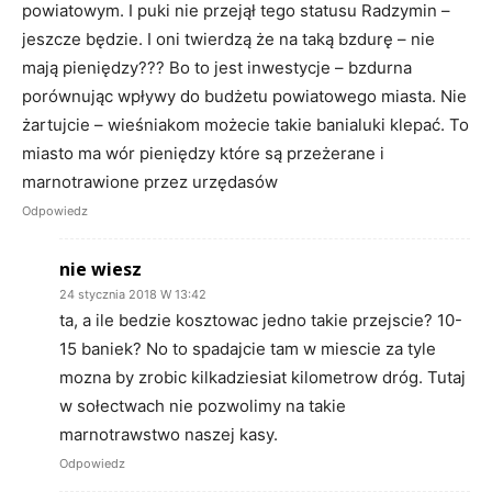
powiatowym. I puki nie przejął tego statusu Radzymin –
jeszcze będzie. I oni twierdzą że na taką bzdurę – nie
mają pieniędzy??? Bo to jest inwestycje – bzdurna
porównując wpływy do budżetu powiatowego miasta. Nie
żartujcie – wieśniakom możecie takie banialuki klepać. To
miasto ma wór pieniędzy które są przeżerane i
marnotrawione przez urzędasów
Odpowiedz
nie wiesz
24 stycznia 2018 W 13:42
ta, a ile bedzie kosztowac jedno takie przejscie? 10-
15 baniek? No to spadajcie tam w miescie za tyle
mozna by zrobic kilkadziesiat kilometrow dróg. Tutaj
w sołectwach nie pozwolimy na takie
marnotrawstwo naszej kasy.
Odpowiedz