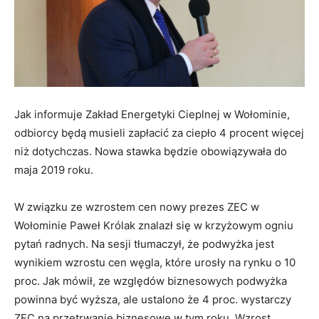
Jak informuje Zakład Energetyki Cieplnej w Wołominie,
odbiorcy będą musieli zapłacić za ciepło 4 procent więcej
niż dotychczas. Nowa stawka będzie obowiązywała do
maja 2019 roku.
W związku ze wzrostem cen nowy prezes ZEC w
Wołominie Paweł Królak znalazł się w krzyżowym ogniu
pytań radnych. Na sesji tłumaczył, że podwyżka jest
wynikiem wzrostu cen węgla, które urosły na rynku o 10
proc. Jak mówił, ze względów biznesowych podwyżka
powinna być wyższa, ale ustalono że 4 proc. wystarczy
ZEC na przetrwanie biznesowe w tym roku. Wzrost