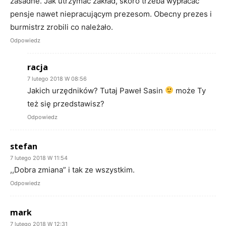
zasadne. Jak utrzymać zakład, skoro trzeba wypłacać
pensje nawet niepracującym prezesom. Obecny prezes i
burmistrz zrobili co należało.
Odpowiedz
racja
7 lutego 2018 W 08:56
Jakich urzędników? Tutaj Paweł Sasin
może Ty
też się przedstawisz?
Odpowiedz
stefan
7 lutego 2018 W 11:54
,,Dobra zmiana” i tak ze wszystkim.
Odpowiedz
mark
7 lutego 2018 W 12:31