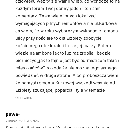
człowieku weź ty się walnij w łeb, co wchodzę to na
każdym forum Twój denny jeden i ten sam
komentarz. Znam wiele innych lokalizacji
wymagających pilnych remontów a nie ul.Kurkowa.
Ja wiem, że w roku wyborczym wykonanie remontu
ulicy przy kościele to dla Elżbiety zdobycie
kościelnego elektoratu i to się jej marzy. Potem
wlezie na ambonę jak to już raz zrobiła i będzie
pierniczyć „jak to fajnie jest być burmistrzem takich
mieszkańców”, szkoda że nie można tego samego
powiedzieć w druga stronę. A od proboszcza wiem,
że pomysł remontu Kurkowej wyszedł własnie od
Elżbiety szukającej poparcia i tyle w temacie
Odpowiedz
paweł
7 marca 2018 W 07:25
Kampania Radnych trwa. Wychodzą coraz to kolejne