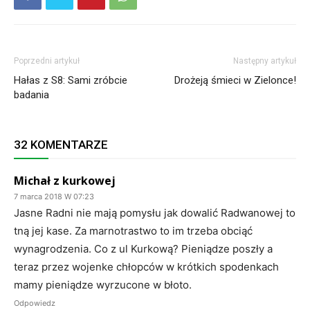
Poprzedni artykuł
Następny artykuł
Hałas z S8: Sami zróbcie
Drożeją śmieci w Zielonce!
badania
32 KOMENTARZE
Michał z kurkowej
7 marca 2018 W 07:23
Jasne Radni nie mają pomysłu jak dowalić Radwanowej to
tną jej kase. Za marnotrastwo to im trzeba obciąć
wynagrodzenia. Co z ul Kurkową? Pieniądze poszły a
teraz przez wojenke chłopców w krótkich spodenkach
mamy pieniądze wyrzucone w błoto.
Odpowiedz