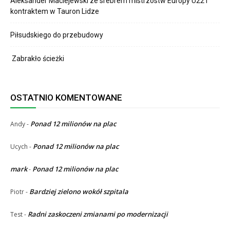
Aleksander Maciejewski ze srebrem mistrzostw Europy U22 i
kontraktem w Tauron Lidze
Piłsudskiego do przebudowy
Zabrakło ścieżki
OSTATNIO KOMENTOWANE
Ponad 12 milionów na plac
Andy
-
Ponad 12 milionów na plac
Ucych
-
mark
Ponad 12 milionów na plac
-
Bardziej zielono wokół szpitala
Piotr
-
Radni zaskoczeni zmianami po modernizacji
Test
-