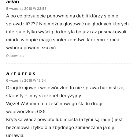
arłan
5 września 2018 W 23:53
A po co głosujecie ponownie na debili którzy sie nie
sprawdzili???? Nie można głosować na głodnych których
intersuje tylko wyścig do koryta bo już raz posmakowali
miodu w dupie mając społeczeństwo któremu z racji
wyboru powinni służyć.
Odpowiedz
a r t u r r o s
6 września 2018 W 13:54
Drogi krajowe i wojewódzkie to nie sprawa burmistrza,
starosty – inny szczebel decyzyjny.
Węzeł Wołomin to część nowego śladu drogi
wojewódzkiej 635.
Krytyka władz powiatu lub miasta (a tymi są radni) jest
bezcelowa i tylko dla zbędnego zamieszania ją się
uprawia.