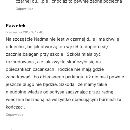
czarnej du….pie , chociaż to pewnie żadna pociecha
Odpowiedz
Pawełek
5 września 2018 W 17:46
Na szczęście Nadma nie jest w czarnej d..ie i ma chwilę
oddechu , bo jak otworzą ten węzeł to dopiero się
zacznie bałagan przy szkole . Szkoła miała być
rozbudowana , ale jak zwykle skończyło się na
obiecankach cacankach , rodzice nie mają gdzie
zaparkować , bo obiecanego parkingu też nie ma i pewnie
jeszcze długo nie będzie. Szkoda , że mamy takie
nieudolne władze od sołtysa zaczynając przez radną
wiecznie bezradną na wszystko obiecującym burmistrzu
kończąc .
Odpowiedz