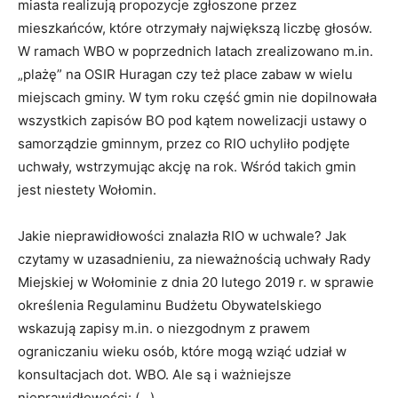
miasta realizują propozycje zgłoszone przez
mieszkańców, które otrzymały największą liczbę głosów.
W ramach WBO w poprzednich latach zrealizowano m.in.
„plażę” na OSIR Huragan czy też place zabaw w wielu
miejscach gminy. W tym roku część gmin nie dopilnowała
wszystkich zapisów BO pod kątem nowelizacji ustawy o
samorządzie gminnym, przez co RIO uchyliło podjęte
uchwały, wstrzymując akcję na rok. Wśród takich gmin
jest niestety Wołomin.
Jakie nieprawidłowości znalazła RIO w uchwale? Jak
czytamy w uzasadnieniu, za nieważnością uchwały Rady
Miejskiej w Wołominie z dnia 20 lutego 2019 r. w sprawie
określenia Regulaminu Budżetu Obywatelskiego
wskazują zapisy m.in. o niezgodnym z prawem
ograniczaniu wieku osób, które mogą wziąć udział w
konsultacjach dot. WBO. Ale są i ważniejsze
nieprawidłowości: (…)