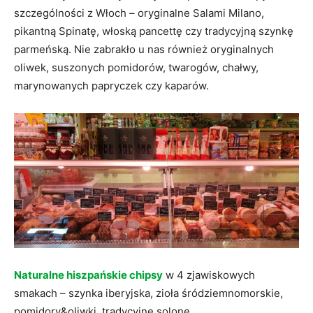
szczególności z Włoch – oryginalne Salami Milano,
pikantną Spinatę, włoską pancettę czy tradycyjną szynkę
parmeńską. Nie zabrakło u nas również oryginalnych
oliwek, suszonych pomidorów, twarogów, chałwy,
marynowanych papryczek czy kaparów.
Naturalne hiszpańskie chipsy
w 4 zjawiskowych
smakach – szynka iberyjska, zioła śródziemnomorskie,
pomidory&oliwki, tradycyjne solone.