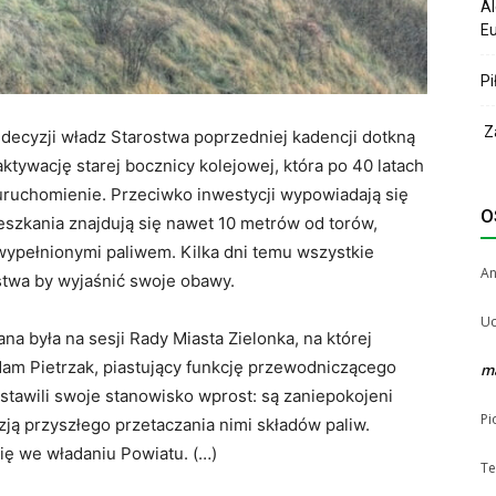
Al
Eu
Pi
Za
ki decyzji władz Starostwa poprzedniej kadencji dotkną
ktywację starej bocznicy kolejowej, która po 40 latach
ruchomienie. Przeciwko inwestycji wypowiadają się
O
ieszkania znajdują się nawet 10 metrów od torów,
wypełnionymi paliwem. Kilka dni temu wszystkie
A
ostwa by wyjaśnić swoje obawy.
Uc
 była na sesji Rady Miasta Zielonka, na której
dam Pietrzak, piastujący funkcję przewodniczącego
m
stawili swoje stanowisko wprost: są zaniepokojeni
Pi
ją przyszłego przetaczania nimi składów paliw.
ię we władaniu Powiatu. (…)
Te