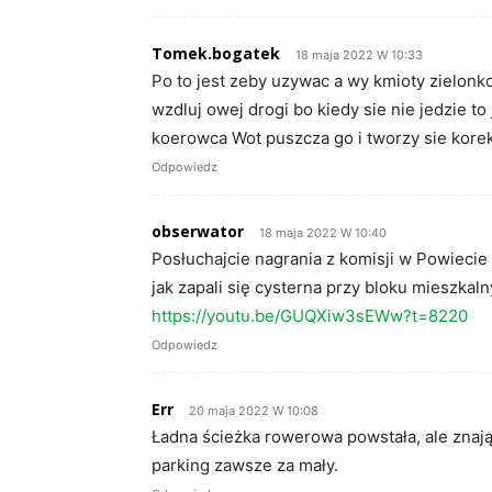
Tomek.bogatek
18 maja 2022 W 10:33
Po to jest zeby uzywac a wy kmioty zielonko
wzdluj owej drogi bo kiedy sie nie jedzie to
koerowca Wot puszcza go i tworzy sie kore
Odpowiedz
obserwator
18 maja 2022 W 10:40
Posłuchajcie nagrania z komisji w Powiecie 
jak zapali się cysterna przy bloku mieszkaln
https://youtu.be/GUQXiw3sEWw?t=8220
Odpowiedz
Err
20 maja 2022 W 10:08
Ładna ścieżka rowerowa powstała, ale znają
parking zawsze za mały.