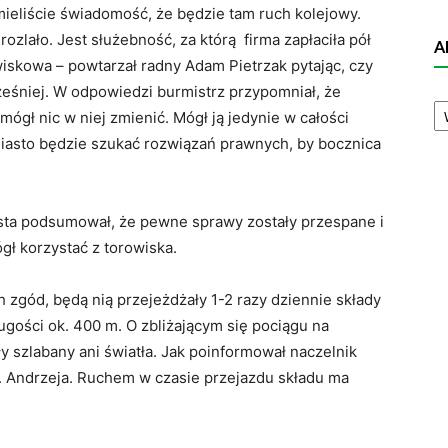
eliście świadomość, że będzie tam ruch kolejowy.
rozlało. Jest służebność, za którą firma zapłaciła pół
A
wiskowa – powtarzał radny Adam Pietrzak pytając, czy
ześniej. W odpowiedzi burmistrz przypomniał, że
A
 mógł nic w niej zmienić. Mógł ją jedynie w całości
N
 miasto będzie szukać rozwiązań prawnych, by bocznica
sta podsumował, że pewne sprawy zostały przespane i
gł korzystać z torowiska.
 zgód, będą nią przejeżdżały 1-2 razy dziennie składy
ugości ok. 400 m. O zbliżającym się pociągu na
y szlabany ani światła. Jak poinformował naczelnik
w. Andrzeja. Ruchem w czasie przejazdu składu ma