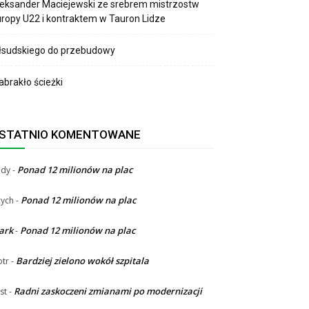
eksander Maciejewski ze srebrem mistrzostw
ropy U22 i kontraktem w Tauron Lidze
łsudskiego do przebudowy
brakło ścieżki
STATNIO KOMENTOWANE
Ponad 12 milionów na plac
ndy
-
Ponad 12 milionów na plac
ych
-
ark
Ponad 12 milionów na plac
-
Bardziej zielono wokół szpitala
otr
-
Radni zaskoczeni zmianami po modernizacji
st
-