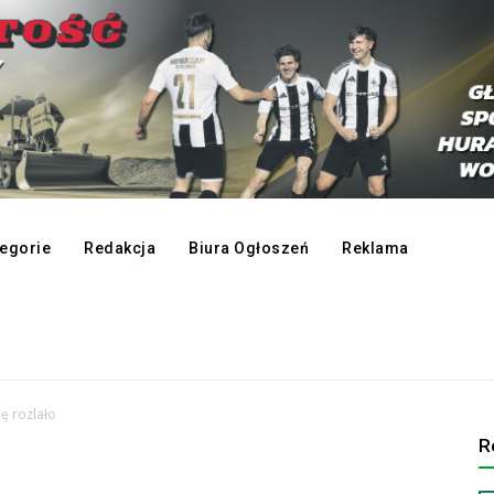
egorie
Redakcja
Biura Ogłoszeń
Reklama
ię rozlało
R