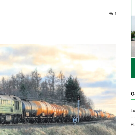
5
O
Lo
P