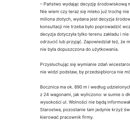
– Państwo wydając decyzję środowiskową mi
Nie wiem czy teraz się mleko już trochę nie 
miliona złotych, wydana jest decyzja środo
konsultacji nie trzeba było poprowadzić wc
decyzja dotyczyła tylko terenu zakładu i nie
odrzucić lub przyjąć. Zapowiedział też, że
nie była dopuszczona do użytkowania.
Przysłuchując się wymianie zdań wicestaro
nie widzi podstaw, by przedsiębiorca nie mó
Bocznica ma ok. 890 m i według udzielonych
z 24 wagonami, jak wyliczono: w sumie o dł
wysokości ul. Wolności nie będą informował
Starostwa, pozostanie tam jedynie krzyż ś
kierować pracownik firmy.