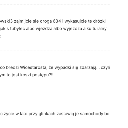
wski3 zajmijcie sie droga 634 i wykasujcie te drózki
 jakis tubylec albo wjezdza albo wyjezdza a kulturalny
k
co bredzi Wicestarosta, że wypadki się zdarzają… czyli
ym to jest koszt postępu?!!!
c życie w lato przy glinkach zastawią je samochody bo