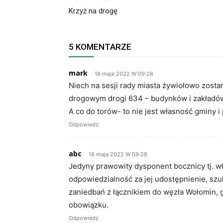
Krzyż na drogę
5 KOMENTARZE
mark
18 maja 2022 W 09:28
Niech na sesji rady miasta żywiołowo zos
drogowym drogi 634 – budynków i zakładów 
A co do torów- to nie jest własność gminy i p
Odpowiedz
abc
18 maja 2022 W 09:28
Jedyny prawowity dysponent bocznicy tj. wła
odpowiedzialność za jej udostępnienie, szu
zaniedbań z łącznikiem do węzła Wołomin, gd
obowiązku.
Odpowiedz