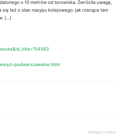
ddalonego o 10 metrów od torowiska. Zwróciła uwagę,
ia się też o stan nasypu kolejowego: jak rosnące tam
w. (…)
eissues&id_title=154563
wiesci-podwarszawskie.html
Następny artykuł