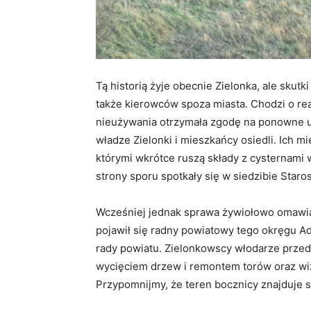
Tą historią żyje obecnie Zielonka, ale skut
także kierowców spoza miasta. Chodzi o rea
nieużywania otrzymała zgodę na ponowne u
władze Zielonki i mieszkańcy osiedli. Ich m
którymi wkrótce ruszą składy z cysternami 
strony sporu spotkały się w siedzibie Star
Wcześniej jednak sprawa żywiołowo omawiana
pojawił się radny powiatowy tego okręgu A
rady powiatu. Zielonkowscy włodarze przed
wycięciem drzew i remontem torów oraz wiz
Przypomnijmy, że teren bocznicy znajduje s