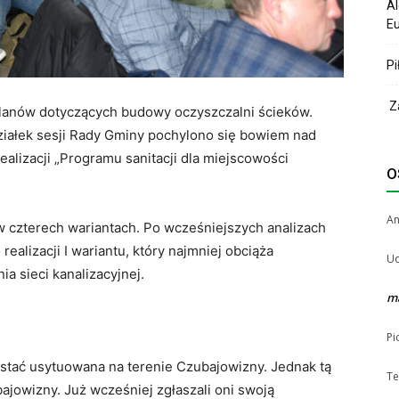
Al
Eu
Pi
Za
lanów dotyczących budowy oczyszczalni ścieków.
iałek sesji Rady Gminy pochylono się bowiem nad
alizacji „Programu sanitacji dla miejscowości
O
A
w czterech wariantach. Po wcześniejszych analizach
 realizacji I wariantu, który najmniej obciąża
Uc
a sieci kanalizacyjnej.
m
Pi
stać usytuowana na terenie Czubajowizny. Jednak tą
Te
jowizny. Już wcześniej zgłaszali oni swoją