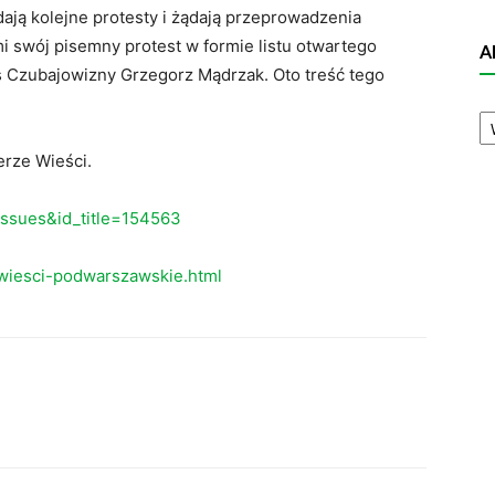
ają kolejne protesty i żądają przeprowadzenia
i swój pisemny protest w formie listu otwartego
A
s Czubajowizny Grzegorz Mądrzak. Oto treść tego
A
N
rze Wieści.
eissues&id_title=154563
wiesci-podwarszawskie.html