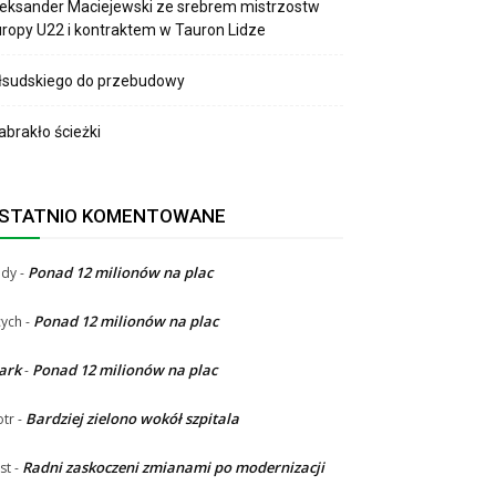
eksander Maciejewski ze srebrem mistrzostw
ropy U22 i kontraktem w Tauron Lidze
łsudskiego do przebudowy
brakło ścieżki
STATNIO KOMENTOWANE
Ponad 12 milionów na plac
ndy
-
Ponad 12 milionów na plac
ych
-
ark
Ponad 12 milionów na plac
-
Bardziej zielono wokół szpitala
otr
-
Radni zaskoczeni zmianami po modernizacji
st
-