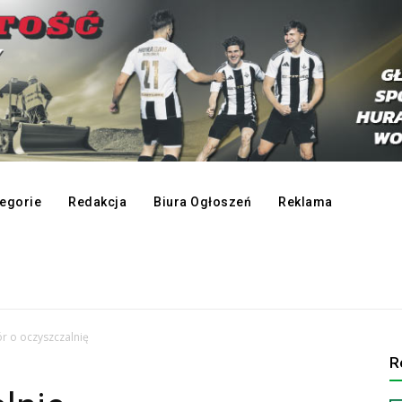
egorie
Redakcja
Biura Ogłoszeń
Reklama
r o oczyszczalnię
R