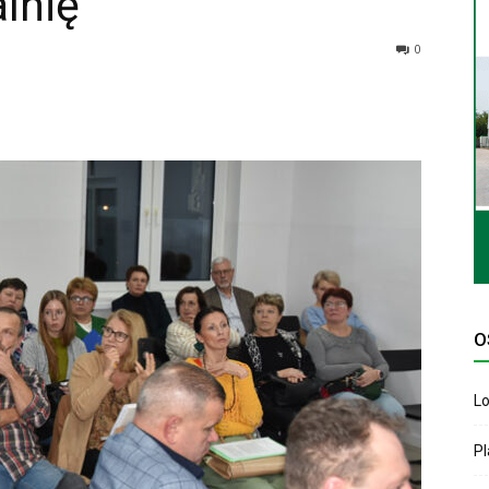
lnię
0
O
Lo
P