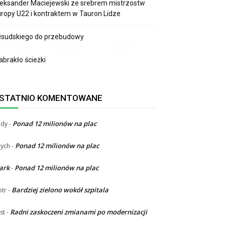
eksander Maciejewski ze srebrem mistrzostw
ropy U22 i kontraktem w Tauron Lidze
łsudskiego do przebudowy
brakło ścieżki
STATNIO KOMENTOWANE
Ponad 12 milionów na plac
ndy
-
Ponad 12 milionów na plac
ych
-
ark
Ponad 12 milionów na plac
-
Bardziej zielono wokół szpitala
otr
-
Radni zaskoczeni zmianami po modernizacji
st
-