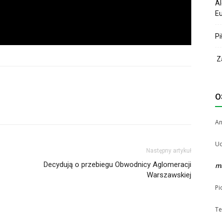
Al
Eu
Pi
Za
O
A
Uc
Następny artykuł
Decydują o przebiegu Obwodnicy Aglomeracji
m
Warszawskiej
Pi
Te