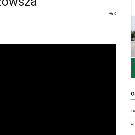
zowsza
0
O
Lo
P