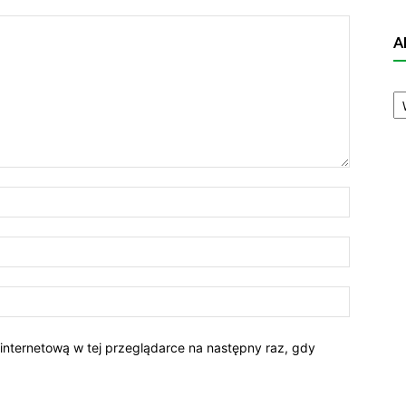
A
A
N
 internetową w tej przeglądarce na następny raz, gdy