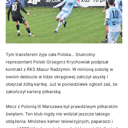
Tym transferem żyje cała Polska… Stukrotny
reprezentant Polski Grzegorz Krychowiak podpisał
kontrakt z RKS Mazur Radzymin. W minioną sobotę w
swoim debiucie w lidze okręgowej zaliczył asystę i
obejrzał żółtą kartkę. Już w poniedziałek ogłosił zaś, że
zakończył karierę piłkarską.
Mecz z Polonią III Warszawa był prawdziwym piłkarskim
świętem. Ten klub nigdy nie widział jeszcze takiego
oblężenia. Mnóstwo kamer telewizyjnych, paparazzi i