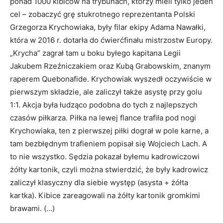
ponad 1000 kibiców na trybunach, którzy mieli tylko jeden
cel – zobaczyć grę stukrotnego reprezentanta Polski
Grzegorza Krychowiaka, były filar ekipy Adama Nawałki,
która w 2016 r. dotarła do ćwierćfinału mistrzostw Europy.
„Krycha” zagrał tam u boku byłego kapitana Legii
Jakubem Rzeźniczakiem oraz Kubą Grabowskim, znanym
raperem Quebonafide. Krychowiak wyszedł oczywiście w
pierwszym składzie, ale zaliczył także asystę przy golu
1:1. Akcja była łudząco podobna do tych z najlepszych
czasów piłkarza. Piłka na lewej flance trafiła pod nogi
Krychowiaka, ten z pierwszej piłki dograł w pole karne, a
tam bezbłędnym trafieniem popisał się Wojciech Lach. A
to nie wszystko. Sędzia pokazał byłemu kadrowiczowi
żółty kartonik, czyli można stwierdzić, że były kadrowicz
zaliczył klasyczny dla siebie występ (asysta + żółta
kartka). Kibice zareagowali na żółty kartonik gromkimi
brawami. (…)