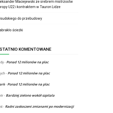
eksander Maciejewski ze srebrem mistrzostw
ropy U22 i kontraktem w Tauron Lidze
łsudskiego do przebudowy
brakło ścieżki
STATNIO KOMENTOWANE
Ponad 12 milionów na plac
ndy
-
Ponad 12 milionów na plac
ych
-
ark
Ponad 12 milionów na plac
-
Bardziej zielono wokół szpitala
otr
-
Radni zaskoczeni zmianami po modernizacji
st
-