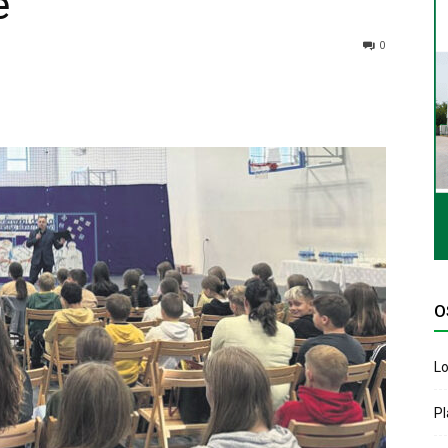
e
0
O
Lo
P