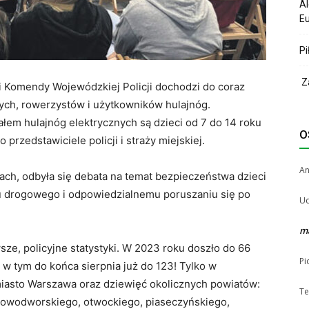
Al
Eu
Pi
Za
i Komendy Wojewódzkiej Policji dochodzi do coraz
ych, rowerzystów i użytkowników hulajnóg.
em hulajnóg elektrycznych są dzieci od 7 do 14 roku
O
 przedstawiciele policji i straży miejskiej.
A
kach, odbyła się debata na temat bezpieczeństwa dzieci
 drogowego i odpowiedzialnemu poruszaniu się po
Uc
m
e, policyjne statystyki. W 2023 roku doszło do 66
Pi
 tym do końca sierpnia już do 123! Tylko w
miasto Warszawa oraz dziewięć okolicznych powiatów:
Te
 nowodworskiego, otwockiego, piaseczyńskiego,