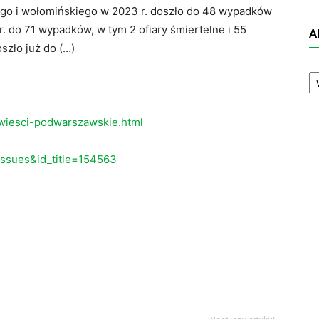
go i wołomińskiego w 2023 r. doszło do 48 wypadków
. do 71 wypadków, w tym 2 ofiary śmiertelne i 55
A
szło już do (…)
A
N
wiesci-podwarszawskie.html
eissues&id_title=154563