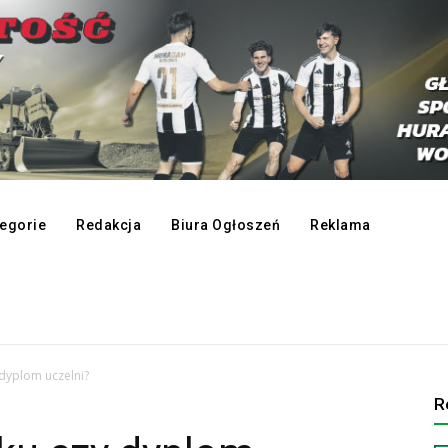
egorie
Redakcja
Biura Ogłoszeń
Reklama
 dyplom uczelni?
R