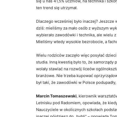
się u nas 41,5% uczniów, na technika i szk
ten trend się utrzymał.
Dlaczego wcześniej było inaczej? Jeszcze w
dziś: mieliśmy za mało osób z wyższym wy
wybierało zawodówki i technika, ale wielu z
Mieliśmy wtedy wysokie bezrobocie, a fac
Wielu rodziców zaczęło więc posyłać dzieci
studia. Inną kwestią było to, że samorząd
wolały stawiać na rozwój liceów ogólnokszta
branżowe. Nie trzeba kupować oprzyrządo
był taki, że zawodówki w Polsce podupadły
Marcin Tomaszewski
, kierownik warsztat
Letnisku pod Radomiem, opowiada, że kiedy
Nauczyciele w okolicznych szkołach podsta
inaczej pójdziesz do „hybli” – opowiada To