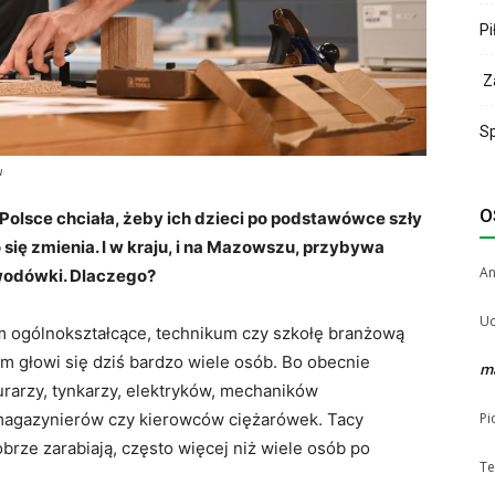
Pi
Za
Sp
u
O
olsce chciała, żeby ich dzieci po podstawówce szły
 się zmienia. I w kraju, i na Mazowszu
,
przybywa
A
awodówki. Dlaczego?
Uc
m ogólnokształcące, technikum czy szkołę branżową
 głowi się dziś bardzo wiele osób. Bo obecnie
m
rarzy, tynkarzy, elektryków, mechaników
 magazynierów czy kierowców ciężarówek. Tacy
Pi
obrze zarabiają, często więcej niż wiele osób po
Te