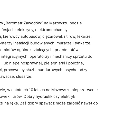
nozy „Barometr Zawodów” na Mazowszu będzie
esjach: elektrycy, elektromechanicy
i, kierowcy autobusów, ciężarówek i tirów, lekarze,
erzy instalacji budowlanych, murarze i tynkarze,
zedmiotów ogólnokształcących, przedmiotów
integracyjnych, operatorzy i mechanicy sprzętu do
 lub niepełnosprawnej, pielęgniarki i położne,
ci, pracownicy służb mundurowych, psycholodzy
pawacze, ślusarze.
wie, w ostatnich 10 latach na Mazowszu nieprzerwanie
ek i tirów. Dobry hydraulik czy elektryk
. zł na rękę. Zaś dobry spawacz może zarobić nawet do