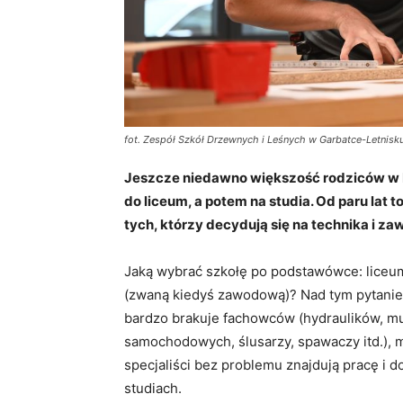
fot. Zespół Szkół Drzewnych i Leśnych w Garbatce-Letnisk
Jeszcze niedawno większość rodziców w P
do liceum, a potem na studia. Od paru lat to
tych, którzy decydują się na technika i z
Jaką wybrać szkołę po podstawówce: liceu
(zwaną kiedyś zawodową)? Nad tym pytaniem
bardzo brakuje fachowców (hydraulików, mu
samochodowych, ślusarzy, spawaczy itd.),
specjaliści bez problemu znajdują pracę i d
studiach.