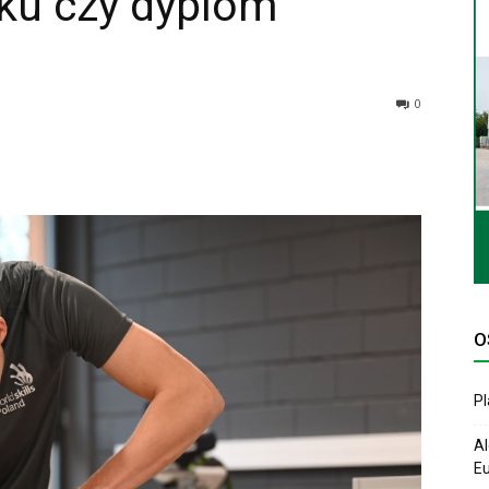
ęku czy dyplom
0
O
P
Al
Eu