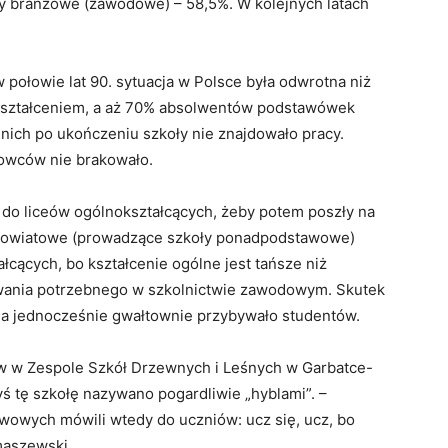
oły branżowe (zawodowe) – 58,5%. W kolejnych latach
 połowie lat 90. sytuacja w Polsce była odwrotna niż
kształceniem, a aż 70% absolwentów podstawówek
 nich po ukończeniu szkoły nie znajdowało pracy.
howców nie brakowało.
 do liceów ogólnokształcących, żeby potem poszły na
y powiatowe (prowadzące szkoły ponadpodstawowe)
łcących, bo kształcenie ogólne jest tańsze niż
wania potrzebnego w szkolnictwie zawodowym. Skutek
, a jednocześnie gwałtownie przybywało studentów.
ów w Zespole Szkół Drzewnych i Leśnych w Garbatce-
ś tę szkołę nazywano pogardliwie „hyblami”. –
wowych mówili wtedy do uczniów: ucz się, ucz, bo
maszewski.