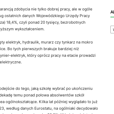
arancją zdobycia nie tylko dobrej pracy, ale w ogóle
A
ug ostatnich danych Wojewódzkiego Urzędy Pracy
) 18,4%, czyli ponad 20 tysięcy, bezrobotnych
A
wyższym wykształceniem.
N
ęty elektryk, hydraulik, murarz czy tynkarz na mokro
ice. Bo tych pierwszych brakuje bardziej niż
żynier-elektryk, który oprócz pracy na etacie prowadzi
elektryczne.
odejście do tego, jaką szkołę wybrać po ukończeniu
dekadę temu ponad połowa absolwentów szkół
a ogólnokształcące. Kilka lat później wyglądało to już
23, według danych Eurostatu, na ogólniaki decydowało