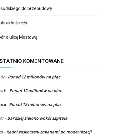
łsudskiego do przebudowy
brakło ścieżki
ór o ulicę Mostową
STATNIO KOMENTOWANE
Ponad 12 milionów na plac
ndy
-
Ponad 12 milionów na plac
ych
-
ark
Ponad 12 milionów na plac
-
Bardziej zielono wokół szpitala
otr
-
Radni zaskoczeni zmianami po modernizacji
st
-