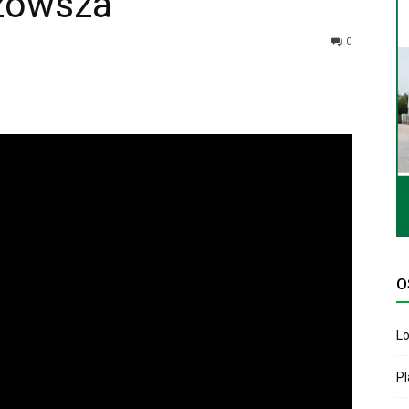
zowsza
0
O
Lo
P