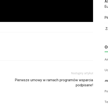
Al
Eu
Pi
Za
O
A
Uc
Następny artykuł
Pierwsze umowy w ramach programów wsparcia
m
podpisane!
Pi
Te