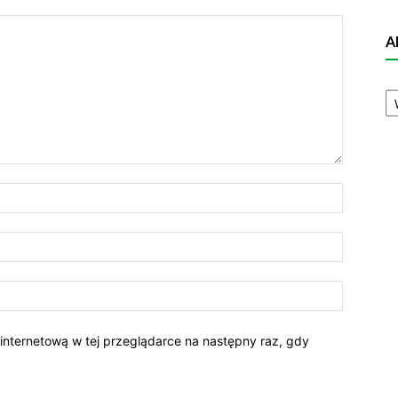
A
A
N
 internetową w tej przeglądarce na następny raz, gdy