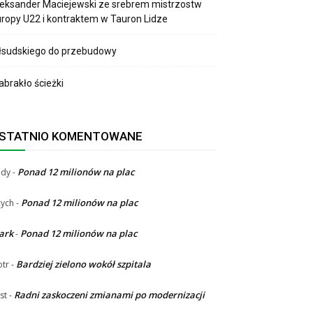
eksander Maciejewski ze srebrem mistrzostw
ropy U22 i kontraktem w Tauron Lidze
łsudskiego do przebudowy
brakło ścieżki
STATNIO KOMENTOWANE
Ponad 12 milionów na plac
ndy
-
Ponad 12 milionów na plac
ych
-
ark
Ponad 12 milionów na plac
-
Bardziej zielono wokół szpitala
otr
-
Radni zaskoczeni zmianami po modernizacji
st
-