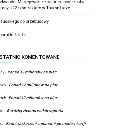
eksander Maciejewski ze srebrem mistrzostw
ropy U22 i kontraktem w Tauron Lidze
łsudskiego do przebudowy
brakło ścieżki
STATNIO KOMENTOWANE
Ponad 12 milionów na plac
ndy
-
Ponad 12 milionów na plac
ych
-
ark
Ponad 12 milionów na plac
-
Bardziej zielono wokół szpitala
otr
-
Radni zaskoczeni zmianami po modernizacji
st
-