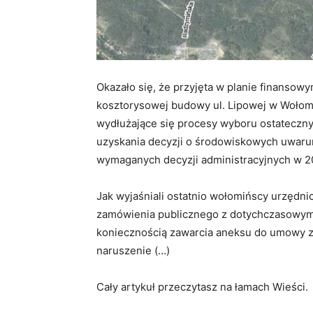
Okazało się, że przyjęta w planie finanso
kosztorysowej budowy ul. Lipowej w Wołomi
wydłużające się procesy wyboru ostateczn
uzyskania decyzji o środowiskowych uwaru
wymaganych decyzji administracyjnych w 20
Jak wyjaśniali ostatnio wołomińscy urzędni
zamówienia publicznego z dotychczasowym
koniecznością zawarcia aneksu do umowy 
naruszenie (…)
Cały artykuł przeczytasz na łamach Wieści.