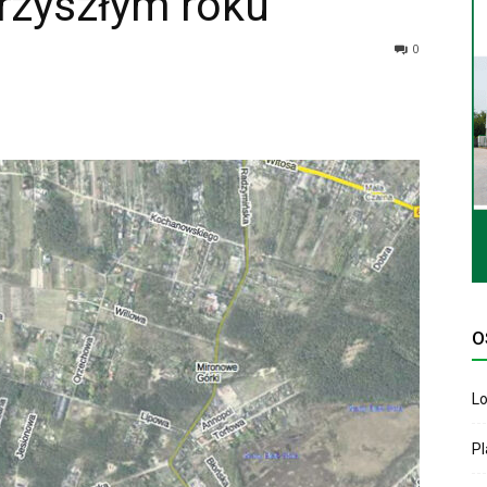
rzyszłym roku
0
O
Lo
P