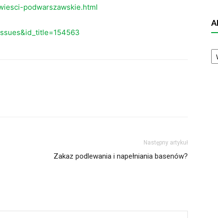
wiesci-podwarszawskie.html
A
eissues&id_title=154563
A
N
Następny artykuł
Zakaz podlewania i napełniania basenów?