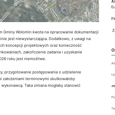
Al
Eu
Pi
Za
wym Gminy Wołomin kwota na opracowanie dokumentacji
nie jest niewystarczająca. Dodatkowo, z uwagi na
ych koncepcji projektowych oraz konieczność
O
nkowaniach, zakończenie zadania i uzyskanie
26 roku jest niemożliwe.
A
cy, przygotowanie postępowania o udzielenie
Uc
i założeniami terminowymi skutkowałoby
z wykonawcą. Taka zmiana mogłaby stanowić
m
Pi
Te