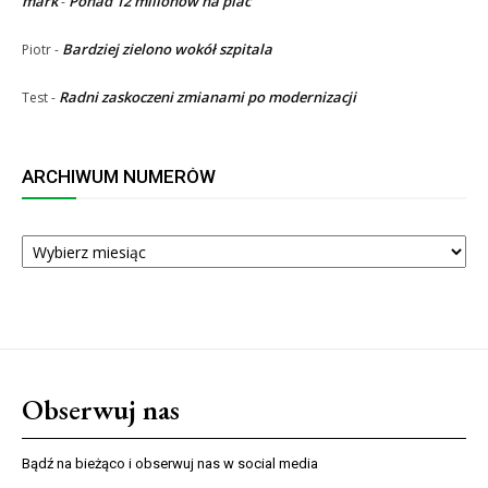
mark
Ponad 12 milionów na plac
-
Bardziej zielono wokół szpitala
Piotr
-
Radni zaskoczeni zmianami po modernizacji
Test
-
ARCHIWUM NUMERÓW
ARCHIWUM
NUMERÓW
Obserwuj nas
Bądź na bieżąco i obserwuj nas w social media