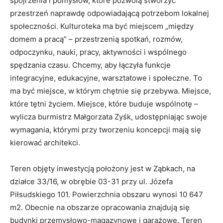
spojrzenia i pomysłów, które pozwolą stworzyć
przestrzeń naprawdę odpowiadającą potrzebom lokalnej
społeczności. Kulturoteka ma być miejscem „między
domem a pracą” – przestrzenią spotkań, rozmów,
odpoczynku, nauki, pracy, aktywności i wspólnego
spędzania czasu. Chcemy, aby łączyła funkcje
integracyjne, edukacyjne, warsztatowe i społeczne. To
ma być miejsce, w którym chętnie się przebywa. Miejsce,
które tętni życiem. Miejsce, które buduje wspólnotę –
wylicza burmistrz Małgorzata Zyśk, udostępniając swoje
wymagania, którymi przy tworzeniu koncepcji mają się
kierować architekci.
Teren objęty inwestycją położony jest w Ząbkach, na
działce 33/16, w obrębie 03-31 przy ul. Józefa
Piłsudskiego 101. Powierzchnia obszaru wynosi 10 647
m2. Obecnie na obszarze opracowania znajdują się
budynki przemysłowo-magazynowe i garażowe. Teren