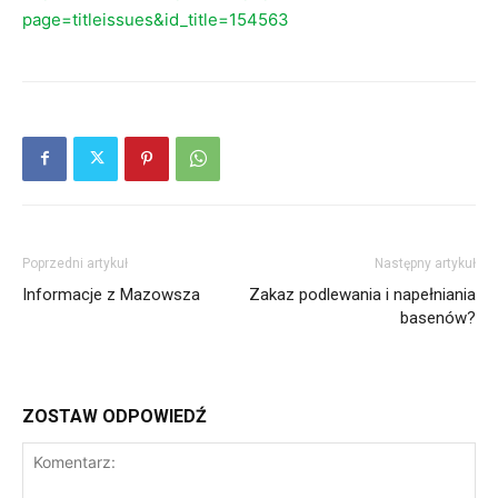
page=titleissues&id_title=154563
Poprzedni artykuł
Następny artykuł
Informacje z Mazowsza
Zakaz podlewania i napełniania
basenów?
ZOSTAW ODPOWIEDŹ