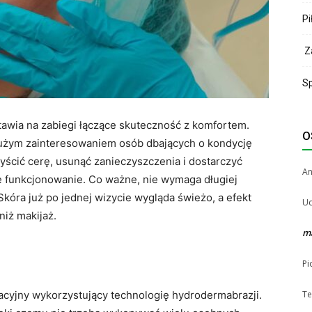
Pi
Za
Sp
awia na zabiegi łączące skuteczność z komfortem.
O
ę dużym zainteresowaniem osób dbających o kondycję
yścić cerę, usunąć zanieczyszczenia i dostarczyć
A
ne funkcjonowanie. Co ważne, nie wymaga długiej
Skóra już po jednej wizycie wygląda świeżo, a efekt
Uc
iż makijaż.
m
Pi
Te
acyjny wykorzystujący technologię hydrodermabrazji.