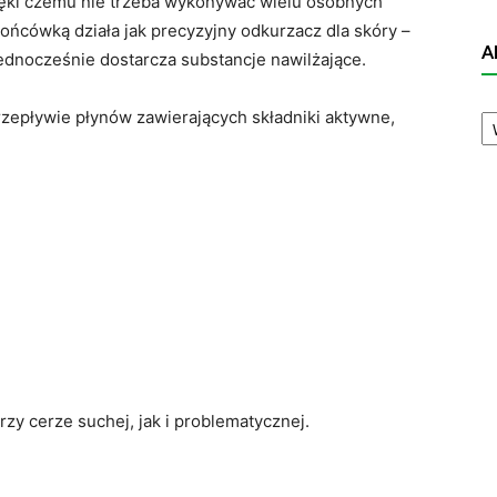
dzięki czemu nie trzeba wykonywać wielu osobnych
ońcówką działa jak precyzyjny odkurzacz dla skóry –
A
ednocześnie dostarcza substancje nawilżające.
A
rzepływie płynów zawierających składniki aktywne,
N
zy cerze suchej, jak i problematycznej.