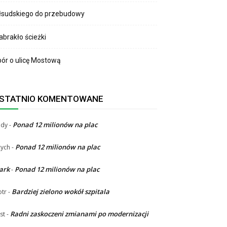
łsudskiego do przebudowy
brakło ścieżki
ór o ulicę Mostową
STATNIO KOMENTOWANE
Ponad 12 milionów na plac
ndy
-
Ponad 12 milionów na plac
ych
-
ark
Ponad 12 milionów na plac
-
Bardziej zielono wokół szpitala
otr
-
Radni zaskoczeni zmianami po modernizacji
st
-