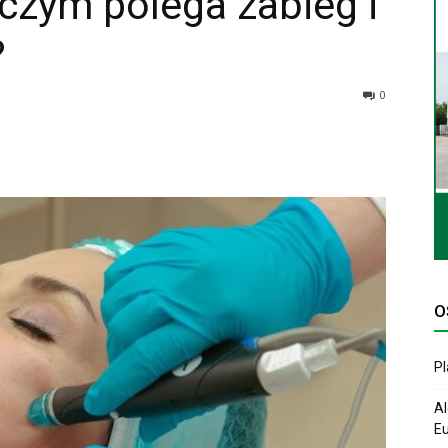
 czym polega zabieg i
?
0
O
P
Al
Eu