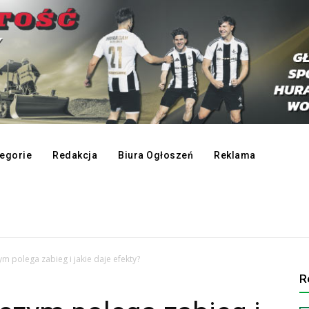
egorie
Redakcja
Biura Ogłoszeń
Reklama
ym polega zabieg i jakie daje efekty?
R