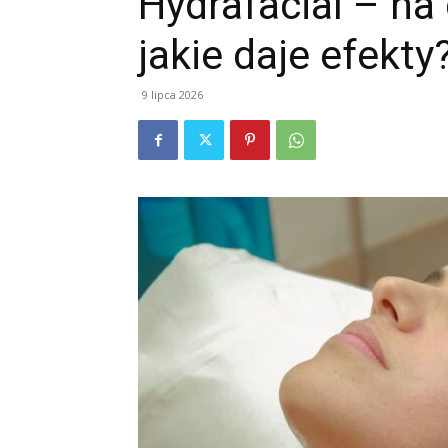
Hydrafacial – na
jakie daje efekty
9 lipca 2026