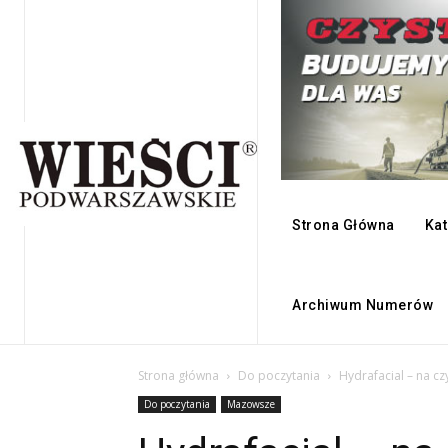
Strona Główna
Kat
Archiwum Numerów
Strona główna
Do poczytania
Hydrafacial – na cz
Do poczytania
Mazowsze