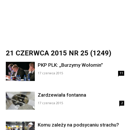
21 CZERWCA 2015 NR 25 (1249)
PKP PLK: „Burzymy Wołomin”
17 czerwca 2015
11
Zardzewiała fontanna
17 czerwca 2015
2
Komu zależy na podsycaniu strachu?