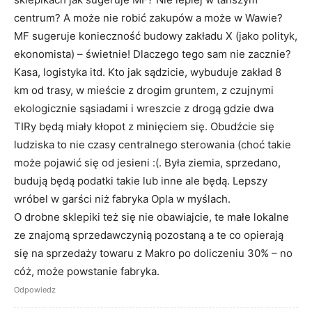
centrum? A może nie robić zakupów a może w Wawie?
MF sugeruje konieczność budowy zakładu X (jako polityk,
ekonomista) – świetnie! Dlaczego tego sam nie zacznie?
Kasa, logistyka itd. Kto jak sądzicie, wybuduje zakład 8
km od trasy, w mieście z drogim gruntem, z czujnymi
ekologicznie sąsiadami i wreszcie z drogą gdzie dwa
TIRy będą miały kłopot z minięciem się. Obudźcie się
ludziska to nie czasy centralnego sterowania (choć takie
może pojawić się od jesieni :(. Była ziemia, sprzedano,
budują będą podatki takie lub inne ale będą. Lepszy
wróbel w garści niż fabryka Opla w myślach.
O drobne sklepiki też się nie obawiajcie, te małe lokalne
ze znajomą sprzedawczynią pozostaną a te co opierają
się na sprzedaży towaru z Makro po doliczeniu 30% – no
cóż, może powstanie fabryka.
Odpowiedz