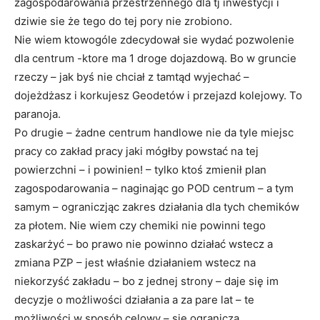
zagospodarowania przestrzennego dla tj inwestycji i
dziwie sie że tego do tej pory nie zrobiono.
Nie wiem ktowogóle zdecydował sie wydać pozwolenie
dla centrum -ktore ma 1 droge dojazdową. Bo w gruncie
rzeczy – jak byś nie chciał z tamtąd wyjechać –
dojeżdżasz i korkujesz Geodetów i przejazd kolejowy. To
paranoja.
Po drugie – żadne centrum handlowe nie da tyle miejsc
pracy co zakład pracy jaki mógłby powstać na tej
powierzchni – i powinien! – tylko ktoś zmienił plan
zagospodarowania – naginając go POD centrum – a tym
samym – ograniczjąc zakres działania dla tych chemików
za płotem. Nie wiem czy chemiki nie powinni tego
zaskarżyć – bo prawo nie powinno działać wstecz a
zmiana PZP – jest właśnie działaniem wstecz na
niekorzyść zakładu – bo z jednej strony – daje się im
decyzje o możliwości działania a za pare lat – te
możliwości w sposób celowy – sie ogranicza.