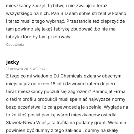
mieszkańcy zaczęli tą bitwę i nie zwalajcie teraz
wszystkiego na nich. Pan B.D sam sobie strzelił w kolano
i teraz musi z tego wybrnąć. Przestańcie też pieprzyć że
tam powinno się jakąś fabrykę zbudować ,bo nie ma
fabryk które by tam przetrwały.
Odpowiedz
jacky
17 czerwca 2015 W 20:47
Z tego co mi wiadomo DJ Chemicals działa w obecnym
miejscu już od około 18 lat i dziwnym trafem dopiero
teraz mieszkańcy poczuli się zagrożeni? Paranoja! Firma
o takim profilu produkcji musi spełniać najwyższe normy
bezpieczeństwa i z całą pewnością je spełnia. Wygląda na
to że ktoś posiał panikę wśród mieszkańców osiedla
Sławek-Nowa Wieś,a ta trafiła na podatny grunt. Wołomin
powinien być dumny z tego zakładu , dumny na skalę