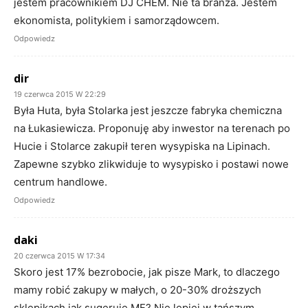
jestem pracownikiem DJ CHEM. Nie ta branża. Jestem
ekonomista, politykiem i samorządowcem.
Odpowiedz
dir
19 czerwca 2015 W 22:29
Była Huta, była Stolarka jest jeszcze fabryka chemiczna
na Łukasiewicza. Proponuję aby inwestor na terenach po
Hucie i Stolarce zakupił teren wysypiska na Lipinach.
Zapewne szybko zlikwiduje to wysypisko i postawi nowe
centrum handlowe.
Odpowiedz
daki
20 czerwca 2015 W 17:34
Skoro jest 17% bezrobocie, jak pisze Mark, to dlaczego
mamy robić zakupy w małych, o 20-30% droższych
sklepikach jak sugeruje MF? Nie lepiej w tańszym