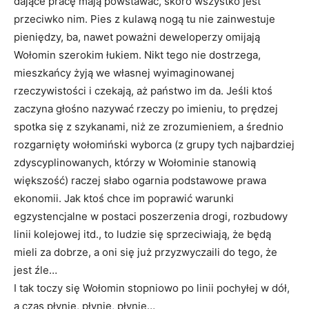
dające pracę mają powstawać, skoro wszystko jest
przeciwko nim. Pies z kulawą nogą tu nie zainwestuje
pieniędzy, ba, nawet poważni deweloperzy omijają
Wołomin szerokim łukiem. Nikt tego nie dostrzega,
mieszkańcy żyją we własnej wyimaginowanej
rzeczywistości i czekają, aż państwo im da. Jeśli ktoś
zaczyna głośno nazywać rzeczy po imieniu, to prędzej
spotka się z szykanami, niż ze zrozumieniem, a średnio
rozgarnięty wołomiński wyborca (z grupy tych najbardziej
zdyscyplinowanych, którzy w Wołominie stanowią
większość) raczej słabo ogarnia podstawowe prawa
ekonomii. Jak ktoś chce im poprawić warunki
egzystencjalne w postaci poszerzenia drogi, rozbudowy
linii kolejowej itd., to ludzie się sprzeciwiają, że będą
mieli za dobrze, a oni się już przyzwyczaili do tego, że
jest źle…
I tak toczy się Wołomin stopniowo po linii pochyłej w dół,
a czas płynie, płynie, płynie…