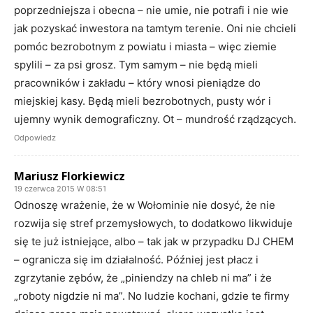
poprzedniejsza i obecna – nie umie, nie potrafi i nie wie
jak pozyskać inwestora na tamtym terenie. Oni nie chcieli
pomóc bezrobotnym z powiatu i miasta – więc ziemie
spylili – za psi grosz. Tym samym – nie będą mieli
pracowników i zakładu – który wnosi pieniądze do
miejskiej kasy. Będą mieli bezrobotnych, pusty wór i
ujemny wynik demograficzny. Ot – mundrość rządzących.
Odpowiedz
Mariusz Florkiewicz
19 czerwca 2015 W 08:51
Odnoszę wrażenie, że w Wołominie nie dosyć, że nie
rozwija się stref przemysłowych, to dodatkowo likwiduje
się te już istniejące, albo – tak jak w przypadku DJ CHEM
– ogranicza się im działalność. Później jest płacz i
zgrzytanie zębów, że „piniendzy na chleb ni ma” i że
„roboty nigdzie ni ma”. No ludzie kochani, gdzie te firmy