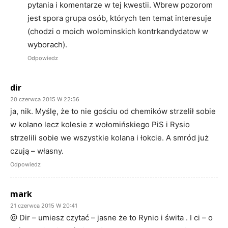
pytania i komentarze w tej kwestii. Wbrew pozorom
jest spora grupa osób, których ten temat interesuje
(chodzi o moich wolominskich kontrkandydatow w
wyborach).
Odpowiedz
dir
20 czerwca 2015 W 22:56
ja, nik. Myślę, że to nie gościu od chemików strzelił sobie
w kolano lecz kolesie z wołomińskiego PiS i Rysio
strzelili sobie we wszystkie kolana i łokcie. A smród już
czują – własny.
Odpowiedz
mark
21 czerwca 2015 W 20:41
@ Dir – umiesz czytać – jasne że to Rynio i świta . I ci – o