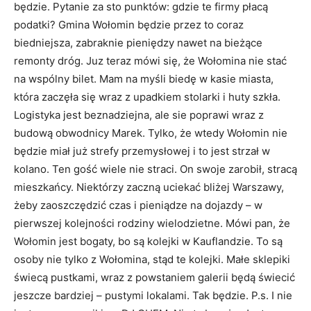
będzie. Pytanie za sto punktów: gdzie te firmy płacą
podatki? Gmina Wołomin będzie przez to coraz
biedniejsza, zabraknie pieniędzy nawet na bieżące
remonty dróg. Juz teraz mówi się, że Wołomina nie stać
na wspólny bilet. Mam na myśli biedę w kasie miasta,
która zaczęła się wraz z upadkiem stolarki i huty szkła.
Logistyka jest beznadziejna, ale sie poprawi wraz z
budową obwodnicy Marek. Tylko, że wtedy Wołomin nie
będzie miał już strefy przemysłowej i to jest strzał w
kolano. Ten gość wiele nie straci. On swoje zarobił, stracą
mieszkańcy. Niektórzy zaczną uciekać bliżej Warszawy,
żeby zaoszczędzić czas i pieniądze na dojazdy – w
pierwszej kolejności rodziny wielodzietne. Mówi pan, że
Wołomin jest bogaty, bo są kolejki w Kauflandzie. To są
osoby nie tylko z Wołomina, stąd te kolejki. Małe sklepiki
świecą pustkami, wraz z powstaniem galerii będą świecić
jeszcze bardziej – pustymi lokalami. Tak będzie. P.s. I nie