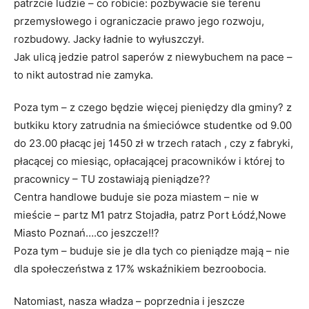
patrzcie ludzie – co robicie: pozbywacie sie terenu
przemysłowego i ograniczacie prawo jego rozwoju,
rozbudowy. Jacky ładnie to wyłuszczył.
Jak ulicą jedzie patrol saperów z niewybuchem na pace –
to nikt autostrad nie zamyka.
Poza tym – z czego będzie więcej pieniędzy dla gminy? z
butkiku ktory zatrudnia na śmieciówce studentke od 9.00
do 23.00 płacąc jej 1450 zł w trzech ratach , czy z fabryki,
płacącej co miesiąc, opłacającej pracowników i której to
pracownicy – TU zostawiają pieniądze??
Centra handlowe buduje sie poza miastem – nie w
mieście – partz M1 patrz Stojadła, patrz Port Łódź,Nowe
Miasto Poznań….co jeszcze!!?
Poza tym – buduje sie je dla tych co pieniądze mają – nie
dla społeczeństwa z 17% wskaźnikiem bezroobocia.
Natomiast, nasza władza – poprzednia i jeszcze