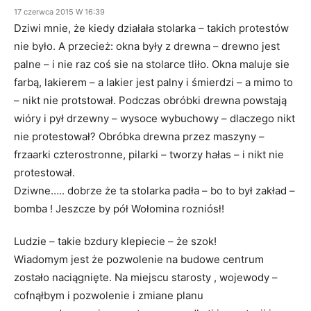
17 czerwca 2015 W 16:39
Dziwi mnie, że kiedy działała stolarka – takich protestów
nie było. A przecież: okna były z drewna – drewno jest
palne – i nie raz coś sie na stolarce tliło. Okna maluje sie
farbą, lakierem – a lakier jest palny i śmierdzi – a mimo to
– nikt nie protstował. Podczas obróbki drewna powstają
wióry i pył drzewny – wysoce wybuchowy – dlaczego nikt
nie protestował? Obróbka drewna przez maszyny –
frzaarki czterostronne, pilarki – tworzy hałas – i nikt nie
protestował.
Dziwne….. dobrze że ta stolarka padła – bo to był zakład –
bomba ! Jeszcze by pół Wołomina rozniósł!
Ludzie – takie bzdury klepiecie – że szok!
Wiadomym jest że pozwolenie na budowe centrum
zostało naciągnięte. Na miejscu starosty , wojewody –
cofnąłbym i pozwolenie i zmiane planu