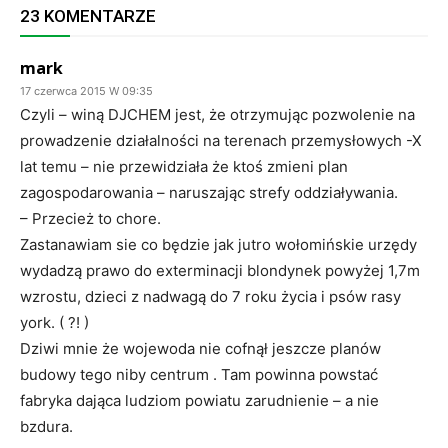
23 KOMENTARZE
mark
17 czerwca 2015 W 09:35
Czyli – winą DJCHEM jest, że otrzymując pozwolenie na
prowadzenie działalności na terenach przemysłowych -X
lat temu – nie przewidziała że ktoś zmieni plan
zagospodarowania – naruszając strefy oddziaływania.
– Przecież to chore.
Zastanawiam sie co będzie jak jutro wołomińskie urzędy
wydadzą prawo do exterminacji blondynek powyżej 1,7m
wzrostu, dzieci z nadwagą do 7 roku życia i psów rasy
york. ( ?! )
Dziwi mnie że wojewoda nie cofnął jeszcze planów
budowy tego niby centrum . Tam powinna powstać
fabryka dająca ludziom powiatu zarudnienie – a nie
bzdura.