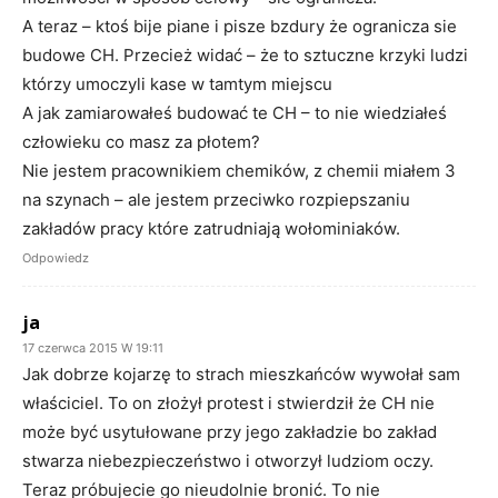
A teraz – ktoś bije piane i pisze bzdury że ogranicza sie
budowe CH. Przecież widać – że to sztuczne krzyki ludzi
którzy umoczyli kase w tamtym miejscu
A jak zamiarowałeś budować te CH – to nie wiedziałeś
człowieku co masz za płotem?
Nie jestem pracownikiem chemików, z chemii miałem 3
na szynach – ale jestem przeciwko rozpiepszaniu
zakładów pracy które zatrudniają wołominiaków.
Odpowiedz
ja
17 czerwca 2015 W 19:11
Jak dobrze kojarzę to strach mieszkańców wywołał sam
właściciel. To on złożył protest i stwierdził że CH nie
może być usytułowane przy jego zakładzie bo zakład
stwarza niebezpieczeństwo i otworzył ludziom oczy.
Teraz próbujecie go nieudolnie bronić. To nie