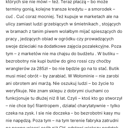
których sie nie mówi – też. Teraz płaczą – bo może
terminy gonią, kolejne transze kredytu – a smorodek –
cuć . Cuć coraz mocniej. Też kupuje w marketach ale na
ulicy zamiast ludzi grzebiących w śmietnikach , stojących
w bramach z tanim piwem wolałbym mijać spieszących do
pracy , jedzących obiad w ogródku czy prowadzących
swoje dzieciaki na dodatkowe zajęcia pozalekcyjne. Poza
tym – z marketów nie ma chajsu do budżetu . W butiku –
bezrobotny nie kupi butów do gino rossi czy choćby
wranglerów za 285zł – bo nie będzie go na to stać. Butik
musi mieć obrót – by zarabiać. W Wołominie – nie zarobi
ani obrotem ani marżą. Nie oszukuj ludzi – bo życie to
weryfikuje. Nie znam sklepu z dobrymi ciuchami co
funkcjonuje tu dłużej niż 8 lat. Czyli – ktoś kto go stworzył
– nie chce być filantropem , działać charytatywnie – tylko
czeka na zysk. I sie nie doczeka – bo bezrobotni kasy mu
nie napędzą. Poza tym – na tym terenie fabryka zatrudni
na pewno więcej osób niż CH. odstawi większy podatek