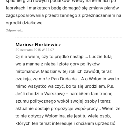
spadnie grad nowych podatków. Wtedy na terenach po
fabrykach i marketach będą domagać się zmiany planów
zagospodarowania przestrzennego z przeznaczeniem na
ogródki działkowe.
Odpowiedz
Mariusz Florkiewicz
20 czerwca 2015 W 22:07
Oj nie wiem, czy to prędko nastąpi… Ludzie tutaj
wola manne z nieba i złote góry polityków-
mitomanow. Madziar w tej roli ich zawiódł, teraz
czekają, że może Pan Duda da… A o Wołomin warto
mimo wszystko walczyć, bo tu się urodzilem. P.s.
Jeśli chodzi o Warszawę – narobiłem tam trochę
szumu politycznego wokół swojej osoby i teraz
aktualnie dostaje propozycje współpracy… Wiem, że
to nie dotyczy Wołomina, ale jest tu wiele osób,
których ten temat interesuje i chciałem uprzedzić