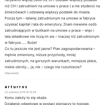
niż CH i zatrudnieni na umowe o prace ( a nie studenci na
śmieciówach ) odstawią większy podatek do miasta.
Pooza tym – łatwiej zatrudnionym na umowe w fabryce
uzyskać kapitał i lata do emerytury. Znam niewiele osób
zatrudniających w butikach na umowe o prace – więc i
lata składkowe nie liczą im sie – inaczej niż zatrudnionym
w fabryce…… Boże!
Co tu jeszcze nie jest jasne? Plan zagospodarowania –
mętnie zmieniony, niższe przychody, mniej
zatrudnionych, na gorszych warunkach, mniejsze płace,
niskie obroty…. ja, nik – czego nie rozumiecie?
Odpowiedz
a r t u r r o s
22 czerwca 2015 W 15:59
Komu zależy to się okaże.
Działanie odwetowe w postaci pieniaczy to typowe.