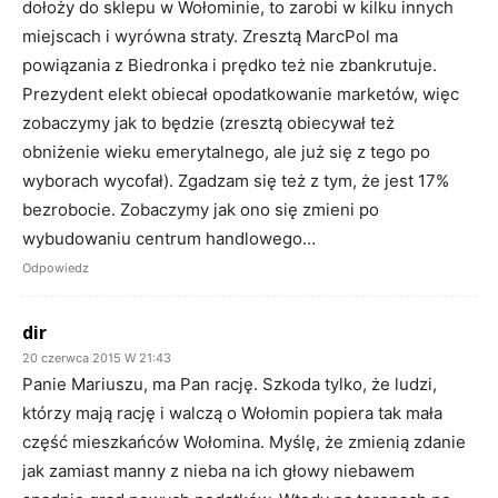
dołoży do sklepu w Wołominie, to zarobi w kilku innych
miejscach i wyrówna straty. Zresztą MarcPol ma
powiązania z Biedronka i prędko też nie zbankrutuje.
Prezydent elekt obiecał opodatkowanie marketów, więc
zobaczymy jak to będzie (zresztą obiecywał też
obniżenie wieku emerytalnego, ale już się z tego po
wyborach wycofał). Zgadzam się też z tym, że jest 17%
bezrobocie. Zobaczymy jak ono się zmieni po
wybudowaniu centrum handlowego…
Odpowiedz
dir
20 czerwca 2015 W 21:43
Panie Mariuszu, ma Pan rację. Szkoda tylko, że ludzi,
którzy mają rację i walczą o Wołomin popiera tak mała
część mieszkańców Wołomina. Myślę, że zmienią zdanie
jak zamiast manny z nieba na ich głowy niebawem