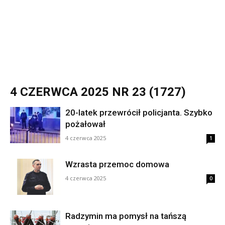
4 CZERWCA 2025 NR 23 (1727)
20-latek przewrócił policjanta. Szybko
pożałował
4 czerwca 2025
1
Wzrasta przemoc domowa
4 czerwca 2025
0
Radzymin ma pomysł na tańszą