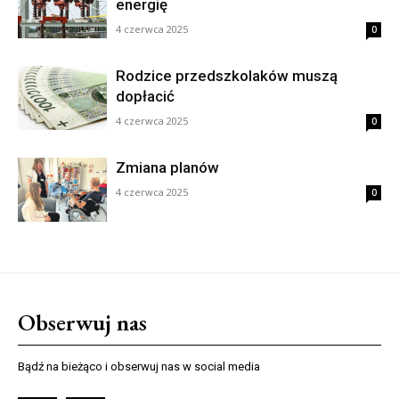
energię
4 czerwca 2025
0
Rodzice przedszkolaków muszą
dopłacić
4 czerwca 2025
0
Zmiana planów
4 czerwca 2025
0
Obserwuj nas
Bądź na bieżąco i obserwuj nas w social media