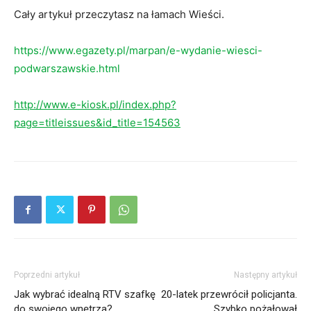
Cały artykuł przeczytasz na łamach Wieści.
https://www.egazety.pl/marpan/e-wydanie-wiesci-
podwarszawskie.html
http://www.e-kiosk.pl/index.php?
page=titleissues&id_title=154563
Poprzedni artykuł
Następny artykuł
Jak wybrać idealną RTV szafkę
20-latek przewrócił policjanta.
do swojego wnętrza?
Szybko pożałował