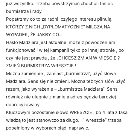
już wszystko. Trzeba powstrzymać chocholi taniec
burmistrza i rady.
Popatrzmy co to za radni, czyjego interesu pilnują.
KTÓRZY Z NICH „DYPLOMATYCZNIE” MILCZĄ NA
WYPADEK, ŻE JAKBY CO…
Hasło Madziara jest aktualne, może z powodzeniem
funkcjonować i w tej kampanii tylko po innej stronie , bo
czy nie jest prawdą , że „CHCESZ ZMIAN W MIEŚCIE ?
ZMIEŃ BURMISTRZA WRESZCIE !
Można zamiennie , zamiast „burmistrza”, użyć słowa
Madziara. Sens się nie zmieni. Można też tych słów użyć
razem, jako wyrażenie – „burmistrza Madziara”. Sens
również nie ulegnie zmianie a adres będzie bardziej
doprecyzowany.
Kluczowym pozostanie słowo WRESZCIE , bo 4 lata z taka
władzą to jest stanowczo za długo. I ” wreszcie” trzeba,
popełniony w wyborach błąd, naprawić.