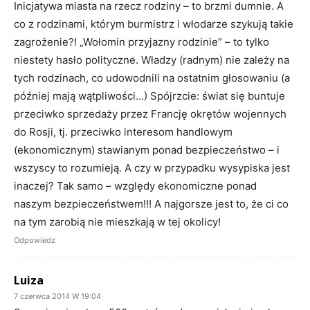
Inicjatywa miasta na rzecz rodziny – to brzmi dumnie. A
co z rodzinami, którym burmistrz i włodarze szykują takie
zagrożenie?! „Wołomin przyjazny rodzinie” – to tylko
niestety hasło polityczne. Władzy (radnym) nie zależy na
tych rodzinach, co udowodnili na ostatnim głosowaniu (a
później mają wątpliwości…) Spójrzcie: świat się buntuje
przeciwko sprzedaży przez Francję okrętów wojennych
do Rosji, tj. przeciwko interesom handlowym
(ekonomicznym) stawianym ponad bezpieczeństwo – i
wszyscy to rozumieją. A czy w przypadku wysypiska jest
inaczej? Tak samo – względy ekonomiczne ponad
naszym bezpieczeństwem!!! A najgorsze jest to, że ci co
na tym zarobią nie mieszkają w tej okolicy!
Odpowiedz
Luiza
7 czerwca 2014 W 19:04