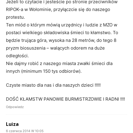
Jeżeli to czytacie i jesteście po stronie przeciwników
RIPOK-a w Wołominie, przyłączcie się do naszego
protestu.
Ten miód o którym mówią urzędnicy i ludzie z MZO w
postaci wielkiego składowiska śmieci to kłamstwo. To
będzie trująca góra, wysoka na 28 metrów, do tego 8
pryzm biosuszenia – walących odorem na duże
odległości.
Nie dajmy robić z naszego miasta zwałki śmieci dla
innych (minimum 150 tys odbiorów).
Czyste miasto dla nas i dla naszych dzieci !!!!!
DOŚĆ KŁAMSTW PANOWIE BURMISTRZOWIE I RADNI !!!!
Odpowiedz
Luiza
6 czerwca 2014 W 10:05