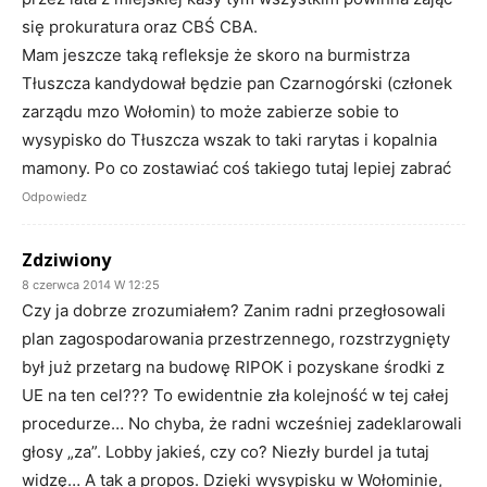
się prokuratura oraz CBŚ CBA.
Mam jeszcze taką refleksje że skoro na burmistrza
Tłuszcza kandydował będzie pan Czarnogórski (członek
zarządu mzo Wołomin) to może zabierze sobie to
wysypisko do Tłuszcza wszak to taki rarytas i kopalnia
mamony. Po co zostawiać coś takiego tutaj lepiej zabrać
Odpowiedz
Zdziwiony
8 czerwca 2014 W 12:25
Czy ja dobrze zrozumiałem? Zanim radni przegłosowali
plan zagospodarowania przestrzennego, rozstrzygnięty
był już przetarg na budowę RIPOK i pozyskane środki z
UE na ten cel??? To ewidentnie zła kolejność w tej całej
procedurze… No chyba, że radni wcześniej zadeklarowali
głosy „za”. Lobby jakieś, czy co? Niezły burdel ja tutaj
widzę… A tak a propos. Dzięki wysypisku w Wołominie,