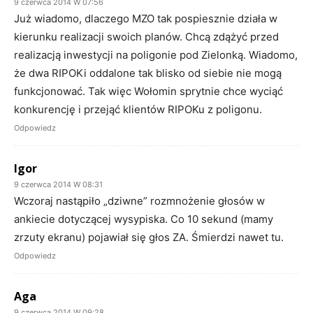
9 czerwca 2014 W 07:56
Już wiadomo, dlaczego MZO tak pospiesznie działa w
kierunku realizacji swoich planów. Chcą zdążyć przed
realizacją inwestycji na poligonie pod Zielonką. Wiadomo,
że dwa RIPOKi oddalone tak blisko od siebie nie mogą
funkcjonować. Tak więc Wołomin sprytnie chce wyciąć
konkurencję i przejąć klientów RIPOKu z poligonu.
Odpowiedz
Igor
9 czerwca 2014 W 08:31
Wczoraj nastąpiło „dziwne” rozmnożenie głosów w
ankiecie dotyczącej wysypiska. Co 10 sekund (mamy
zrzuty ekranu) pojawiał się głos ZA. Śmierdzi nawet tu.
Odpowiedz
Aga
9 czerwca 2014 W 09:28