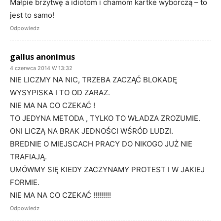
Małpie brzytwę a idiotom i chamom kartke wyborczą – to
jest to samo!
Odpowiedz
gallus anonimus
4 czerwca 2014 W 13:32
NIE LICZMY NA NIC, TRZEBA ZACZĄĆ BLOKADĘ
WYSYPISKA I TO OD ZARAZ.
NIE MA NA CO CZEKAĆ !
TO JEDYNA METODA , TYLKO TO WŁADZA ZROZUMIE.
ONI LICZĄ NA BRAK JEDNOŚCI WŚRÓD LUDZI.
BREDNIE O MIEJSCACH PRACY DO NIKOGO JUŻ NIE
TRAFIAJĄ.
UMÓWMY SIĘ KIEDY ZACZYNAMY PROTEST I W JAKIEJ
FORMIE.
NIE MA NA CO CZEKAĆ !!!!!!!!!
Odpowiedz