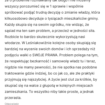
że o problemie rozmawiamy tak długo i nie możemy
wszyscy porozumieć się w 1 sprawie i wspólnie
spróbować podjąć trudną decyzję o zmianie władzy, która
kilkuosobowo decyduje o tysiącach mieszkańców gminy.
Każdy skupia się na swoim ogródku, nie widząc, że
sąsiad ma ten sam problem, a przecież w jedności siła.
Rozbicie to bardzo skutecznie wykorzystują nasi
włodarze. W Leśniakowiźnie kolejne osoby skupiają się
bardziej na wycenie swoich domów i ich sprzedaży niż
podjęciu walki o SWOJE PRAWA. Problem polega na tym,
że respektując bezkarność i samowolę władz tu i teraz,
nigdzie nie mamy pewności, że nie spotka nas podobne
traktowanie gdzie indziej, bo co jak co, ale złe praktyki
przyjmują się najszybciej. A życie jest ciut za krótkie, by
skupiać się na walce z głupotą w kolejnych miejscach
zamieszkania. To wszystko niby takie proste, a jednak
przerasta.
Odpowiedz