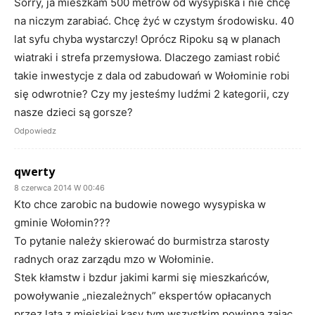
Sorry, ja mieszkam 500 metrów od wysypiska i nie chcę
na niczym zarabiać. Chcę żyć w czystym środowisku. 40
lat syfu chyba wystarczy! Oprócz Ripoku są w planach
wiatraki i strefa przemysłowa. Dlaczego zamiast robić
takie inwestycje z dala od zabudowań w Wołominie robi
się odwrotnie? Czy my jesteśmy ludźmi 2 kategorii, czy
nasze dzieci są gorsze?
Odpowiedz
qwerty
8 czerwca 2014 W 00:46
Kto chce zarobic na budowie nowego wysypiska w
gminie Wołomin???
To pytanie należy skierować do burmistrza starosty
radnych oraz zarządu mzo w Wołominie.
Stek kłamstw i bzdur jakimi karmi się mieszkańców,
powoływanie „niezależnych” ekspertów opłacanych
przez lata z miejskiej kasy tym wszystkim powinna zając