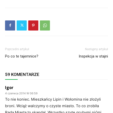
Poprzedni artykuł
Następny artykuł
Po co te tajemnice?
Inspekcja w stajni
59 KOMENTARZE
Igor
4 czerwca 2014 W 06:59
To nie koniec. Mieszkańcy Lipin i Wołomina nie złożyli
broni. Wciąż walczymy o czyste miasto. To co zrobiła
Rada Miasta to skandal. Wszystko szyte grubymi nićmi.