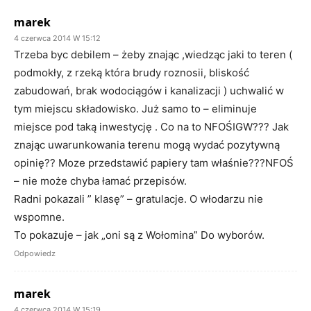
marek
4 czerwca 2014 W 15:12
Trzeba byc debilem – żeby znając ,wiedząc jaki to teren (
podmokły, z rzeką która brudy roznosii, bliskość
zabudowań, brak wodociągów i kanalizacji ) uchwalić w
tym miejscu składowisko. Już samo to – eliminuje
miejsce pod taką inwestycję . Co na to NFOŚIGW??? Jak
znając uwarunkowania terenu mogą wydać pozytywną
opinię?? Moze przedstawić papiery tam właśnie???NFOŚ
– nie może chyba łamać przepisów.
Radni pokazali ” klasę” – gratulacje. O włodarzu nie
wspomne.
To pokazuje – jak „oni są z Wołomina” Do wyborów.
Odpowiedz
marek
4 czerwca 2014 W 15:19