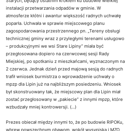
Starych, będący ostatnim krokiem ku budowie wielkiej
instalacji przetwarzania odpadów w gminie. W
atmosferze kłótni i awantur większość radnych uchwałę
poparła. Uchwała w sprawie miejscowego planu
zagospodarowania przestrzennego pn. „Tereny obsługi
technicznej gminy wraz z przyległymi terenami usługowo
– produkcyjnymi we wsi Stare Lipiny” miała być
przegłosowana dopiero na czerwcowej sesji Rady
Miejskiej, po spotkaniu z mieszkańcami, wyznaczonym na
2 czerwca. Jednak dzień przed majową sesją do radnych
trafił wniosek burmistrza o wprowadzenie uchwały o
mpzp dla Lipin już na najbliższym posiedzeniu. Wniosek
był skonstruowany tak, że miejscowy plan dla Lipin miał
zostać przegłosowany w „pakiecie” z innymi mpzp, które
wzbudzały mniej kontrowersji. (…)
Prezes obiecał między innymi to, że po budowie RIPOKu,
wbrew powszechnym obawom, wokół wysypiska i MZO