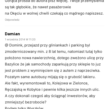
Gorąca prośba do autora pisz więcej. Twoje przemyślenia
są tak głębokie, że nawet pasażerowie
na Okęciu w wolnej chwili czekają co mądrego napiszesz.
Odpowiedz
Damian
1 września 2014 W 11:20
@ Domink, przejazd przy gliniankach i parking byl
zmoderniozowany min. z 8 lat temu, natomiast tutaj tylko
położono nowa nawierzchnię, dotego zweżono ulicę przy
Bazylice że jak samochody zaparkują przy sklepie to juz
jest problem z wyminięciem się z autem z naprzeciwka.
Pozatym same autobusy mijają się o grubość lakieru.
Ale fakt, wyremontowali to, Kolejowa w Zielonce,
Ręczajską w Kobyłce i pewnie kilka jeszcze innych ulic.
A czy dokonali czegoś aby ściągnąć inwestorów, aby
zmniejszyć bezrobocie?
Podam tylko Wyszków.