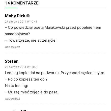
14 KOMENTARZE
Moby Dick ®
27 sierpnia 2014 W 10:41
– Co powiedział poeta Majakowski przed popełnieniem
samobójstwa?
– Towarzysze, nie strzelajcie!
Odpowiedz
Stefan
27 sierpnia 2014 W 16:58
Leming kopie dół na podwórku. Przychodzi sąsiad i pyta:
– Po co kopiesz ten dół?
Na to leming:
– Muszę mieć zdjęcie do pasa.
Odpowiedz