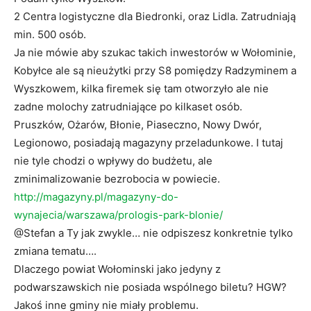
2 Centra logistyczne dla Biedronki, oraz Lidla. Zatrudniają
min. 500 osób.
Ja nie mówie aby szukac takich inwestorów w Wołominie,
Kobyłce ale są nieużytki przy S8 pomiędzy Radzyminem a
Wyszkowem, kilka firemek się tam otworzyło ale nie
zadne molochy zatrudniające po kilkaset osób.
Pruszków, Ożarów, Błonie, Piaseczno, Nowy Dwór,
Legionowo, posiadają magazyny przeladunkowe. I tutaj
nie tyle chodzi o wpływy do budżetu, ale
zminimalizowanie bezrobocia w powiecie.
http://magazyny.pl/magazyny-do-
wynajecia/warszawa/prologis-park-blonie/
@Stefan a Ty jak zwykle… nie odpiszesz konkretnie tylko
zmiana tematu….
Dlaczego powiat Wołominski jako jedyny z
podwarszawskich nie posiada wspólnego biletu? HGW?
Jakoś inne gminy nie miały problemu.