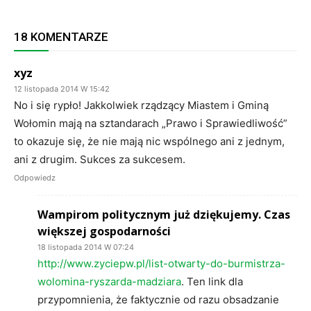
18 KOMENTARZE
xyz
12 listopada 2014 W 15:42
No i się rypło! Jakkolwiek rządzący Miastem i Gminą
Wołomin mają na sztandarach „Prawo i Sprawiedliwość”
to okazuje się, że nie mają nic wspólnego ani z jednym,
ani z drugim. Sukces za sukcesem.
Odpowiedz
Wampirom politycznym już dziękujemy. Czas
większej gospodarności
18 listopada 2014 W 07:24
http://www.zyciepw.pl/list-otwarty-do-burmistrza-
wolomina-ryszarda-madziara
. Ten link dla
przypomnienia, że faktycznie od razu obsadzanie