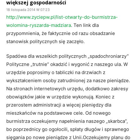
większej gospodarności
18 listopada 2014 W 07:23
http://www.zyciepw.pl/list-otwarty-do-burmistrza-
wolomina-ryszarda-madziara
. Ten link dla
przypomnienia, że faktycznie od razu obsadzanie
stanowisk politycznych się zaczęło.
Spadówa dla wszelkich politycznych „spadochroniarzy”
Polityczne „trutnie” okadzić i wygonić z naszego ula. W
urzędzie poprosimy o tabliczki na drzwiach z
wykształceniem osoby zatrudnionej za nasze pieniądze.
Na stronach internetowych urzędu, dodatkowo zakresy
obowiązków jakie w urzędzie wykonują. Koniec z
przerostem administracji a więcej pieniędzy dla
mieszkańców na podstawowe cele. Od nowego
burmistrza oczekujemy napełnienia naszego „skarbca”,
bo poprzednicy go ogołocili, spłaty długów i sprawnego
sięgania po nowe pieniądze z Unii.Oczekujemy planu do