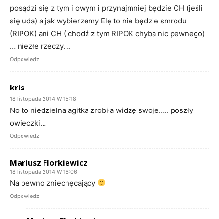
posądzi się z tym i owym i przynajmniej będzie CH (jeśli
się uda) a jak wybierzemy Elę to nie będzie smrodu
(RIPOK) ani CH ( chodź z tym RIPOK chyba nic pewnego)
… niezłe rzeczy….
Odpowiedz
kris
18 listopada 2014 W 15:18
No to niedzielna agitka zrobiła widzę swoje….. poszły
owieczki…
Odpowiedz
Mariusz Florkiewicz
18 listopada 2014 W 16:06
Na pewno zniechęcający
Odpowiedz