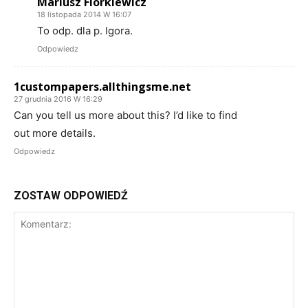
Mariusz Florkiewicz
18 listopada 2014 W 16:07
To odp. dla p. Igora.
Odpowiedz
1custompapers.allthingsme.net
27 grudnia 2016 W 16:29
Can you tell us more about this? I’d like to find
out more details.
Odpowiedz
ZOSTAW ODPOWIEDŹ