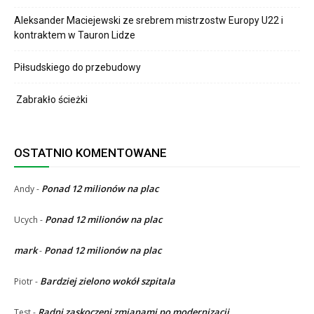
Aleksander Maciejewski ze srebrem mistrzostw Europy U22 i
kontraktem w Tauron Lidze
Piłsudskiego do przebudowy
Zabrakło ścieżki
OSTATNIO KOMENTOWANE
Ponad 12 milionów na plac
Andy
-
Ponad 12 milionów na plac
Ucych
-
mark
Ponad 12 milionów na plac
-
Bardziej zielono wokół szpitala
Piotr
-
Radni zaskoczeni zmianami po modernizacji
Test
-