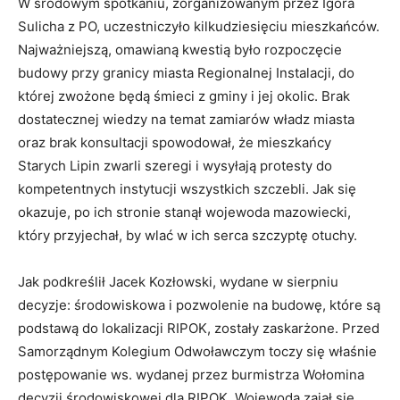
W środowym spotkaniu, zorganizowanym przez Igora
Sulicha z PO, uczestniczyło kilkudziesięciu mieszkańców.
Najważniejszą, omawianą kwestią było rozpoczęcie
budowy przy granicy miasta Regionalnej Instalacji, do
której zwożone będą śmieci z gminy i jej okolic. Brak
dostatecznej wiedzy na temat zamiarów władz miasta
oraz brak konsultacji spowodował, że mieszkańcy
Starych Lipin zwarli szeregi i wysyłają protesty do
kompetentnych instytucji wszystkich szczebli. Jak się
okazuje, po ich stronie stanął wojewoda mazowiecki,
który przyjechał, by wlać w ich serca szczyptę otuchy.
Jak podkreślił Jacek Kozłowski, wydane w sierpniu
decyzje: środowiskowa i pozwolenie na budowę, które są
podstawą do lokalizacji RIPOK, zostały zaskarżone. Przed
Samorządnym Kolegium Odwoławczym toczy się właśnie
postępowanie ws. wydanej przez burmistrza Wołomina
decyzji środowiskowej dla RIPOK. Wojewoda zajął się