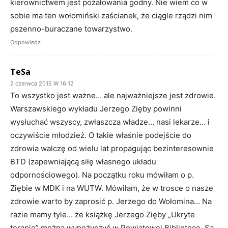
kierownictwem jest pożałowania godny. Nie wiem co w
sobie ma ten wołomiński zaścianek, że ciągle rządzi nim
pszenno-buraczane towarzystwo.
Odpowiedz
TeSa
2 czerwca 2015 W 16:12
To wszystko jest ważne… ale najważniejsze jest zdrowie.
Warszawskiego wykładu Jerzego Zięby powinni
wysłuchać wszyscy, zwłaszcza władze… nasi lekarze… i
oczywiście młodzież. O takie właśnie podejście do
zdrowia walczę od wielu lat propagując bezinteresownie
BTD (zapewniającą siłę własnego układu
odpornościowego). Na początku roku mówiłam o p.
Ziębie w MDK i na WUTW. Mówiłam, że w trosce o nasze
zdrowie warto by zaprosić p. Jerzego do Wołomina… Na
razie mamy tyle… że książkę Jerzego Zięby „Ukryte
terapie” można wypożyczyć w Powiatowej Bibliotece. Są