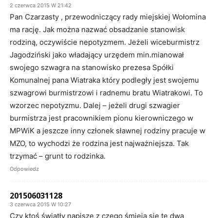
2 czerwca 2015 W 21:42
Pan Czarzasty , przewodniczący rady miejskiej Wołomina
ma rację. Jak można nazwać obsadzanie stanowisk
rodziną, oczywiście nepotyzmem. Jeżeli wiceburmistrz
Jagodziński jako władający urzędem min.mianował
swojego szwagra na stanowisko prezesa Spółki
Komunalnej pana Wiatraka który podległy jest swojemu
szwagrowi burmistrzowi i radnemu bratu Wiatrakowi. To
wzorzec nepotyzmu. Dalej – jeżeli drugi szwagier
burmistrza jest pracownikiem pionu kierowniczego w
MPWiK a jeszcze inny członek sławnej rodziny pracuje w
MZO, to wychodzi że rodzina jest najważniejsza. Tak
trzymać – grunt to rodzinka.
Odpowiedz
201506031128
3 czerwca 2015 W 10:27
Czy ktoś światły napisze z czego śmieją się te dwa