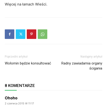
Więcej na łamach Wieści.
Poprzedni artykuł
Następny artykuł
Wołomin będzie konsultować
Radny zawiadamia organy
ścigania
8 KOMENTARZE
Ohoho
2 czerwca 2015 W 11:17