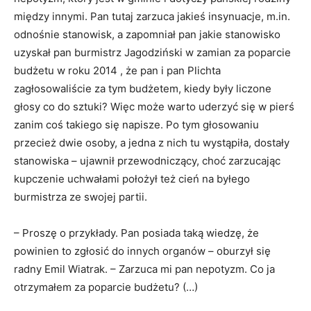
między innymi. Pan tutaj zarzuca jakieś insynuacje, m.in.
odnośnie stanowisk, a zapomniał pan jakie stanowisko
uzyskał pan burmistrz Jagodziński w zamian za poparcie
budżetu w roku 2014 , że pan i pan Plichta
zagłosowaliście za tym budżetem, kiedy były liczone
głosy co do sztuki? Więc może warto uderzyć się w pierś
zanim coś takiego się napisze. Po tym głosowaniu
przecież dwie osoby, a jedna z nich tu wystąpiła, dostały
stanowiska – ujawnił przewodniczący, choć zarzucając
kupczenie uchwałami położył też cień na byłego
burmistrza ze swojej partii.
– Proszę o przykłady. Pan posiada taką wiedzę, że
powinien to zgłosić do innych organów – oburzył się
radny Emil Wiatrak. – Zarzuca mi pan nepotyzm. Co ja
otrzymałem za poparcie budżetu? (…)