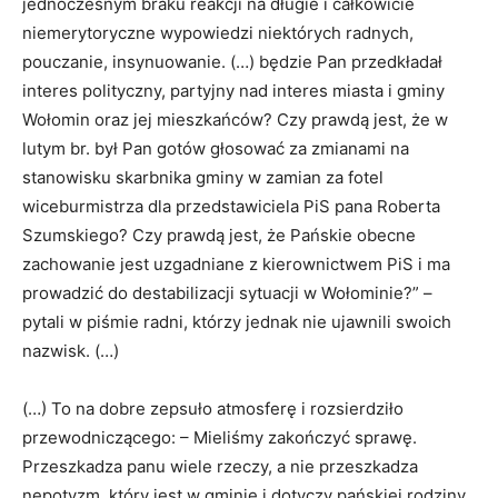
jednoczesnym braku reakcji na długie i całkowicie
niemerytoryczne wypowiedzi niektórych radnych,
pouczanie, insynuowanie. (…) będzie Pan przedkładał
interes polityczny, partyjny nad interes miasta i gminy
Wołomin oraz jej mieszkańców? Czy prawdą jest, że w
lutym br. był Pan gotów głosować za zmianami na
stanowisku skarbnika gminy w zamian za fotel
wiceburmistrza dla przedstawiciela PiS pana Roberta
Szumskiego? Czy prawdą jest, że Pańskie obecne
zachowanie jest uzgadniane z kierownictwem PiS i ma
prowadzić do destabilizacji sytuacji w Wołominie?” –
pytali w piśmie radni, którzy jednak nie ujawnili swoich
nazwisk. (…)
(…) To na dobre zepsuło atmosferę i rozsierdziło
przewodniczącego: – Mieliśmy zakończyć sprawę.
Przeszkadza panu wiele rzeczy, a nie przeszkadza
nepotyzm, który jest w gminie i dotyczy pańskiej rodziny