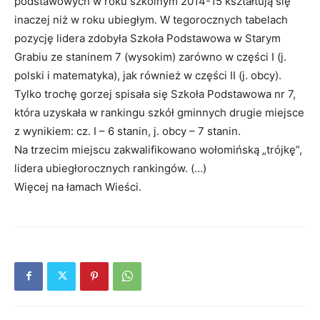
podstawowych w roku szkolnym 2014-15 kształtują się
inaczej niż w roku ubiegłym. W tegorocznych tabelach
pozycję lidera zdobyła Szkoła Podstawowa w Starym
Grabiu ze staninem 7 (wysokim) zarówno w części I (j.
polski i matematyka), jak również w części II (j. obcy).
Tylko trochę gorzej spisała się Szkoła Podstawowa nr 7,
która uzyskała w rankingu szkół gminnych drugie miejsce
z wynikiem: cz. I – 6 stanin, j. obcy – 7 stanin.
Na trzecim miejscu zakwalifikowano wołomińską „trójkę”,
lidera ubiegłorocznych rankingów. (…)
Więcej na łamach Wieści.