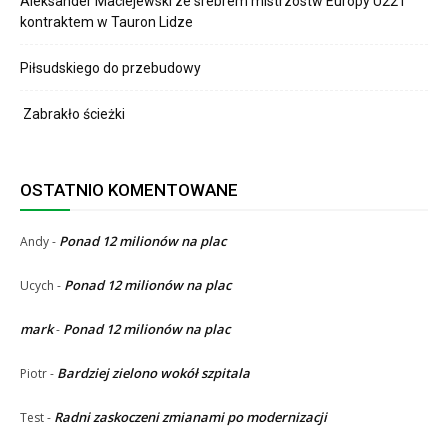
Aleksander Maciejewski ze srebrem mistrzostw Europy U22 i
kontraktem w Tauron Lidze
Piłsudskiego do przebudowy
Zabrakło ścieżki
OSTATNIO KOMENTOWANE
Ponad 12 milionów na plac
Andy
-
Ponad 12 milionów na plac
Ucych
-
mark
Ponad 12 milionów na plac
-
Bardziej zielono wokół szpitala
Piotr
-
Radni zaskoczeni zmianami po modernizacji
Test
-