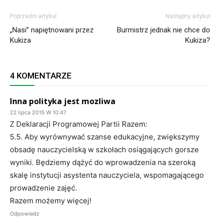
Poprzedni artykuł
Następny artykuł
„Nasi” napiętnowani przez
Burmistrz jednak nie chce do
Kukiza
Kukiza?
4 KOMENTARZE
Inna polityka jest mozliwa
22 lipca 2015 W 10:47
Z Deklaracji Programowej Partii Razem:
5.5. Aby wyrównywać szanse edukacyjne, zwiększymy
obsadę nauczycielską w szkołach osiągających gorsze
wyniki. Będziemy dążyć do wprowadzenia na szeroką
skalę instytucji asystenta nauczyciela, wspomagającego
prowadzenie zajęć.
Razem możemy więcej!
Odpowiedz