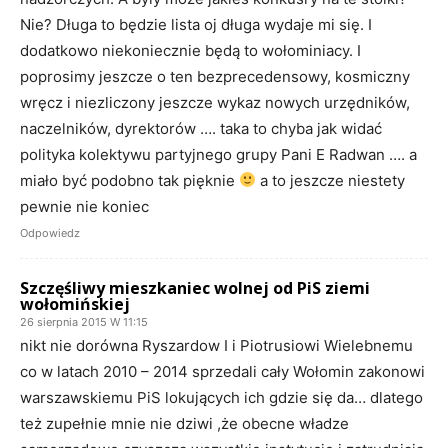
Nie? Długa to będzie lista oj długa wydaje mi się. I
dodatkowo niekoniecznie będą to wołominiacy. I
poprosimy jeszcze o ten bezprecedensowy, kosmiczny
wręcz i niezliczony jeszcze wykaz nowych urzędników,
naczelników, dyrektorów …. taka to chyba jak widać
polityka kolektywu partyjnego grupy Pani E Radwan …. a
miało być podobno tak pięknie
a to jeszcze niestety
pewnie nie koniec
Odpowiedz
Szczęśliwy mieszkaniec wolnej od PiS ziemi
wołomińskiej
26 sierpnia 2015 W 11:15
nikt nie dorówna Ryszardow I i Piotrusiowi Wielebnemu
co w latach 2010 – 2014 sprzedali cały Wołomin zakonowi
warszawskiemu PiS lokujących ich gdzie się da… dlatego
też zupełnie mnie nie dziwi ,że obecne władze