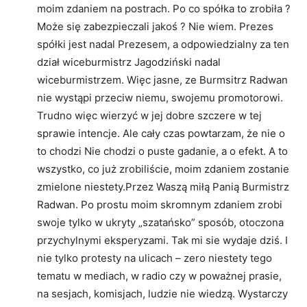
moim zdaniem na postrach. Po co spółka to zrobiła ?
Może się zabezpieczali jakoś ? Nie wiem. Prezes
spółki jest nadal Prezesem, a odpowiedzialny za ten
dział wiceburmistrz Jagodziński nadal
wiceburmistrzem. Więc jasne, ze Burmsitrz Radwan
nie wystąpi przeciw niemu, swojemu promotorowi.
Trudno więc wierzyć w jej dobre szczere w tej
sprawie intencje. Ale cały czas powtarzam, że nie o
to chodzi Nie chodzi o puste gadanie, a o efekt. A to
wszystko, co już zrobiliście, moim zdaniem zostanie
zmielone niestety.Przez Waszą miłą Panią Burmistrz
Radwan. Po prostu moim skromnym zdaniem zrobi
swoje tylko w ukryty „szatańsko” sposób, otoczona
przychylnymi eksperyzami. Tak mi sie wydaje dziś. I
nie tylko protesty na ulicach – zero niestety tego
tematu w mediach, w radio czy w poważnej prasie,
na sesjach, komisjach, ludzie nie wiedzą. Wystarczy