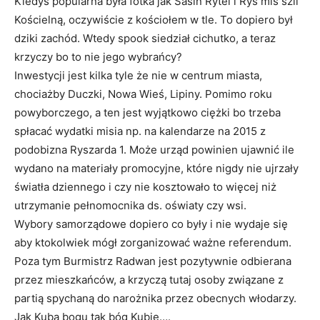
Kiedyś popularna była fotka jak Sasin Rytel i Ryś miś szli
Kościelną, oczywiście z kościołem w tle. To dopiero był
dziki zachód. Wtedy spook siedział cichutko, a teraz
krzyczy bo to nie jego wybrańcy?
Inwestycji jest kilka tyle że nie w centrum miasta,
chociażby Duczki, Nowa Wieś, Lipiny. Pomimo roku
powyborczego, a ten jest wyjątkowo ciężki bo trzeba
spłacać wydatki misia np. na kalendarze na 2015 z
podobizna Ryszarda 1. Może urząd powinien ujawnić ile
wydano na materiały promocyjne, które nigdy nie ujrzały
światła dziennego i czy nie kosztowało to więcej niż
utrzymanie pełnomocnika ds. oświaty czy wsi.
Wybory samorządowe dopiero co były i nie wydaje się
aby ktokolwiek mógł zorganizować ważne referendum.
Poza tym Burmistrz Radwan jest pozytywnie odbierana
przez mieszkańców, a krzyczą tutaj osoby związane z
partią spychaną do narożnika przez obecnych włodarzy.
Jak Kuba bogu tak bóg Kubie….