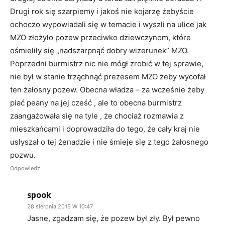
Drugi rok się szarpiemy i jakoś nie kojarzę żebyście
ochoczo wypowiadali się w temacie i wyszli na ulice jak
MZO złożyło pozew przeciwko dziewczynom, które
ośmieliły się „nadszarpnąć dobry wizerunek” MZO.
Poprzedni burmistrz nic nie mógł zrobić w tej sprawie,
nie był w stanie trząchnąć prezesem MZO żeby wycofał
ten żałosny pozew. Obecna władza – za wcześnie żeby
piać peany na jej cześć , ale to obecna burmistrz
zaangażowała się na tyle , że chociaż rozmawia z
mieszkańcami i doprowadziła do tego, że cały kraj nie
usłyszał o tej żenadzie i nie śmieje się z tego żałosnego
pozwu.
Odpowiedz
spook
28 sierpnia 2015 W 10:47
Jasne, zgadzam się, że pozew był zły. Był pewno