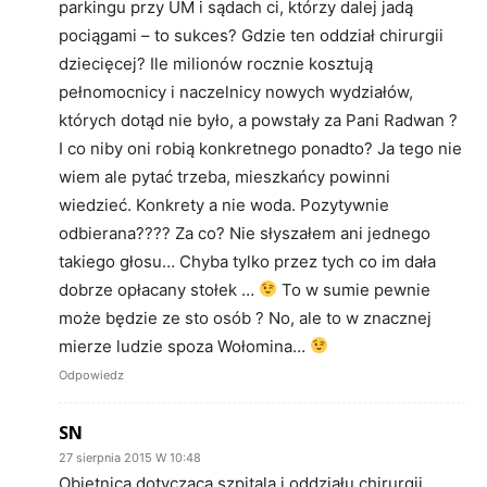
parkingu przy UM i sądach ci, którzy dalej jadą
pociągami – to sukces? Gdzie ten oddział chirurgii
dziecięcej? Ile milionów rocznie kosztują
pełnomocnicy i naczelnicy nowych wydziałów,
których dotąd nie było, a powstały za Pani Radwan ?
I co niby oni robią konkretnego ponadto? Ja tego nie
wiem ale pytać trzeba, mieszkańcy powinni
wiedzieć. Konkrety a nie woda. Pozytywnie
odbierana???? Za co? Nie słyszałem ani jednego
takiego głosu… Chyba tylko przez tych co im dała
dobrze opłacany stołek …
To w sumie pewnie
może będzie ze sto osób ? No, ale to w znacznej
mierze ludzie spoza Wołomina…
Odpowiedz
SN
27 sierpnia 2015 W 10:48
Obietnica dotycząca szpitala i oddziału chirurgii