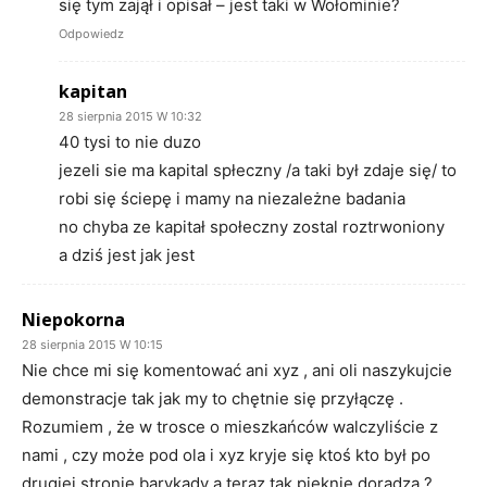
się tym zajął i opisał – jest taki w Wołominie?
Odpowiedz
kapitan
28 sierpnia 2015 W 10:32
40 tysi to nie duzo
jezeli sie ma kapital spłeczny /a taki był zdaje się/ to
robi się ściepę i mamy na niezależne badania
no chyba ze kapitał społeczny zostal roztrwoniony
a dziś jest jak jest
Niepokorna
28 sierpnia 2015 W 10:15
Nie chce mi się komentować ani xyz , ani oli naszykujcie
demonstracje tak jak my to chętnie się przyłączę .
Rozumiem , że w trosce o mieszkańców walczyliście z
nami , czy może pod ola i xyz kryje się ktoś kto był po
drugiej stronie barykady a teraz tak pięknie doradza ?.