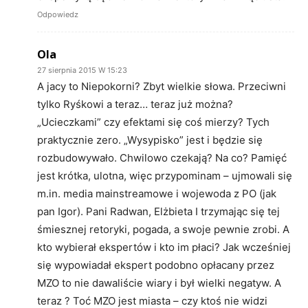
Odpowiedz
Ola
27 sierpnia 2015 W 15:23
A jacy to Niepokorni? Zbyt wielkie słowa. Przeciwni
tylko Ryśkowi a teraz… teraz już można?
„Ucieczkami” czy efektami się coś mierzy? Tych
praktycznie zero. „Wysypisko” jest i będzie się
rozbudowywało. Chwilowo czekają? Na co? Pamięć
jest krótka, ulotna, więc przypominam – ujmowali się
m.in. media mainstreamowe i wojewoda z PO (jak
pan Igor). Pani Radwan, Elżbieta I trzymając się tej
śmiesznej retoryki, pogada, a swoje pewnie zrobi. A
kto wybierał ekspertów i kto im płaci? Jak wcześniej
się wypowiadał ekspert podobno opłacany przez
MZO to nie dawaliście wiary i był wielki negatyw. A
teraz ? Toć MZO jest miasta – czy ktoś nie widzi