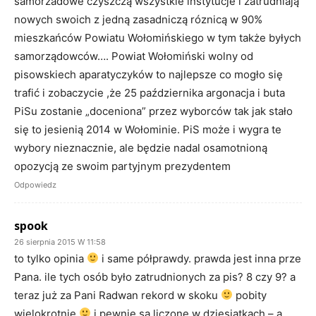
samorzadowe czyszczą wszystkie instytucje i zatrudniają
nowych swoich z jedną zasadniczą róznicą w 90%
mieszkańców Powiatu Wołomińskiego w tym także byłych
samorządowców…. Powiat Wołomiński wolny od
pisowskiech aparatyczyków to najlepsze co mogło się
trafić i zobaczycie ,że 25 października argonacja i buta
PiSu zostanie „doceniona” przez wyborców tak jak stało
się to jesienią 2014 w Wołominie. PiS może i wygra te
wybory nieznacznie, ale będzie nadal osamotnioną
opozycją ze swoim partyjnym prezydentem
Odpowiedz
spook
26 sierpnia 2015 W 11:58
to tylko opinia
i same półprawdy. prawda jest inna prze
Pana. ile tych osób było zatrudnionych za pis? 8 czy 9? a
teraz już za Pani Radwan rekord w skoku
pobity
wielokrotnie
i pewnie są liczone w dziesiątkach – a