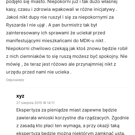
podjęło się miasto. Niepokorni już i tak dużo własnej
kasy, czasu i zdrowia wpakowali w różne inicjatywy .
Jakoś nikt dupy nie ruszył i się za niepokornymi za
Ryszarda I nie ujął . A pan burmistrz tak był
zainteresowany ich sprawami że uciekał przed
manifestującymi mieszkańcami do MDK-u nikt .
Niepokorni chwilowo czekają jak ktoś znowu będzie robił
z nich ciemniaków to się ruszą możesz być spokojny. Nie
mówię , że teraz jest różowo ale przynajmniej nikt z
urzędu przed nami nie ucieka .
Odpowiedz
xyz
27 sierpnia 2015 W 14:11
Ekspertyza za pieniądze miast zapewne będzie
zawierała wnioski korzystne dla rządzacych. Zgodnie
z zasadą kto płaci ten wymaga, a przy okazji taką
ekspertyzą będzie można niektórym zamknąć usta.