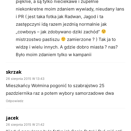
pięknie, a są tylko nieciekawe i zupełnie
niekonkretne moim zdaniem wywiady, nieudany lans
i PR ( jest taka fotka jak Radwan, Jagod i ta
zastępczyni idą razem jezdnią normalnie jak
„cowboys – jak zdobywano dziki zachód”
mistrzostwo pastiszu
zamierzone ? ) Tak ja to
widzę i wielu innych. A gdzie dobro miasta ? nas?
Było moim zdaniem tylko w kampanii
skrzak
26 sierpnia 2015 W 13:43
Mieszkańcy Wołmina pogonić to szabrajstwo 25
pazdziernika raz a potem wybory samorzadowe dwa
Odpowiedz
jacek
26 sierpnia 2015 W 21:42