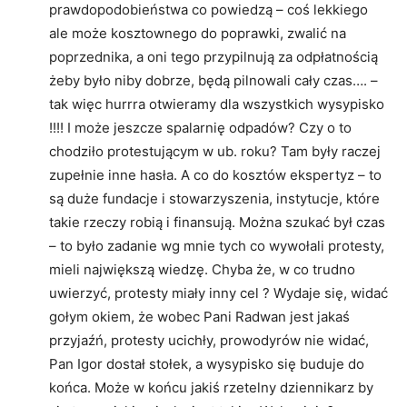
prawdopodobieństwa co powiedzą – coś lekkiego
ale może kosztownego do poprawki, zwalić na
poprzednika, a oni tego przypilnują za odpłatnością
żeby było niby dobrze, będą pilnowali cały czas…. –
tak więc hurrra otwieramy dla wszystkich wysypisko
!!!! I może jeszcze spalarnię odpadów? Czy o to
chodziło protestującym w ub. roku? Tam były raczej
zupełnie inne hasła. A co do kosztów ekspertyz – to
są duże fundacje i stowarzyszenia, instytucje, które
takie rzeczy robią i finansują. Można szukać był czas
– to było zadanie wg mnie tych co wywołali protesty,
mieli największą wiedzę. Chyba że, w co trudno
uwierzyć, protesty miały inny cel ? Wydaje się, widać
gołym okiem, że wobec Pani Radwan jest jakaś
przyjaźń, protesty ucichły, prowodyrów nie widać,
Pan Igor dostał stołek, a wysypisko się buduje do
końca. Może w końcu jakiś rzetelny dziennikarz by