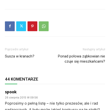
Poprzedni artykuł
Następny artykuł
Susza w kranach?
Ponad połowa ząbkowian nie
czuje się mieszkańcami?
44 KOMENTARZE
spook
26 sierpnia 2015 W 09:56
Poprosimy o pełną listę – nie tylko prezesów, ale i rad
nadzorczych. A były może jakieś konkusry na te stołki?