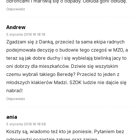
obrońcami i martwią się o odpady. Obłuda goni obłudę.
Odpowiedz
Andrew
5 stycznia 2016 W 18:18
Zgadzam się z Danką, przecież ta sama ekipa radnych
podejmowała decyzję o budowie tego czegoś w MZO, a
teraz są jak dobre duchy i się wybielają bielinką jacy to
oni dobrzy dla mieszkańców. Dziwie się wszytskim
czemu wybrali takiego Beredę? Przecież to jeden z
młodszych klakierów Madzi. SZOK ludzie nie dajcie się
nabrać!
Odpowiedz
ania
5 stycznia 2016 W 18:56
Koszty są, wiadomo też kto je poniesie. Pytaniem bez
odpowiedzi pozostaje zakres oraz zasięg