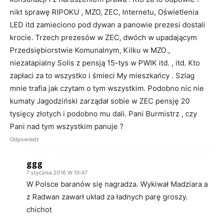
nikt sprawę RIPOKU , MZO, ZEC, Internetu, Oświetlenia
LED itd zamieciono pod dywan a panowie prezesi dostali
krocie. Trzech prezesów w ZEC, dwóch w upadającym
Przedsiębiorstwie Komunalnym, Kilku w MZO ,
niezatapialny Solis z pensją 15-tys w PWIK itd. , itd. Kto
zapłaci za to wszystko i śmieci My mieszkańcy . Szlag
mnie trafia jak czytam o tym wszystkim. Podobno nic nie
kumaty Jagodziński zarządał sobie w ZEC pensję 20
tysięcy złotych i podobno mu dali. Pani Burmistrz , czy
Pani nad tym wszystkim panuje ?
Odpowiedz
ggg
7 stycznia 2016 W 10:47
W Polsce baranów się nagradza. Wykiwał Madziara a
z Radwan zawarł układ za ładnych parę groszy.
chichot