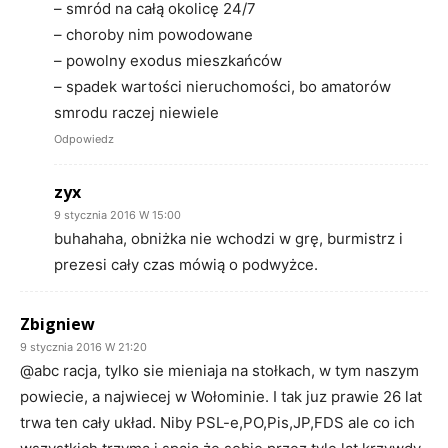
– smród na całą okolicę 24/7
– choroby nim powodowane
– powolny exodus mieszkańców
– spadek wartości nieruchomości, bo amatorów
smrodu raczej niewiele
Odpowiedz
zyx
9 stycznia 2016 W 15:00
buhahaha, obniżka nie wchodzi w grę, burmistrz i
prezesi cały czas mówią o podwyżce.
Zbigniew
9 stycznia 2016 W 21:20
@abc racja, tylko sie mieniaja na stołkach, w tym naszym
powiecie, a najwiecej w Wołominie. I tak juz prawie 26 lat
trwa ten cały układ. Niby PSL-e,PO,Pis,JP,FDS ale co ich