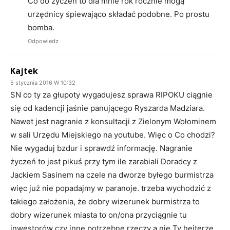
Co do życzeń to dla mnie rok rocznie mogą
urzędnicy śpiewająco składać podobne. Po prostu
bomba.
Odpowiedz
Kajtek
5 stycznia 2016 W 10:32
SN co ty za głupoty wygadujesz sprawa RIPOKU ciągnie
się od kadencji jaśnie panującego Ryszarda Madziara.
Nawet jest nagranie z konsultacji z Zielonym Wołominem
w sali Urzędu Miejskiego na youtube. Więc o Co chodzi?
Nie wygaduj bzdur i sprawdź informację. Nagranie
życzeń to jest pikuś przy tym ile zarabiali Doradcy z
Jackiem Sasinem na czele na dworze byłego burmistrza
więc już nie popadajmy w paranoje. trzeba wychodzić z
takiego założenia, że dobry wizerunek burmistrza to
dobry wizerunek miasta to on/ona przyciągnie tu
inwestorów czy inne potrzebne rzeczy a nie Ty hejterze.