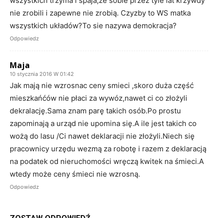
wszystkich trzyma i spaja,że sobie przez tyle lat krzywdy
nie zrobili i zapewne nie zrobią. Czyzby to WS matka
wszystkich układów?To sie nazywa demokracja?
Odpowiedz
Maja
10 stycznia 2016 W 01:42
Jak mają nie wzrosnac ceny smieci ,skoro duża część
mieszkańćów nie płaci za wywóz,nawet ci co złożyli
dekralację.Sama znam parę takich osób.Po prostu
zapominają a urząd nie upomina się.A ile jest takich co
wożą do lasu /Ci nawet deklaracji nie złożyli.Niech się
pracownicy urzędu wezmą za robotę i razem z deklaracją
na podatek od nieruchomości wręczą kwitek na śmieci.A
wtedy może ceny śmieci nie wzrosną.
Odpowiedz