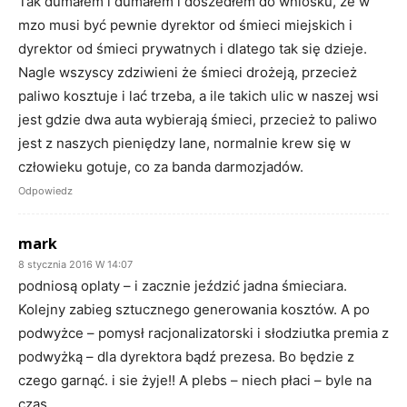
Tak dumałem i dumałem i doszedłem do wniosku, że w
mzo musi być pewnie dyrektor od śmieci miejskich i
dyrektor od śmieci prywatnych i dlatego tak się dzieje.
Nagle wszyscy zdziwieni że śmieci drożeją, przecież
paliwo kosztuje i lać trzeba, a ile takich ulic w naszej wsi
jest gdzie dwa auta wybierają śmieci, przecież to paliwo
jest z naszych pieniędzy lane, normalnie krew się w
człowieku gotuje, co za banda darmozjadów.
Odpowiedz
mark
8 stycznia 2016 W 14:07
podniosą oplaty – i zacznie jeździć jadna śmieciara.
Kolejny zabieg sztucznego generowania kosztów. A po
podwyżce – pomysł racjonalizatorski i słodziutka premia z
podwyżką – dla dyrektora bądź prezesa. Bo będzie z
czego garnąć. i sie żyje!! A plebs – niech płaci – byle na
czas.