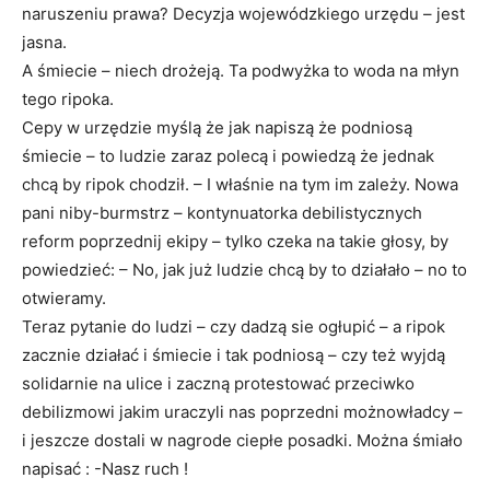
naruszeniu prawa? Decyzja wojewódzkiego urzędu – jest
jasna.
A śmiecie – niech drożeją. Ta podwyżka to woda na młyn
tego ripoka.
Cepy w urzędzie myślą że jak napiszą że podniosą
śmiecie – to ludzie zaraz polecą i powiedzą że jednak
chcą by ripok chodził. – I właśnie na tym im zależy. Nowa
pani niby-burmstrz – kontynuatorka debilistycznych
reform poprzednij ekipy – tylko czeka na takie głosy, by
powiedzieć: – No, jak już ludzie chcą by to działało – no to
otwieramy.
Teraz pytanie do ludzi – czy dadzą sie ogłupić – a ripok
zacznie działać i śmiecie i tak podniosą – czy też wyjdą
solidarnie na ulice i zaczną protestować przeciwko
debilizmowi jakim uraczyli nas poprzedni możnowładcy –
i jeszcze dostali w nagrode ciepłe posadki. Można śmiało
napisać : -Nasz ruch !