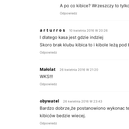
A po co kibice? Wrzeszczy to tylko
Odpowiedz
a r t u r r o s
10 kwietnia 2016 W 20:26
I dlatego kasa jest gdzie indziej
Skoro brak klubu kibica to i kibole leżą po
Odpowiedz
Małolat
26 kwietnia 2016 W 21:20
WKS!!!
Odpowiedz
obywatel
26 kwietnia 2016 W 23:43
Bardzo dobrze,że postanowiono wykonac te 
kibiców bedzie wiecej.
Odpowiedz