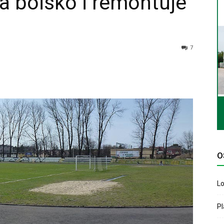
a boisko i remontuje
7
O
Lo
P