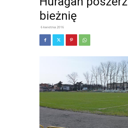
Huragan poszerz
bieżnię
6 kwietnia 2016