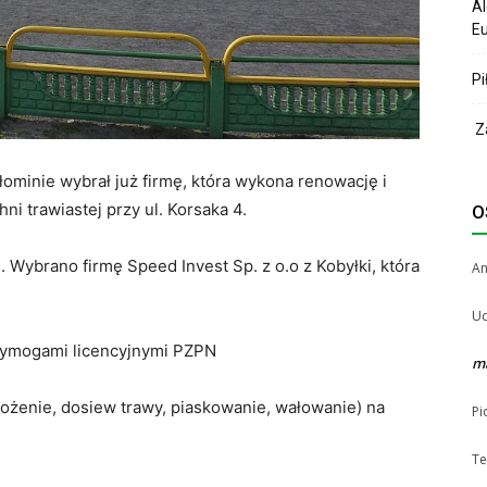
Al
Eu
Pi
Za
ominie wybrał już firmę, która wykona renowację i
ni trawiastej przy ul. Korsaka 4.
O
 Wybrano firmę Speed Invest Sp. z o.o z Kobyłki, która
A
Uc
wymogami licencyjnymi PZPN
m
ożenie, dosiew trawy, piaskowanie, wałowanie) na
Pi
Te