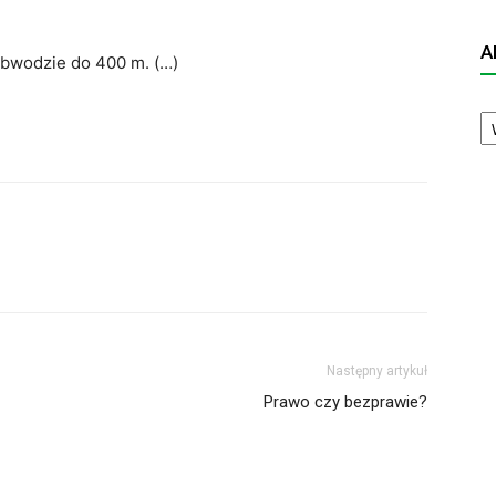
A
obwodzie do 400 m. (…)
A
N
Następny artykuł
Prawo czy bezprawie?