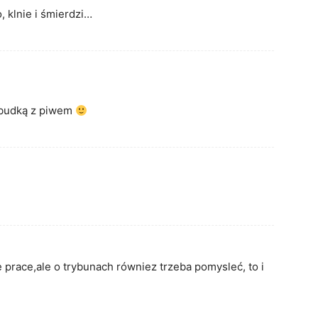
, klnie i śmierdzi…
d budką z piwem
prace,ale o trybunach równiez trzeba pomysleć, to i