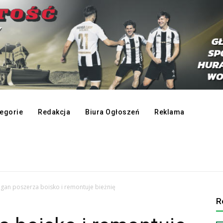
egorie
Redakcja
Biura Ogłoszeń
Reklama
gan poszerza boisko i remontuje bieżnię
R