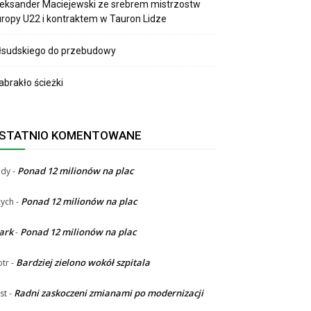
eksander Maciejewski ze srebrem mistrzostw
ropy U22 i kontraktem w Tauron Lidze
łsudskiego do przebudowy
brakło ścieżki
STATNIO KOMENTOWANE
Ponad 12 milionów na plac
ndy
-
Ponad 12 milionów na plac
ych
-
ark
Ponad 12 milionów na plac
-
Bardziej zielono wokół szpitala
otr
-
Radni zaskoczeni zmianami po modernizacji
st
-