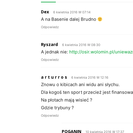
Dex
6 kwietnia 2016 W 07:14
A na Basenie dalej Brudno
Odpowiedz
Ryszard
6 kwietnia 2016 W 08:30
A jednak nie:
http://osir.wolomin.pl/uniewa
Odpowiedz
a r t u r r o s
6 kwietnia 2016 W 12:16
Znowu o kibicach ani widu ani słychu.
Dla kogoś ten sport przecież jest finansow
Na płotach mają wisieć ?
Gdzie trybuny ?
Odpowiedz
POGANIN
10 kwietnia 2016 W 17:37