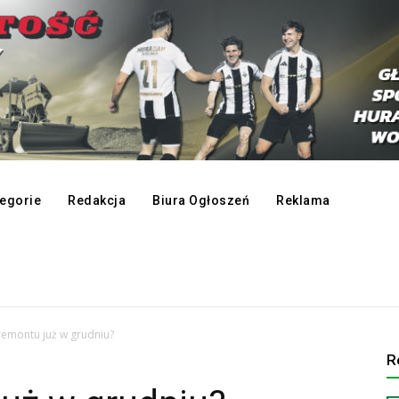
egorie
Redakcja
Biura Ogłoszeń
Reklama
remontu już w grudniu?
R