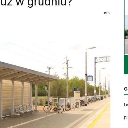
już w grudniu?
9
O
Lo
P