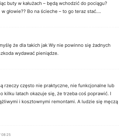
ąpiąc buty w kałużach – będą wchodzić do pociągu?
 w głowie?? Bo na ścieche – to go teraz stać….
yślę że dla takich jak Wy nie powinno się żadnych
c szkoda wydawać pieniądze.
ą rzeczy często nie praktyczne, nie funkcjonalne lub
 kilku latach okazuje się, że trzeba coś poprawić. I
żliwymi i kosztownymi remontami. A ludzie się męczą
 08:25