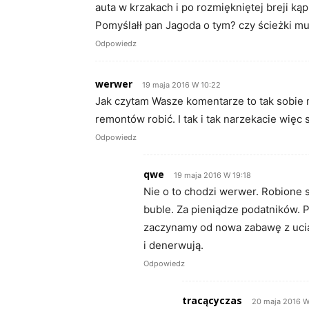
auta w krzakach i po rozmiękniętej breji k
Pomyślałł pan Jagoda o tym? czy ścieżki mu
Odpowiedz
werwer
19 maja 2016 W 10:22
Jak czytam Wasze komentarze to tak sobie m
remontów robić. I tak i tak narzekacie wię
Odpowiedz
qwe
19 maja 2016 W 19:18
Nie o to chodzi werwer. Robione s
buble. Za pieniądze podatników. Po
zaczynamy od nowa zabawę z ucią
i denerwują.
Odpowiedz
tracącyczas
20 maja 2016 W