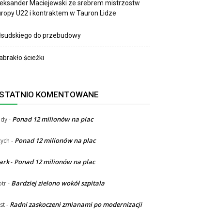
eksander Maciejewski ze srebrem mistrzostw
ropy U22 i kontraktem w Tauron Lidze
łsudskiego do przebudowy
brakło ścieżki
STATNIO KOMENTOWANE
Ponad 12 milionów na plac
ndy
-
Ponad 12 milionów na plac
ych
-
ark
Ponad 12 milionów na plac
-
Bardziej zielono wokół szpitala
otr
-
Radni zaskoczeni zmianami po modernizacji
st
-