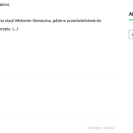
iećmi.
A
na stacji Wołomin-Słoneczna, gdzie w przeciwieństwie do
A
przętu. (…)
N
Następny artykuł