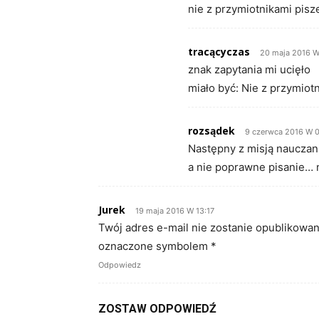
nie z przymiotnikami pisz
tracącyczas
20 maja 2016 W
znak zapytania mi ucięło
miało być: Nie z przymiot
rozsądek
9 czerwca 2016 W 0
Następny z misją nauczani
a nie poprawne pisanie… 
Jurek
19 maja 2016 W 13:17
Twój adres e-mail nie zostanie opublikowan
oznaczone symbolem *
Odpowiedz
ZOSTAW ODPOWIEDŹ