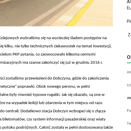
Al
Eu
Pi
Za
i Kolejowych wybraliśmy się na wycieczkę śladem postępów na
się kilku, nie tylko technicznych ciekawostek na temat inwestycji,
icielom PKP pytania, co zaowocowało kilkoma cennymi
O
rnizacyjnych ma szanse zakończyć się już w grudniu 2016 r.
A
ci zostaliśmy przewiezieni do Dobczyna, gdzie do zakończenia
Uc
osmetyczne” poprawki. Obok nowego peronu, w pełni
e były również typowe rogatki. Jak się okazało, są one w
m
re na wypadek kolizji lub zdarzenia w tym miejscu od razu
Pi
 do centrali. Dodatkowo stacja Dobczyn wzbogaci się o złącza
a biletomatów, czy system informacji pasażerskiej oraz wiaty
Te
 potoku podróżnych. Całość została w pełni dostosowana także