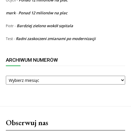
Ponad 12 milionów na plac
Ucych
-
mark
Ponad 12 milionów na plac
-
Bardziej zielono wokół szpitala
Piotr
-
Radni zaskoczeni zmianami po modernizacji
Test
-
ARCHIWUM NUMERÓW
ARCHIWUM
NUMERÓW
Obserwuj nas