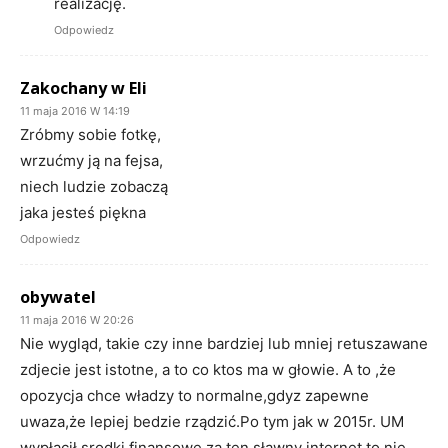
realizację.
Odpowiedz
Zakochany w Eli
11 maja 2016 W 14:19
Zróbmy sobie fotkę,
wrzućmy ją na fejsa,
niech ludzie zobaczą
jaka jesteś piękna
Odpowiedz
obywatel
11 maja 2016 W 20:26
Nie wygląd, takie czy inne bardziej lub mniej retuszawane
zdjecie jest istotne, a to co ktos ma w głowie. A to ,że
opozycja chce władzy to normalne,gdyz zapewne
uwaza,że lepiej bedzie rządzić.Po tym jak w 2015r. UM
wypłacił srodki finansowe za ten sławny internet to nie