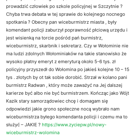
prowadzić człowiek po szkole policyjnej w Szczytnie ?
Chyba trwa debata w tej sprawie do kolejnego nocnego
spotkania ? Obecny pan wiceburmistrz miasta , były
komendant policji zaburzył poprawność płciową urzędu i
jest wisienką na torcie pośród pań burmistrz,
wiceburmistrz, skarbnik i sekretarz. Czy w Wołominie nie
ma ludzi zdolnych Wołominiaków na takie stanowisko że
wysoko płatny emeryt z emeryturą około 5-6 tys. zł
policyjny przyszedł do Wołomina po jakieś kolejne 10 – 15
tys . złotych by ot tak sobie dorobić. Strzał w kolano pani
burmistrz Radwan , który może zaważyć na Jej dalszej
karierze być albo nie być burmistrzem. Kończąc jako Wójt
Kazik stary samorządowiec chcę i domagam się
odpowiedzi jakie grono społeczne nocą wybrało nam
wiceburmistrza byłego komendanta policji i czemu ma to
służyć – JAKIE ?
https://www.zyciepw.pl/nowy-
wiceburmistrz-wolomina