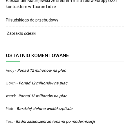
Aleksander Maciejewski ze srebrem mistrzostw Europy U22 i
kontraktem w Tauron Lidze
Piłsudskiego do przebudowy
Zabrakło ścieżki
OSTATNIO KOMENTOWANE
Ponad 12 milionów na plac
Andy
-
Ponad 12 milionów na plac
Ucych
-
mark
Ponad 12 milionów na plac
-
Bardziej zielono wokół szpitala
Piotr
-
Radni zaskoczeni zmianami po modernizacji
Test
-