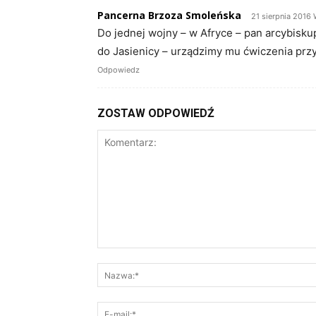
Pancerna Brzoza Smoleńska
21 sierpnia 2016 
Do jednej wojny – w Afryce – pan arcybisku
do Jasienicy – urządzimy mu ćwiczenia pr
Odpowiedz
ZOSTAW ODPOWIEDŹ