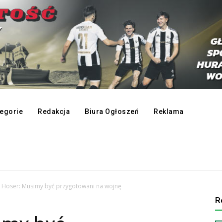
egorie
Redakcja
Biura Ogłoszeń
Reklama
 Hoser: Musimy być przygotowani na wojnę
R