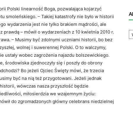
torii Polski linearność Boga, pozwalająca kojarzyć
A
tu smoleńskiego. – Takiej katastrofy nie było w historii
go wydarzenia jest nie tylko brakiem mądrości, ale
A
ez prawdą – mówił o wydarzeniach z 10 kwietnia 2010 r.
N
rawa. – Musimy być zdolnymi uczniami historii, bo bez
zyszłej, wolnej i suwerennej Polski. O to walczymy,
tnie ustały wobec zagrożenia najazdu bolszewickiego.
e, środowiska zjednoczyły się i poszły do obrony
nadchodzi? Bo jeżeli Ojciec Święty mówi, że trzecia
usimy być na nią też przygotowani. Jeżeli jednak
historii, wówczas nasza przyszłość będzie
iedliwości, miłosierdzia we wzajemnym życiu:
mówił do zgromadzonych główny celebrans niedzielnej