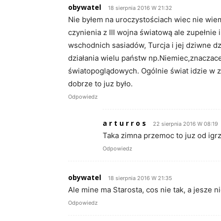
obywatel
18 sierpnia 2016 W 21:32
Nie byłem na uroczystościach wiec nie wiem
czynienia z III wojna światową ale zupełnie 
wschodnich sasiadów, Turcja i jej dziwne d
działania wielu państw np.Niemiec,znaczac
światopoglądowych. Ogólnie świat idzie w z
dobrze to juz było.
Odpowiedz
a r t u r r o s
22 sierpnia 2016 W 08:19
Taka zimna przemoc to juz od ig
Odpowiedz
obywatel
18 sierpnia 2016 W 21:35
Ale mine ma Starosta, cos nie tak, a jesze n
Odpowiedz