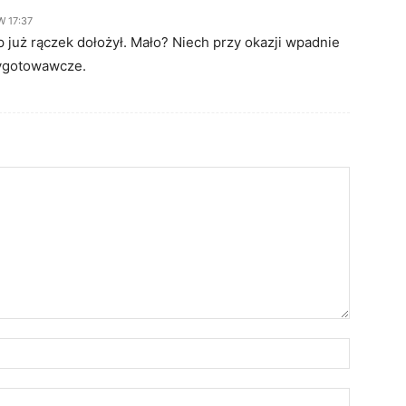
W 17:37
p już rączek dołożył. Mało? Niech przy okazji wpadnie
zygotowawcze.