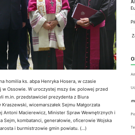
Al
Eu
Pi
Za
O
A
na homilia ks. abpa Henryka Hosera, w czasie
Uc
 w Ossowie. W uroczystej mszy św. polowej przed
i m.in. przedstawiciel prezydenta z Biura
m
 Kraszewski, wicemarszałek Sejmu Małgorzata
j Antoni Macierewicz, Minister Spraw Wewnętrznych i
Pi
na Sejm, kombatanci, generałowie, oficerowie Wojska
Te
arosta i burmistrzowie gmin powiatu. (…)