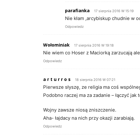
parafianka
17 sierpnia 2016 W 15:19
Nie kłam ,arcybiskup chudnie w o
Odpowiedz
Wołominiak
17 sierpnia 2016 W 19:18
Nie wiem co Hoser z Maciorką zarzucają ale
Odpowiedz
a r t u r r o s
18 sierpnia 2016 W 07:21
Pierwsze słyszę, ze religia ma coś wspóln
Podobno raczej ma za zadanie – łączyć jak t
Wojny zawsze niosą zniszczenie.
Aha- łajdacy na nich przy okazji zarabiają.
Odpowiedz