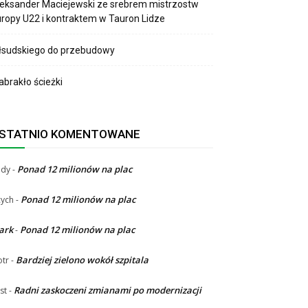
eksander Maciejewski ze srebrem mistrzostw
ropy U22 i kontraktem w Tauron Lidze
łsudskiego do przebudowy
brakło ścieżki
STATNIO KOMENTOWANE
Ponad 12 milionów na plac
ndy
-
Ponad 12 milionów na plac
ych
-
ark
Ponad 12 milionów na plac
-
Bardziej zielono wokół szpitala
otr
-
Radni zaskoczeni zmianami po modernizacji
st
-