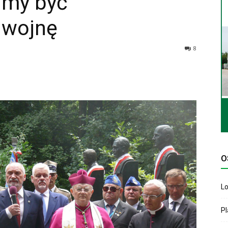
imy być
 wojnę
8
O
Lo
P