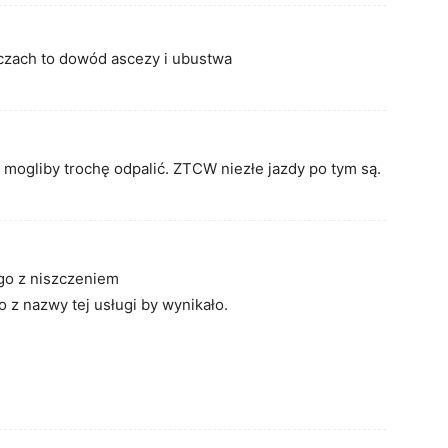
czach to dowód ascezy i ubustwa
 mogliby trochę odpalić. ZTCW niezłe jazdy po tym są.
ego z niszczeniem
o z nazwy tej usługi by wynikało.