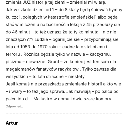
zmienia JUŻ historię tej ziemi – zmieniał mi wiarę.
Jak w szkole dzieci od 1 – do 8 klasy będą śpiewać hymny
ku czci „poległych w katastrofie smoleńskiej” albo będą
stać w milczeniu na baczność a lekcja z 45 przedłuży sie
do 46 minut – to też uznasz że to tylko minuta – nic nie
znacząca???? Ludzie – ogarnijcie sie – przypominają sie
lata od 1953 do 1970 roku – cudne lata stalinizmu i
terroru . Różnica będzie tylko w nazwie – kaczyzmu,
pisizmu – nieważne. Grunt – że koniec jest ten sam dla
megalomanów fanatyków radykałów . Tylko zawsze dla
wszystkich – to lata stracone – niestety
Jeśli komuś nie przeszkadza zmienianie historii a kto wie
– i wiary – to też jego sprawa. Jak mawiają – po palcu po
palcu ido d…. Ma lustro w domu i dwie szare komóry .
Odpowiedz
Artur