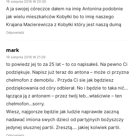
19 sierpnia 2016 W 20:30
A ja swojej córeczce dałem na imię Antonina podobnie
jak wielu mieszkańców Kobyłki bo to imię naszego
Krajana Macierewicza z Kobyłki który jest naszą dumą
Odpowiedz
mark
19 sierpnia 2016 W 21:26
to powiedz jej to za 25 lat – to co napisałeś. Na pewno Ci
podziękuje. Napisz już teraz do antona – może ci przyzna
chełmofon z demobilu . Przyda Ci sie jak będziesz
podziękowania od córy odbierał. No i będzie to taka nić…
łącząca ją z antonem – przez twój łeb…właściwie – ten
chełmofon…sorry.
Wiesz, najgorsze będzie jak ludzie naprawde zaczną
nadawać imiona swych dzieci od partyjnych bożyszczy
jedynej słusznej partii. Zresztą…. jakiej kolwiek partii.
Odpowiedz