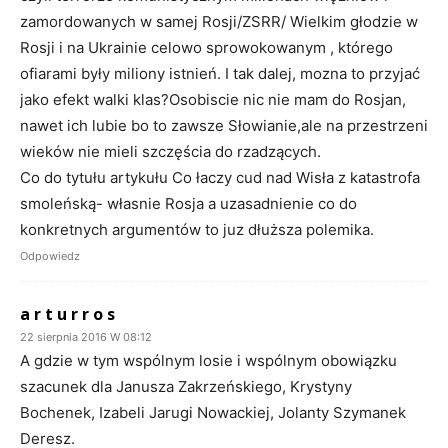
zamordowanych w samej Rosji/ZSRR/ Wielkim głodzie w
Rosji i na Ukrainie celowo sprowokowanym , którego
ofiarami były miliony istnień. I tak dalej, mozna to przyjać
jako efekt walki klas?Osobiscie nic nie mam do Rosjan,
nawet ich lubie bo to zawsze Słowianie,ale na przestrzeni
wieków nie mieli szczęścia do rzadzących.
Co do tytułu artykułu Co łaczy cud nad Wisła z katastrofa
smoleńską- własnie Rosja a uzasadnienie co do
konkretnych argumentów to juz dłuższa polemika.
Odpowiedz
a r t u r r o s
22 sierpnia 2016 W 08:12
A gdzie w tym wspólnym losie i wspólnym obowiązku
szacunek dla Janusza Zakrzeńskiego, Krystyny
Bochenek, Izabeli Jarugi Nowackiej, Jolanty Szymanek
Deresz.