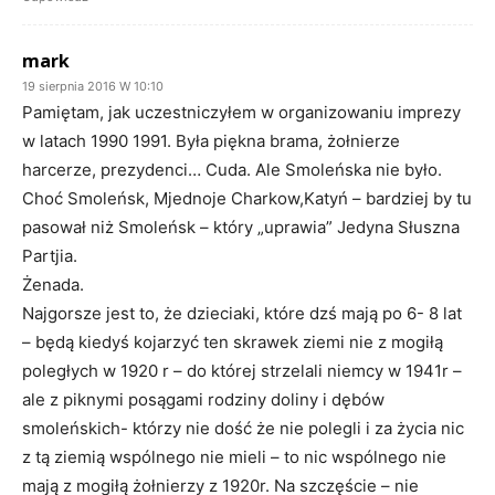
mark
19 sierpnia 2016 W 10:10
Pamiętam, jak uczestniczyłem w organizowaniu imprezy
w latach 1990 1991. Była piękna brama, żołnierze
harcerze, prezydenci… Cuda. Ale Smoleńska nie było.
Choć Smoleńsk, Mjednoje Charkow,Katyń – bardziej by tu
pasował niż Smoleńsk – który „uprawia” Jedyna Słuszna
Partjia.
Żenada.
Najgorsze jest to, że dzieciaki, które dzś mają po 6- 8 lat
– będą kiedyś kojarzyć ten skrawek ziemi nie z mogiłą
poległych w 1920 r – do której strzelali niemcy w 1941r –
ale z piknymi posągami rodziny doliny i dębów
smoleńskich- którzy nie dość że nie polegli i za życia nic
z tą ziemią wspólnego nie mieli – to nic wspólnego nie
mają z mogiłą żołnierzy z 1920r. Na szczęście – nie