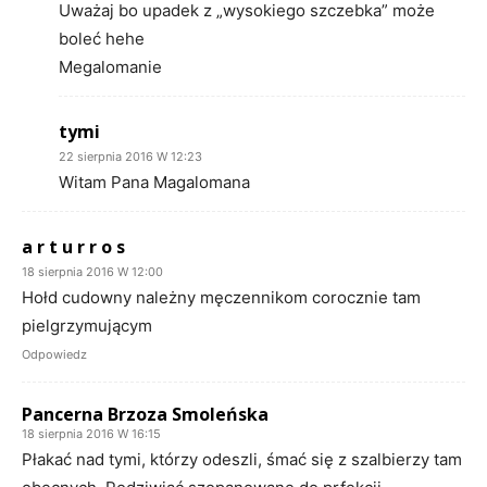
Uważaj bo upadek z „wysokiego szczebka” może
boleć hehe
Megalomanie
tymi
22 sierpnia 2016 W 12:23
Witam Pana Magalomana
a r t u r r o s
18 sierpnia 2016 W 12:00
Hołd cudowny należny męczennikom corocznie tam
pielgrzymującym
Odpowiedz
Pancerna Brzoza Smoleńska
18 sierpnia 2016 W 16:15
Płakać nad tymi, którzy odeszli, śmać się z szalbierzy tam