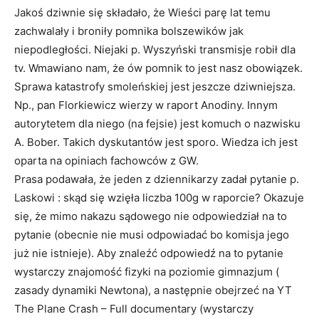
Jakoś dziwnie się składało, że Wieści parę lat temu
zachwalały i broniły pomnika bolszewików jak
niepodległości. Niejaki p. Wyszyński transmisje robił dla
tv. Wmawiano nam, że ów pomnik to jest nasz obowiązek.
Sprawa katastrofy smoleńskiej jest jeszcze dziwniejsza.
Np., pan Florkiewicz wierzy w raport Anodiny. Innym
autorytetem dla niego (na fejsie) jest komuch o nazwisku
A. Bober. Takich dyskutantów jest sporo. Wiedza ich jest
oparta na opiniach fachowców z GW.
Prasa podawała, że jeden z dziennikarzy zadał pytanie p.
Laskowi : skąd się wzięła liczba 100g w raporcie? Okazuje
się, że mimo nakazu sądowego nie odpowiedział na to
pytanie (obecnie nie musi odpowiadać bo komisja jego
już nie istnieje). Aby znaleźć odpowiedź na to pytanie
wystarczy znajomość fizyki na poziomie gimnazjum (
zasady dynamiki Newtona), a następnie obejrzeć na YT
The Plane Crash – Full documentary (wystarczy