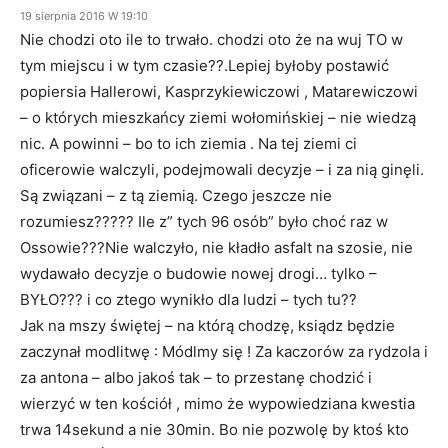
19 sierpnia 2016 W 19:10
Nie chodzi oto ile to trwało. chodzi oto że na wuj TO w
tym miejscu i w tym czasie??.Lepiej byłoby postawić
popiersia Hallerowi, Kasprzykiewiczowi , Matarewiczowi
– o których mieszkańcy ziemi wołomińskiej – nie wiedzą
nic. A powinni – bo to ich ziemia . Na tej ziemi ci
oficerowie walczyli, podejmowali decyzje – i za nią ginęli.
Są związani – z tą ziemią. Czego jeszcze nie
rozumiesz????? Ile z” tych 96 osób” było choć raz w
Ossowie???Nie walczyło, nie kładło asfalt na szosie, nie
wydawało decyzje o budowie nowej drogi… tylko –
BYŁO??? i co ztego wynikło dla ludzi – tych tu??
Jak na mszy świętej – na którą chodzę, ksiądz będzie
zaczynał modlitwę : Módlmy się ! Za kaczorów za rydzola i
za antona – albo jakoś tak – to przestanę chodzić i
wierzyć w ten kościół , mimo że wypowiedziana kwestia
trwa 14sekund a nie 30min. Bo nie pozwolę by ktoś kto