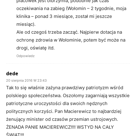
placówek jest olbrzymia, podobnie jak czas
oczekiwania na zabieg (Wołomin – 2 tygodnie, moja
klinika – ponad 3 miesiące, został mi jeszcze
miesiąc).
Ale od czegoś trzeba zacząć. Najpierw dotacja na
ochronę zdrowia w Wołominie, potem być może na
drogi, oświatę itd.
Odpowiedz
dede
20 sierpnia 2016 W 23:43
Tak to się właśnie zażyna prawdziwy patriotyzm wśród
polskiego społeczeństwa. Oszołomy zagarniają wszystkie
patriotyczne uroczystości dla swoich nędznych
politycznych korzyści. Pan Macierewicz to najbardziej
żenujący minister od czasów przemian ustrojowych.
ŻENADA PANIE MACIEREWICZ!!!! WSTYD NA CAŁY
ŚWIAT!!!