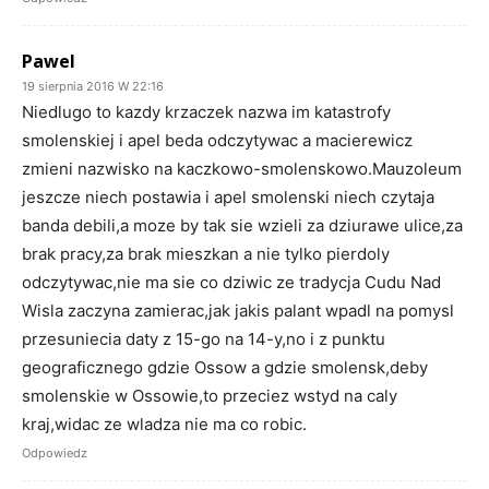
Pawel
19 sierpnia 2016 W 22:16
Niedlugo to kazdy krzaczek nazwa im katastrofy
smolenskiej i apel beda odczytywac a macierewicz
zmieni nazwisko na kaczkowo-smolenskowo.Mauzoleum
jeszcze niech postawia i apel smolenski niech czytaja
banda debili,a moze by tak sie wzieli za dziurawe ulice,za
brak pracy,za brak mieszkan a nie tylko pierdoly
odczytywac,nie ma sie co dziwic ze tradycja Cudu Nad
Wisla zaczyna zamierac,jak jakis palant wpadl na pomysl
przesuniecia daty z 15-go na 14-y,no i z punktu
geograficznego gdzie Ossow a gdzie smolensk,deby
smolenskie w Ossowie,to przeciez wstyd na caly
kraj,widac ze wladza nie ma co robic.
Odpowiedz