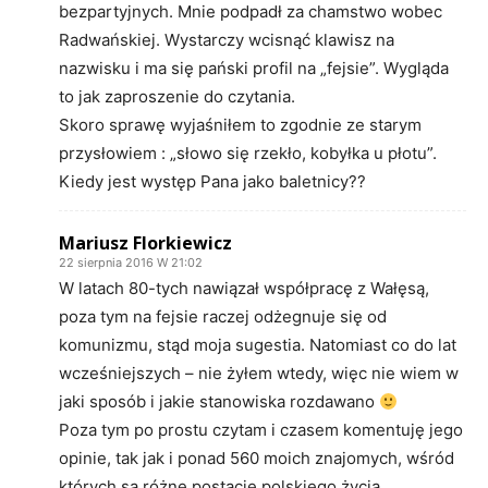
bezpartyjnych. Mnie podpadł za chamstwo wobec
Radwańskiej. Wystarczy wcisnąć klawisz na
nazwisku i ma się pański profil na „fejsie”. Wygląda
to jak zaproszenie do czytania.
Skoro sprawę wyjaśniłem to zgodnie ze starym
przysłowiem : „słowo się rzekło, kobyłka u płotu”.
Kiedy jest występ Pana jako baletnicy??
Mariusz Florkiewicz
22 sierpnia 2016 W 21:02
W latach 80-tych nawiązał współpracę z Wałęsą,
poza tym na fejsie raczej odżegnuje się od
komunizmu, stąd moja sugestia. Natomiast co do lat
wcześniejszych – nie żyłem wtedy, więc nie wiem w
jaki sposób i jakie stanowiska rozdawano
Poza tym po prostu czytam i czasem komentuję jego
opinie, tak jak i ponad 560 moich znajomych, wśród
których są różne postacie polskiego życia