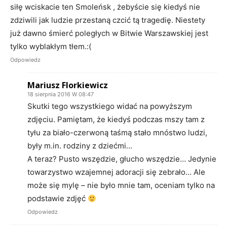
siłę wciskacie ten Smoleńsk , żebyście się kiedyś nie
zdziwili jak ludzie przestaną czcić tą tragedię. Niestety
już dawno śmierć poległych w Bitwie Warszawskiej jest
tylko wyblakłym tłem.:(
Odpowiedz
Mariusz Florkiewicz
18 sierpnia 2016 W 08:47
Skutki tego wszystkiego widać na powyższym
zdjęciu. Pamiętam, że kiedyś podczas mszy tam z
tyłu za biało-czerwoną taśmą stało mnóstwo ludzi,
były m.in. rodziny z dziećmi…
A teraz? Pusto wszędzie, głucho wszędzie… Jedynie
towarzystwo wzajemnej adoracji się zebrało… Ale
może się mylę – nie było mnie tam, oceniam tylko na
podstawie zdjęć
Odpowiedz