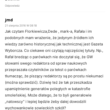
Odpowiedz
jmd
21 sierpnia 2016 W 08:18
Jak czytam Florkiewicza,Dede , mark-a, Rafała i im
podobnych mam wrażenie, że jedynym źródłem ich
wiedzy zarówno historycznej jak technicznej jest Gazeta
Wyborcza. Co ciekawe oni czytają najczęściej tytuły. Np.,
Rafał bredząc o parówkach nie doczytał się, że GW
słowami swego redaktora od spraw naukowych
przepraszała czytelników za tekst o parówkach
tłumacząc, że piszący redaktorzy są po prostu niekumaci
(można sprawdzić). Dziwię też że tak przeszkadza
upamiętnienie generałów poległych w katastrofie
smoleńskiej. Może dlatego, że to byli generałowie
„natowscy” i lepiej będzie żeby dalej dowodzili
wychowankowie sowieckich szkół?