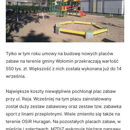
Tylko w tym roku umowy na budowę nowych placów
zabaw na terenie gminy Wołomin przekraczają wartość
550 tys. zł. Większość z nich została wykonana już do 14
września.
Największe koszty niewątpliwie pochłonął plac zabaw
przy ul. Reja. Wcześniej na tym placu zainstalowany
został duży zestaw zabawowy oraz zestaw tzw. zabawka
sport z linami przeplotnymi. Wiele zmieniło się także na
terenie OSiR Huragan. Na pozostałych placach zabaw, w
mieście i sołectwach, MZDiZ wykonuje bieżące naprawy