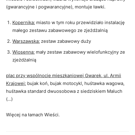
(gwarancyjne i pogwarancyjne), montuje ławki.
Kopernika:
miasto w tym roku przewidziało instalację
małego zestawu zabawowego ze zjeżdżalnią
Warszawska:
zestaw zabawowy duży
Wiosenna:
mały zestaw zabawowy wielofunkcyjny ze
zjeżdżalnią
plac przy wspólnocie mieszkaniowej Gwarek, ul. Armii
Krajowej:
bujak koń, bujak motocykl, huśtawka wagowa,
huśtawka standard dwuosobowa z siedziskiem Maluch
(…)
Więcej na łamach Wieści.