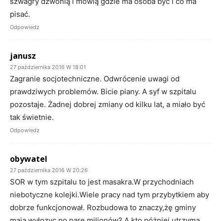
szwagry dzwonią i mówią gdzie ma osoba być i co ma
pisać.
Odpowiedz
janusz
27 października 2016 W 18:01
Zagranie socjotechniczne. Odwrócenie uwagi od
prawdziwych problemów. Bicie piany. A syf w szpitalu
pozostaje. Żadnej dobrej zmiany od kilku lat, a miało być
tak świetnie.
Odpowiedz
obywatel
27 października 2016 W 20:26
SOR w tym szpitalu to jest masakra.W przychodniach
niebotyczne kolejki.Wiele pracy nad tym przybytkiem aby
dobrze funkcjonował. Rozbudowa to znaczy,żę gminy
maja wyłozyc po pare milionów? A kto póżniej utrzyma