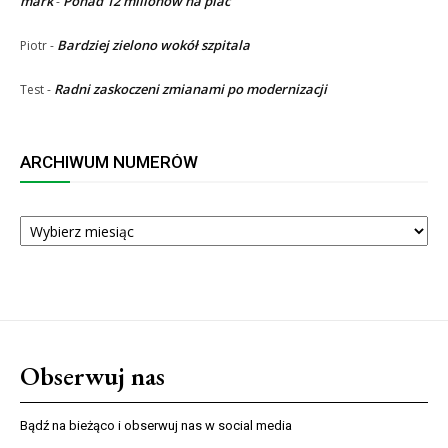
mark
Ponad 12 milionów na plac
-
Bardziej zielono wokół szpitala
Piotr
-
Radni zaskoczeni zmianami po modernizacji
Test
-
ARCHIWUM NUMERÓW
ARCHIWUM
NUMERÓW
Obserwuj nas
Bądź na bieżąco i obserwuj nas w social media